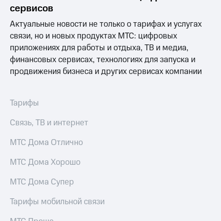
Раскрытие
сервисов
информации
Информация
Актуальные новости не только о тарифах и услугах
акционерам
связи, но и новых продуктах МТС: цифровых
Документы
приложениях для работы и отдыха, ТВ и медиа,
ПАО
"МТС"
финансовых сервисах, технологиях для запуска и
Собрания
продвижения бизнеса и других сервисах компании
акционеров
Личный
кабинет
Тарифы
акционера
Акционерный
Связь, ТВ и интернет
капитал
Контроль
МТС Дома Отлично
и
аудит
Рынок
МТС Дома Хорошо
акций
МТС Дома Супер
Описание
Программа
Тарифы мобильной связи
приобретения
Порядок