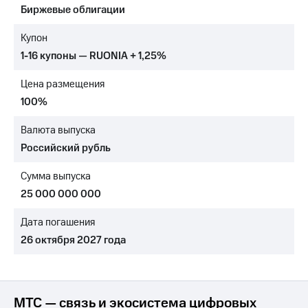
Биржевые облигации
МТС
о технологиях
Купон
1-16 купоны — RUONIA + 1,25%
Достижения
Цена размещения
Интервью
100%
Финансовая
отчетность
Валюта выпуска
Российский рубль
Контакты
Сумма выпуска
Новости
в
25 000 000 000
регионе
Дата погашения
м и акционерам
26 октября 2027 года
Корпоративное
управление
Корпоративный
секретарь
МТС — связь и экосистема цифровых