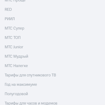
МТС Проще
выкупа
акций
RED
Дивиденды
Рынок
РИИЛ
облигаций
МТС Супер
Описание
Еврооблигации-2023
МТС ТОП
Уведомление
о
МТС Junior
погашении
именных
МТС Мудрый
облигаций
Другое
МТС Налегке
Регистратор
Реквизиты
Тарифы для спутникового ТВ
Контакты
йчивое развитие
Год на максимуме
и деловая этика
На главную
Полугодовой
Тарифы для часов и модемов