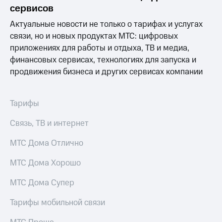
Раскрытие
сервисов
информации
Информация
Актуальные новости не только о тарифах и услугах
акционерам
связи, но и новых продуктах МТС: цифровых
Документы
приложениях для работы и отдыха, ТВ и медиа,
ПАО
"МТС"
финансовых сервисах, технологиях для запуска и
Собрания
продвижения бизнеса и других сервисах компании
акционеров
Личный
кабинет
Тарифы
акционера
Акционерный
Связь, ТВ и интернет
капитал
Контроль
МТС Дома Отлично
и
аудит
Рынок
МТС Дома Хорошо
акций
МТС Дома Супер
Описание
Программа
Тарифы мобильной связи
приобретения
Порядок