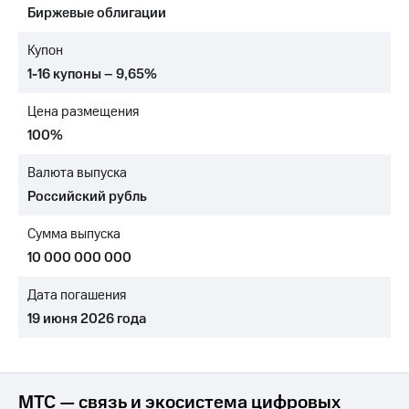
Биржевые облигации
МТС
о технологиях
Купон
1-16 купоны – 9,65%
Достижения
Цена размещения
Интервью
100%
Финансовая
отчетность
Валюта выпуска
Российский рубль
Контакты
Сумма выпуска
Новости
в
10 000 000 000
регионе
Дата погашения
м и акционерам
19 июня 2026 года
Корпоративное
управление
Корпоративный
секретарь
МТС — связь и экосистема цифровых