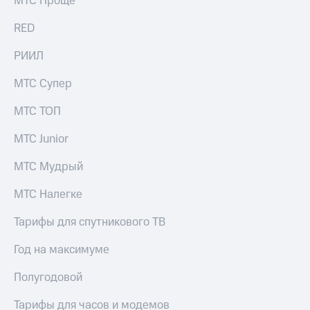
МТС Проще
выкупа
акций
RED
Дивиденды
Рынок
РИИЛ
облигаций
МТС Супер
Описание
Еврооблигации-2023
МТС ТОП
Уведомление
о
МТС Junior
погашении
именных
МТС Мудрый
облигаций
Другое
МТС Налегке
Регистратор
Реквизиты
Тарифы для спутникового ТВ
Контакты
йчивое развитие
Год на максимуме
и деловая этика
На главную
Полугодовой
Тарифы для часов и модемов