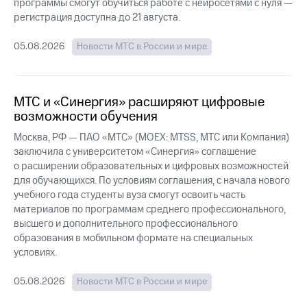
Раскрытие
программы смогут обучиться работе с нейросетями с нуля —
информации
регистрация доступна до 21 августа
.
Информация
акционерам
05.08.2026
Новости МТС в России и мире
Документы
ПАО
"МТС"
Собрания
МТС и «Синергия» расширяют цифровые
акционеров
возможности обучения
Личный
кабинет
Москва, РФ — ПАО «МТС» (MOEX: MTSS, МТС или Компания)
акционера
заключила с университетом «Синергия» соглашение
Акционерный
о расширении образовательных и цифровых возможностей
капитал
для обучающихся. По условиям соглашения, с начала нового
Контроль
учебного года студенты вуза смогут освоить часть
и
материалов по программам среднего профессионального,
аудит
Рынок
высшего и дополнительного профессионального
акций
образования в мобильном формате на специальных
условиях.
Описание
Программа
05.08.2026
Новости МТС в России и мире
приобретения
Порядок