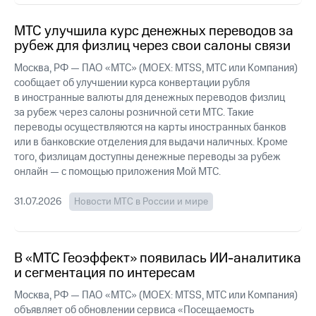
выкупа
акций
МТС улучшила курс денежных переводов за
Дивиденды
рубеж для физлиц через свои салоны связи
Рынок
облигаций
Москва, РФ — ПАО «МТС» (MOEX: MTSS, МТС или Компания)
сообщает об улучшении курса конвертации рубля
Описание
в иностранные валюты для денежных переводов физлиц
Еврооблигации-2023
за рубеж через салоны розничной сети МТС. Такие
Уведомление
переводы осуществляются на карты иностранных банков
о
или в банковские отделения для выдачи наличных. Кроме
погашении
именных
того, физлицам доступны денежные переводы за рубеж
облигаций
онлайн — с помощью приложения Мой МТС.
Другое
31.07.2026
Новости МТС в России и мире
Регистратор
Реквизиты
Контакты
йчивое развитие
В «МТС Геоэффект» появилась ИИ-аналитика
и деловая этика
и сегментация по интересам
На главную
Москва, РФ — ПАО «МТС» (MOEX: MTSS, МТС или Компания)
объявляет об обновлении сервиса «Посещаемость