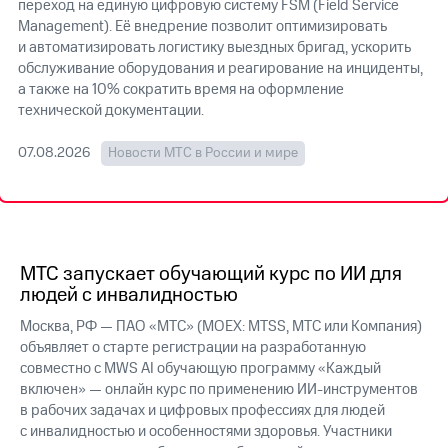
переход на единую цифровую систему FSM (Field Service
Management). Её внедрение позволит оптимизировать
МТС
и автоматизировать логистику выездных бригад, ускорить
о технологиях
обслуживание оборудования и реагирование на инциденты,
а также на 10% сократить время на оформление
Достижения
технической документации.
Интервью
07.08.2026
Новости МТС в России и мире
Финансовая
отчетность
Контакты
Новости
МТС запускает обучающий курс по ИИ для
в
людей с инвалидностью
регионе
Москва, РФ — ПАО «МТС» (MOEX: MTSS, МТС или Компания)
м и акционерам
объявляет о старте регистрации на разработанную
Корпоративное
совместно с MWS AI обучающую программу «Каждый
управление
включен» — онлайн курс по применению ИИ-инструментов
в рабочих задачах и цифровых профессиях для людей
Корпоративный
с инвалидностью и особенностями здоровья. Участники
секретарь