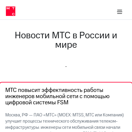
О
сторам и акционерам
Комплаенс и деловая этика
Устойчивое развитие
Медиа-центр
О МТС
О МТС
На главную
компании
О
компании
Стратегия
Стратегия
Новости МТС в России и
Карьера
в МТС
Карьера
мире
в МТС
Пресс-
релизы
История
компании
МТС
о технологиях
Руководство
региона
МТС повысит эффективность работы
Правовая
инженеров мобильной сети с помощью
информация
цифровой системы FSM
Контакты
Москва, РФ — ПАО «МТС» (MOEX: MTSS, МТС или Компания)
Медиа-центр
улучшит процессы технического обслуживания телеком-
Пресс-
инфраструктуры: инженеры сети мобильной связи начали
релизы