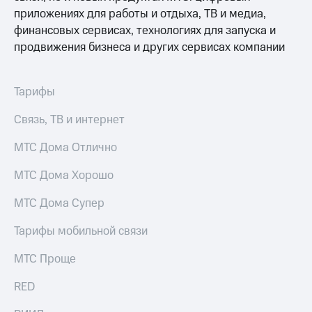
приложениях для работы и отдыха, ТВ и медиа,
МТС
финансовых сервисах, технологиях для запуска и
о технологиях
продвижения бизнеса и других сервисах компании
Достижения
Интервью
Тарифы
Финансовая
Связь, ТВ и интернет
отчетность
МТС Дома Отлично
Контакты
МТС Дома Хорошо
Новости
в
МТС Дома Супер
регионе
Тарифы мобильной связи
м и акционерам
Корпоративное
МТС Проще
управление
RED
Корпоративный
секретарь