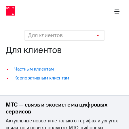
О
сторам и акционерам
Комплаенс и деловая этика
Устойчивое развитие
Медиа-центр
О МТС
О МТС
На главную
компании
О
компании
Стратегия
Стратегия
Карьера
Для клиентов
в МТС
Карьера
в МТС
Для клиентов
Пресс-
релизы
История
компании
МТС
Частным клиентам
о технологиях
Руководство
Корпоративным клиентам
региона
Правовая
информация
МТС — связь и экосистема цифровых
Контакты
сервисов
Медиа-центр
Актуальные новости не только о тарифах и услугах
Пресс-
релизы
связи, но и новых продуктах МТС: цифровых