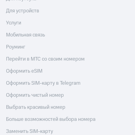
выкупа
акций
Для устройств
Дивиденды
Рынок
Услуги
облигаций
Мобильная связь
Описание
Еврооблигации-2023
Роуминг
Уведомление
о
Перейти в МТС со своим номером
погашении
именных
Оформить eSIM
облигаций
Другое
Оформить SIM-карту в Telegram
Регистратор
Оформить чистый номер
Реквизиты
Контакты
Выбрать красивый номер
йчивое развитие
и деловая этика
Больше возможностей выбора номера
На главную
Заменить SIM-карту