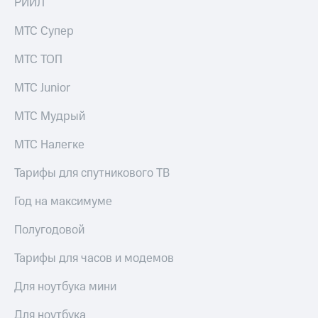
РИИЛ
Раскрытие
информации
Информация
МТС Супер
акционерам
Документы
МТС ТОП
ПАО
"МТС"
МТС Junior
Собрания
акционеров
МТС Мудрый
Личный
кабинет
МТС Налегке
акционера
Акционерный
Тарифы для спутникового ТВ
капитал
Контроль
Год на максимуме
и
аудит
Полугодовой
Рынок
акций
Тарифы для часов и модемов
Описание
Программа
Для ноутбука мини
приобретения
Порядок
Для ноутбука