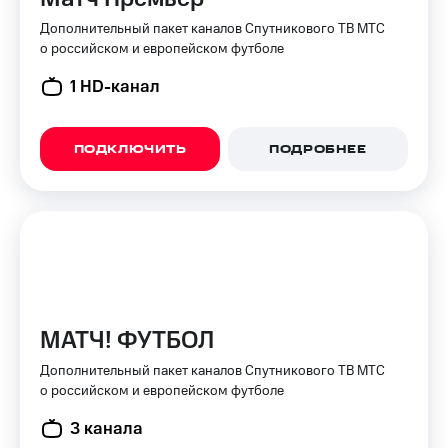
для дома
Дополнительный пакет каналов Спутникового ТВ МТС
Услуги
о российском и европейском футболе
149 ₽/
мес
Акции
1 HD-канал
МТС
Домашний
Premium
интернет
ПОДКЛЮЧИТЬ
ПОДРОБНЕЕ
Подписка
Домашнее
на гигабайты
ТВ
интернета,
фильмы,
Спутниковое
музыка
ТВ
и многое
другое
Перейти
в МТС
Семейная
со своим
группа
МАТЧ! ФУТБОЛ
номером
Скидка
Дополнительный пакет каналов Спутникового ТВ МТС
Поддержка
на тарифы,
о российском и европейском футболе
общие
висы и подписки
3 канала
подписки
МТС
и услуги,