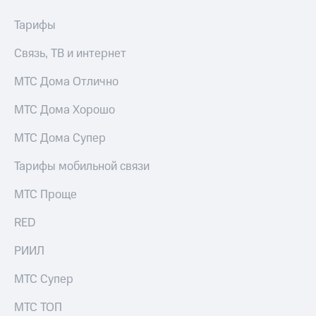
онлайн
Тарифы
Тарифы
RED,
Скидка 30%
РИИЛ
на связь
Связь, ТВ и интернет
и МТС Супер
дешевле
С картой
МТС Дома Отлично
при оплате
МТС
с карты
Деньги
МТС Дома Хорошо
МТС Деньги
МТС
Обзоры
МТС Дома Супер
Накопления
товаров
Тарифы мобильной связи
Откладывайте
Скидки
деньги
до 40%
и получайте
МТС Проще
доход 15%
на смартфоны
RED
Платежи
при
и
покупке
РИИЛ
переводы
со связью
МТС
МТС Супер
Пополнить
номер
МТС ТОП
МТС