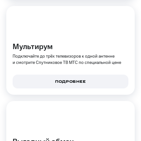
КИОН
и не
Строки
только
Live
Безопасность
Гудок
Финансы
Мультирум
Мой
Детям
МТС
и родителям
Подключайте до трёх телевизоров к одной антенне
и смотрите Спутниковое ТВ МТС по специальной цене
Все
Здоровье
приложения
и фитнес
Инвестиции
ПОДРОБНЕЕ
Приложения
от МТС
Получайте
доход
Акции
онлайн
Приложения
Страхование
КИОН
Покупка
КИОН
полисов
Музыка
онлайн