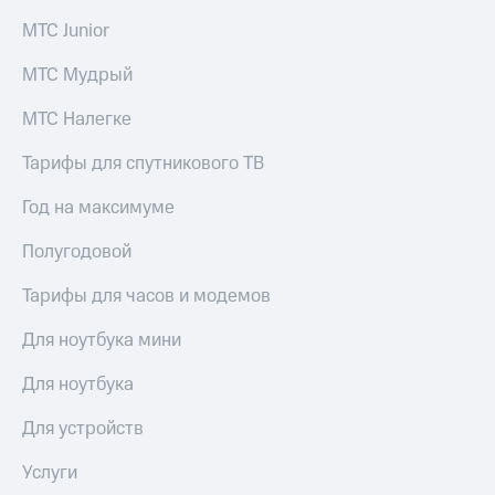
МТС Junior
Настройки
автоплатежа
МТС Мудрый
Пополнить
МТС Налегке
номер
другого
оператора
Тарифы для спутникового ТВ
Оплата
Год на максимуме
интернета
и
Полугодовой
ТВ
Тарифы для часов и модемов
Переводы
с
Для ноутбука мини
телефона
на карту
Для ноутбука
МТС Pay
Для устройств
Оплата
Услуги
по QR-