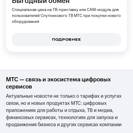
Выгодный обмен
КИОН
Специальная цена на ТВ-приставку или CAM-модуль для
Скидка 30%
Строки
на связь
пользователей Спутникового ТВ МТС при покупке нового
оборудования
Live
С картой
МТС
Гудок
Деньги
ПОДРОБНЕЕ
Мой
МТС
МТС
Накопления
Все
Откладывайте
приложения
деньги
Финансы
и получайте
МТС — связь и экосистема цифровых
Инвестиции
доход 15%
сервисов
Получайте
Акции
Актуальные новости не только о тарифах и услугах
доход
Условия
связи, но и новых продуктах МТС: цифровых
онлайн
пополнения
приложениях для работы и отдыха, ТВ и медиа,
Страхование
Скидка
финансовых сервисах, технологиях для запуска и
30%
продвижения бизнеса и других сервисах компании
Покупка
на связь
полисов