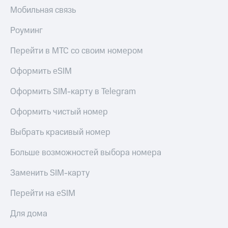
коду
Мобильная связь
за границей
Роуминг
тернет-магазин
Смартфоны
Перейти в МТС со своим номером
Наушники
и
Оформить eSIM
колонки
Оформить SIM-карту в Telegram
Умные
часы
Оформить чистый номер
и
трекеры
Выбрать красивый номер
Умный
Больше возможностей выбора номера
дом
Заменить SIM-карту
Планшеты
Перейти на eSIM
Акции
и
Для дома
скидки