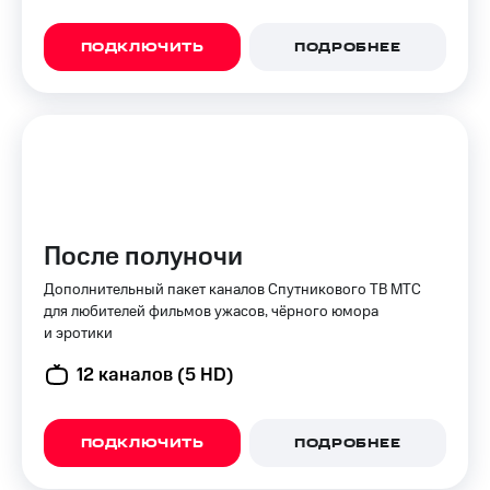
Premium
доступ
к геолокации
ПОДКЛЮЧИТЬ
ПОДРОБНЕЕ
Подписка
Сертификаты
на гигабайты
безопасности
интернета,
фильмы,
Всё
музыка
и многое
под
другое
рукой
в Мой МТС
Семейная
группа
После полуночи
Посмотрите,
что
Скидка
Дополнительный пакет каналов Спутникового ТВ МТС
полезного
на тарифы,
для любителей фильмов ужасов, чёрного юмора
есть
общие
и эротики
в нашем
подписки
приложении
и услуги,
12 каналов (5 HD)
доступ
КИОН
к геолокации
КИОН
ПОДКЛЮЧИТЬ
ПОДРОБНЕЕ
Кино,
Музыка
музыка,
книги