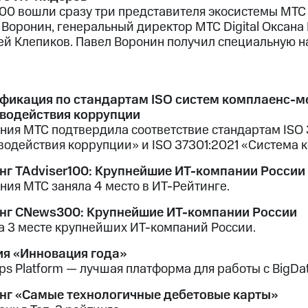
 100 вошли сразу три представителя экосистемы МТ
 Воронин, генеральный директор МТС Digital Оксан
ей Клепиков. Павел Воронин получил специальную на
фикация по стандартам ISO систем комплаенс-
водействия коррупции
ния МТС подтвердила соответствие стандартам ISO
водействия коррупции» и ISO 37301:2021 «Система
нг TAdviser100: Крупнейшие ИТ-компании России
ния МТС заняла 4 место в ИТ-Рейтинге.
нг CNews300: Крупнейшие ИТ-компании России
а 3 месте крупнейших ИТ-компаний России.
я «Инновация года»
ps Platform — лучшая платформа для работы с BigDat
нг «Самые технологичные дебетовые карты»