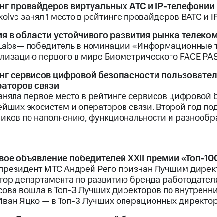
нг провайдеров виртуальных АТС и IP-телефонии
olve занял 1 место в рейтинге провайдеров ВАТС и I
я в области устойчивого развития рынка телек
nLabs— победитель в номинации «Информационные 
ализацию первого в мире Биометрического FACE PAS
нг сервисов цифровой безопасности пользовате
раторов связи
аняла первое место в рейтинге сервисов цифровой 
ейших экосистем и операторов связи. Второй год п
ников по наполнению, функциональности и разнооб
вое объявление победителей XXII премии «Топ-1
президент МТС Андрей Рего признан Лучшим директ
тор департамента по развитию бренда работодател
сова вошла в Топ-3 Лучших директоров по внутрен
ван Яцко — в Топ-3 Лучших операционных директор