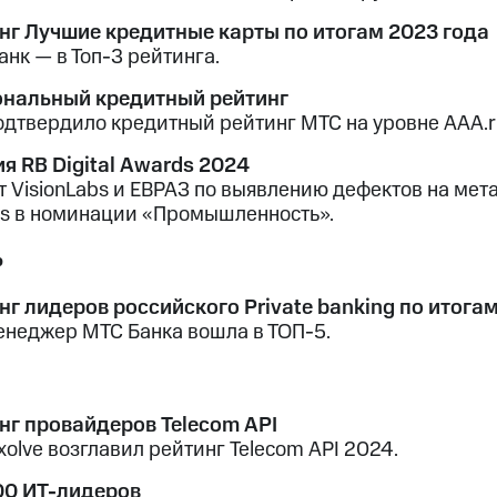
нг Лучшие кредитные карты по итогам 2023 года
нк — в Топ-3 рейтинга.
нальный кредитный рейтинг
одтвердило кредитный рейтинг МТС на уровне AAA.r
я RB Digital Awards 2024
т VisionLabs и ЕВРАЗ по выявлению дефектов на мета
s в номинации «Промышленность».
ь
нг лидеров российского Private banking по итога
енеджер МТС Банка вошла в ТОП-5.
нг провайдеров Telecom API
olve возглавил рейтинг Telecom API 2024.
00 ИТ-лидеров