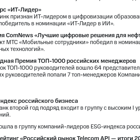
рс «ИТ-Лидер»
инк признан ИТ-лидером в цифровизации образовани
победитель в номинации «ИТ-Лидер в ИИ».
я ComNews «Лучшие цифровые решения для нефт
кт МТС «Мобильные сотрудники» победил в номина
ных технологий».
дная Премия ТОП-1000 российских менеджеров
сок ТОП-1000 руководителей вошло 64 представител
х руководителей попали 7 топ-менеджеров Компани
ндекс российского бизнеса
анк второй год подряд входит в группу с высоким I
ний.
ошла в группу компаний-лидеров ESG-индекса росси
ейтинг «Российский рынок Telecom API — итоги 2