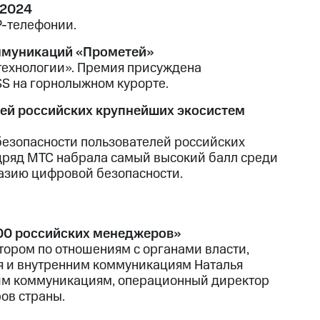
 2024
P-телефонии.
оммуникаций «Прометей»
технологии». Премия присуждена
S на горнолыжном курорте.
лей российских крупнейших экосистем
безопасности пользователей российских
одряд МТС набрала самый высокий балл среди
разию цифровой безопасности.
000 российских менеджеров»
ором по отношениям с органами власти,
я и внутренним коммуникациям Наталья
ним коммуникациям, операционный директор
ов страны.