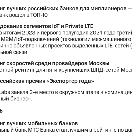
нг лучших российских банков для миллионеров 
анк вошел в ТОП-10.
дование сегментов IoT и Private LTE
о итогам 2023 и первого полугодия 2024 года трет
 M2M/IoT-подключений (технологии межмашинного 
лично объявленных проектов выделенных LTE-сетей (
ьной связи.
нг скоростей среди провайдеров Москвы
стной рейтинг для пяти крупнейших ШПД-сетей Мос
ссийская премия «Экспортер года»
Labs заняла 3-е место в окружном этапе в номинаци
ный бизнес».
ь
нг лучших мобильных банков
ьный банк МТС Банка стал лучшим в рейтинге по данн