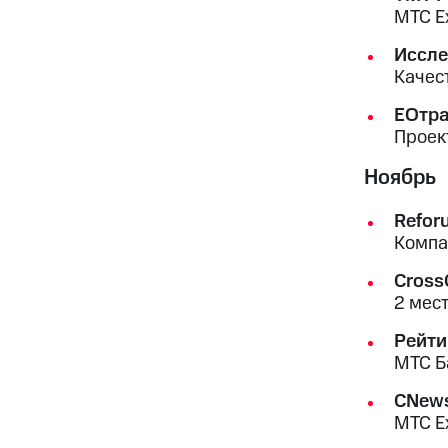
МТС E
Иссле
Качес
EОтра
Проек
Ноябрь
Refor
Компа
Cross
2 мес
Рейти
МТС Ба
CNews
МТС E