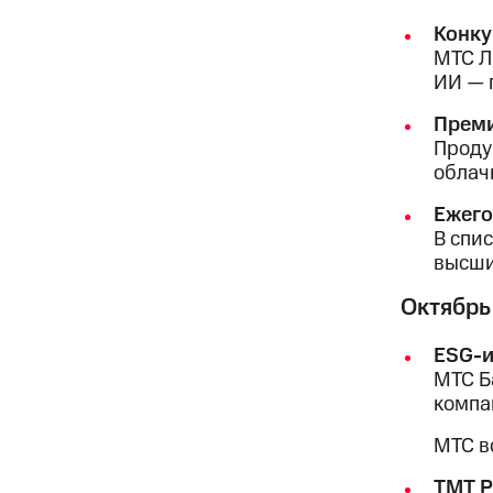
Конку
МТС Л
ИИ — 
Преми
Проду
облач
Ежего
В спи
высши
Октябрь
ESG-и
МТС Б
компа
МТС в
ТМТ Р