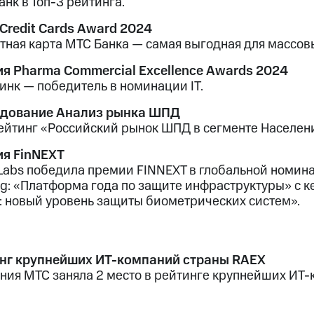
нк в Топ-3 рейтинга.
 Credit Cards Award 2024
тная карта МТС Банка — самая выгодная для массовы
я Pharma Commercial Excellence Awards 2024
инк — победитель в номинации IT.
дование Анализ рынка ШПД
ейтинг «Российский рынок ШПД в сегменте Население
я FinNEXT
nLabs победила премии FINNEXT в глобальной номин
ng: «Платформа года по защите инфраструктуры» с 
: новый уровень защиты биометрических систем».
нг крупнейших ИТ-компаний страны RAEX
ния МТС заняла 2 место в рейтинге крупнейших ИТ-