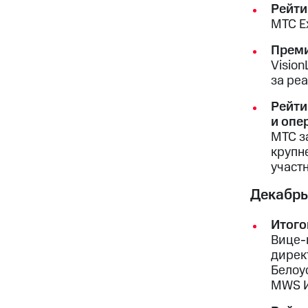
Рейти
МТС Ex
Преми
Visio
за ре
Рейти
и опе
МТС з
крупн
участ
Декабрь
Итого
Вице-
дирек
Белоу
MWS И