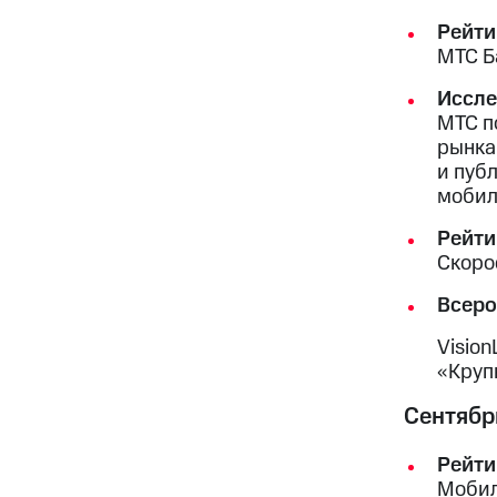
Рейти
МТС Б
Иссле
МТС п
рынка
и пуб
мобил
Рейти
Скоро
Всеро
Vision
«Круп
Сентябр
Рейти
Мобил