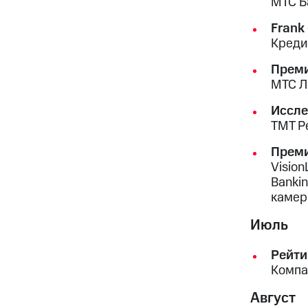
МТС Ба
Frank
Креди
Преми
МТС Л
Иссле
ТМТ Р
Преми
Visio
Banki
камер
Июль
Рейти
Компа
Август