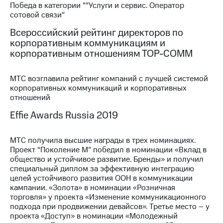
Победа в категории ""Услуги и сервис. Оператор
сотовой связи"
МТС
о технологиях
Всероссийский рейтинг директоров по
корпоративным коммуникациям и
Достижения
корпоративным отношениям ТОР-СОММ
Интервью
МТС возглавила рейтинг компаний с лучшей системой
Финансовая
корпоративных коммуникаций и корпоративных
отчетность
отношений
Контакты
Effie Awards Russia 2019
Новости
в
МТС получила высшие награды в трех номинациях.
регионе
Проект “Поколение М” победил в номинации «Вклад в
общество и устойчивое развитие. Бренды» и получил
специальный диплом за эффективную интеграцию
м и акционерам
Корпоративное
целей устойчивого развития ООН в коммуникации
управление
кампании. «Золота» в номинации «Розничная
торговля» у проекта «Изменение коммуникационного
Корпоративный
подхода при продвижении девайсов». Третье место – у
секретарь
проекта «Доступ» в номинации «Молодежный