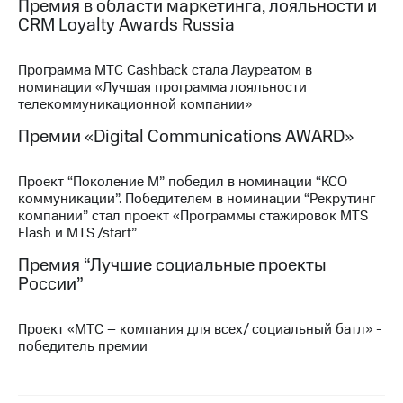
Премия в области маркетинга, лояльности и
выкупа
CRM Loyalty Awards Russia
акций
Дивиденды
Рынок
Программа МТС Cashback стала Лауреатом в
облигаций
номинации «Лучшая программа лояльности
телекоммуникационной компании»
Описание
Еврооблигации-2023
Премии «Digital Communications AWARD»
Уведомление
о
Проект “Поколение М” победил в номинации “КСО
погашении
коммуникации”. Победителем в номинации “Рекрутинг
именных
компании” стал проект «Программы стажировок MTS
облигаций
Flash и MTS /start”
Другое
Премия “Лучшие социальные проекты
Регистратор
России”
Реквизиты
Контакты
йчивое развитие
Проект «МТС – компания для всех/ социальный батл» -
и деловая этика
победитель премии
На главную