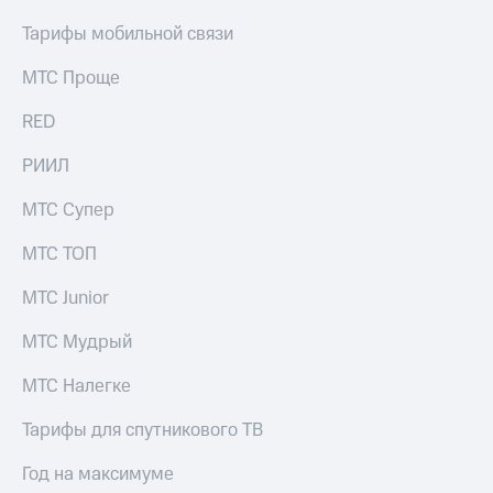
Тарифы мобильной связи
МТС Проще
RED
РИИЛ
МТС Супер
МТС ТОП
МТС Junior
МТС Мудрый
МТС Налегке
Тарифы для спутникового ТВ
Год на максимуме