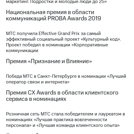
Раскрытие
маркетинг. Подростки и молодые люди до 25»
информации
Национальная премия в области
Информация
коммуникаций PROBA Awards 2019
акционерам
Документы
ПАО
МТС получила Effective Grand Prix за самый
"МТС"
эффективный социальный проект «Культурный код».
Собрания
Проект победил в номинации «Корпоративные
акционеров
коммуникации
Личный
кабинет
Премия «Признание и Влияние»
акционера
Акционерный
капитал
Победа МТС в Санкт-Петербурге в номинации «Лучший
Контроль
оператор связи и интернета»
и
Премия CX Awards в области клиентского
аудит
Рынок
сервиса в номинациях
акций
Розничная сеть МТС стала победителем и лауреатом в
Описание
номинациях «Лучшая практика вовлеченности
Программа
персонала» и «Лучшая команда клиентского опыта»
приобретения
Порядок