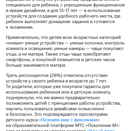
выкупа
специально для ребенка, с упрощенным функционалом
акций
и ярким дизайном, а для 13-17 лет — в использовании
Дивиденды
устройств для создания удобного рабочего места, где
Рынок
ребенок выполняет домашние задания и готовится
облигаций
к экзаменам.
Описание
Примечательно, что детям всех возрастных категорий
Еврооблигации-2023
«новые» умные устройства — умные колонки, контроль
Уведомление
климата и освещения, умные камеры — чаще покупают
о
отцы, а не матери. Также отцы чаще приобретают
погашении
смартфоны, а покупкой планшетов и детских часов
именных
больше занимаются матери.
облигаций
Треть респондентов (28%) отметила отсутствие
Другое
устройств у своего ребенка в возрасте до 7 лет.
Те родители, которые уже покупали гаджеты для
Регистратор
использования ребенком или в детскую комнату,
Реквизиты
подчеркнули, что им важно предварительно
Контакты
познакомить детей с принципами работы устройства,
йчивое развитие
научить пользоваться девайсами осмысленно
и деловая этика
и безопасно. Это подтверждается просмотрами
На главную
детского курса
«Познаем мир с фиксиками»
на образовательной платформе МТС «Поколение М»: