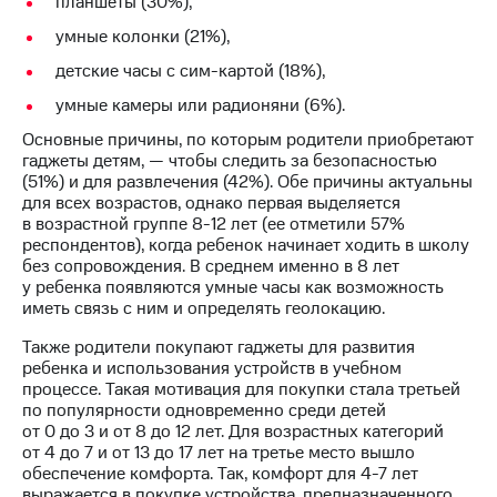
планшеты (30%),
Раскрытие
информации
умные колонки (21%),
Информация
акционерам
детские часы с сим-картой (18%),
Документы
умные камеры или радионяни (6%).
ПАО
"МТС"
Основные причины, по которым родители приобретают
Собрания
гаджеты детям, — чтобы следить за безопасностью
акционеров
(51%) и для развлечения (42%). Обе причины актуальны
Личный
для всех возрастов, однако первая выделяется
кабинет
в возрастной группе 8-12 лет (ее отметили 57%
акционера
респондентов), когда ребенок начинает ходить в школу
Акционерный
без сопровождения. В среднем именно в 8 лет
капитал
у ребенка появляются умные часы как возможность
Контроль
иметь связь с ним и определять геолокацию.
и
аудит
Также родители покупают гаджеты для развития
Рынок
ребенка и использования устройств в учебном
акций
процессе. Такая мотивация для покупки стала третьей
по популярности одновременно среди детей
Описание
от 0 до 3 и от 8 до 12 лет. Для возрастных категорий
Программа
от 4 до 7 и от 13 до 17 лет на третье место вышло
приобретения
обеспечение комфорта. Так, комфорт для 4-7 лет
Порядок
выражается в покупке устройства, предназначенного