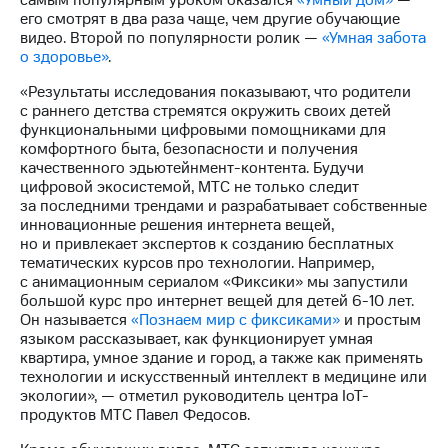
самым популярным уроком оказался
«Умный дом»
—
его смотрят в два раза чаще, чем другие обучающие
видео. Второй по популярности ролик —
«Умная забота
о здоровье»
.
«Результаты исследования показывают, что родители
с раннего детства стремятся окружить своих детей
функциональными цифровыми помощниками для
комфортного быта, безопасности и получения
качественного эдьютейнмент-контента. Будучи
цифровой экосистемой, МТС не только следит
за последними трендами и разрабатывает собственные
инновационные решения интернета вещей,
но и привлекает экспертов к созданию бесплатных
тематических курсов про технологии. Например,
с анимационным сериалом «Фиксики» мы запустили
большой курс про интернет вещей для детей 6-10 лет.
Он называется
«
Познаем мир с фиксиками
»
и простым
языком рассказывает, как функционирует умная
квартира, умное здание и город, а также как применять
технологии и искусственный интеллект в медицине или
экологии», — отметил руководитель центра IoT-
продуктов МТС Павел Федосов.