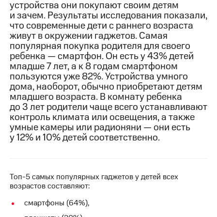
устройства они покупают своим детям
и зачем. Результаты исследования показали,
МТС
что современные дети с раннего возраста
о технологиях
живут в окружении гаджетов. Самая
Достижения
популярная покупка родителя для своего
ребенка — смартфон. Он есть у 43% детей
Интервью
младше 7 лет, а к 8 годам смартфоном
пользуются уже 82%. Устройства умного
Финансовая
дома, наоборот, обычно приобретают детям
отчетность
младшего возраста. В комнату ребенка
до 3 лет родители чаще всего устанавливают
Контакты
контроль климата или освещения, а также
умные камеры или радионяни — они есть
Новости
в
у 12% и 10% детей соответственно.
регионе
м и акционерам
Корпоративное
Топ-5 самых популярных гаджетов у детей всех
управление
возрастов составляют:
Корпоративный
смартфоны (64%),
секретарь