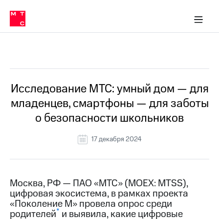
О
сторам и акционерам
Комплаенс и деловая этика
Устойчивое развитие
Медиа-центр
О МТС
О МТС
На главную
компании
О
компании
Стратегия
Стратегия
Все Новости
Карьера
в МТС
Карьера
в МТС
Пресс-
Исследование МТС: умный дом — для
релизы
История
младенцев, смартфоны — для заботы
компании
МТС
о безопасности школьников
о технологиях
Руководство
региона
17 декабря 2024
Правовая
информация
Контакты
Москва, РФ — ПАО «МТС» (MOEX: MTSS),
цифровая экосистема, в рамках проекта
Медиа-центр
«Поколение М» провела опрос среди
Пресс-
*
родителей
и выявила, какие цифровые
релизы