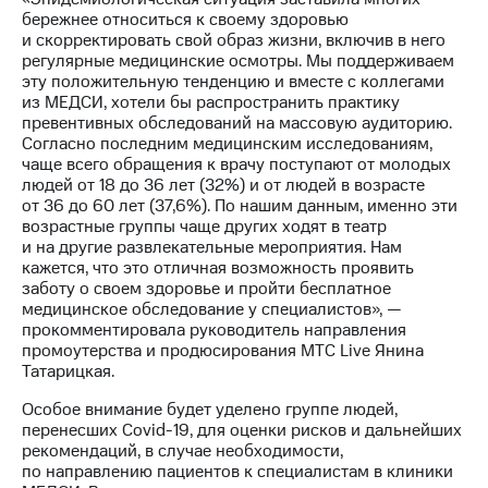
выкупа
бережнее относиться к своему здоровью
акций
и скорректировать свой образ жизни, включив в него
Дивиденды
регулярные медицинские осмотры. Мы поддерживаем
Рынок
эту положительную тенденцию и вместе с коллегами
облигаций
из МЕДСИ, хотели бы распространить практику
превентивных обследований на массовую аудиторию.
Описание
Согласно последним медицинским исследованиям,
Еврооблигации-2023
чаще всего обращения к врачу поступают от молодых
Уведомление
людей от 18 до 36 лет (32%) и от людей в возрасте
о
от 36 до 60 лет (37,6%). По нашим данным, именно эти
погашении
возрастные группы чаще других ходят в театр
именных
и на другие развлекательные мероприятия. Нам
облигаций
кажется, что это отличная возможность проявить
Другое
заботу о своем здоровье и пройти бесплатное
медицинское обследование у специалистов», —
Регистратор
прокомментировала руководитель направления
Реквизиты
промоутерства и продюсирования МТС Live Янина
Контакты
Татарицкая.
йчивое развитие
и деловая этика
Особое внимание будет уделено группе людей,
перенесших Covid-19, для оценки рисков и дальнейших
На главную
рекомендаций, в случае необходимости,
по направлению пациентов к специалистам в клиники