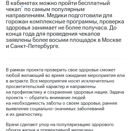
В кабинетах можно пройти бесплатный
*
чекап
по самым популярным
МТС
направлениям. Медики подготовили для
о технологиях
горожан комплексные программы, проверка
Достижения
здоровья занимает не более получаса. До
конца года для проведения чекапов
Интервью
заявлены более восьми площадок в Москве
и Санкт-Петербурге.
Финансовая
отчетность
Контакты
В рамках проекта проверить свое здоровье сможет
любой желающий во время ожидания мероприятия или
Новости
в антракте. Все мероприятия носят исключительно
в
просветительский характер и направлены
регионе
на профилактику и сохранение здоровья нации. Задача
проекта — обратить внимание людей
м и акционерам
на необходимость заботы о своем здоровье, раннее
Корпоративное
выявление социально-значимых заболеваний
управление
и их диагностику.
Корпоративный
Врачи сделают упор на популяризацию здорового
секретарь
образа жизни и превентивной медицины