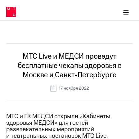
О
сторам и акционерам
Комплаенс и деловая этика
Устойчивое развитие
Медиа-центр
О МТС
О МТС
На главную
компании
О
компании
Стратегия
Стратегия
Все Новости
Карьера
в МТС
Карьера
в МТС
Пресс-
МТС Live и МЕДСИ проведут
релизы
История
бесплатные чекапы здоровья в
компании
МТС
Москве и Санкт-Петербурге
о технологиях
Руководство
региона
17 ноября 2022
Правовая
информация
Контакты
МТС и ГК МЕДСИ открыли «Кабинеты
здоровья МЕДСИ» для гостей
Медиа-центр
развлекательных мероприятий
Пресс-
и театральных постановок МТС Live.
релизы