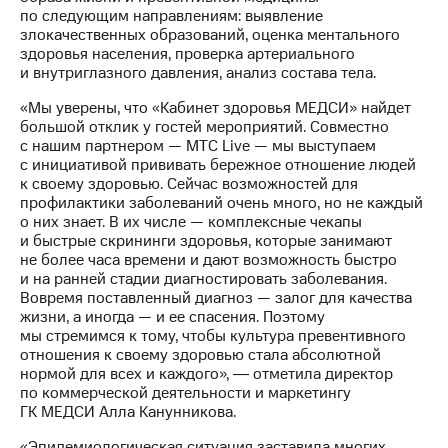
Раскрытие
по следующим направлениям: выявление
информации
злокачественных образований, оценка ментального
Информация
здоровья населения, проверка артериального
акционерам
и внутриглазного давления, анализ состава тела.
Документы
ПАО
«Мы уверены, что «Кабинет здоровья МЕДСИ» найдет
"МТС"
большой отклик у гостей мероприятий. Совместно
Собрания
с нашим партнером — МТС Live — мы выступаем
акционеров
с инициативой прививать бережное отношение людей
Личный
к своему здоровью. Сейчас возможностей для
кабинет
профилактики заболеваний очень много, но не каждый
акционера
о них знает. В их числе — комплексные чекапы
Акционерный
и быстрые скрининги здоровья, которые занимают
капитал
не более часа времени и дают возможность быстро
Контроль
и на ранней стадии диагностировать заболевания.
и
Вовремя поставленный диагноз — залог для качества
аудит
жизни, а иногда — и ее спасения. Поэтому
Рынок
мы стремимся к тому, чтобы культура превентивного
акций
отношения к своему здоровью стала абсолютной
нормой для всех и каждого», ― отметила директор
Описание
по коммерческой деятельности и маркетингу
Программа
ГК МЕДСИ Алла Канунникова.
приобретения
Порядок
«Эпидемиологическая ситуация заставила многих