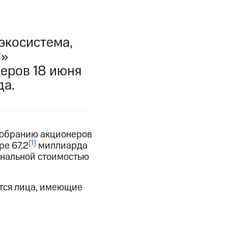
экосистема,
С»
еров 18 июня
да.
собранию акционеров
[1]
е 67,2
миллиарда
инальной стоимостью
ются лица, имеющие