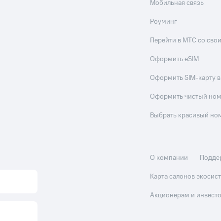
Мобильная связь
Роуминг
Перейти в МТС со св
Оформить eSIM
Оформить SIM-карту в
Оформить чистый но
Выбрать красивый но
О компании
Подде
Карта салонов экоси
Акционерам и инвест