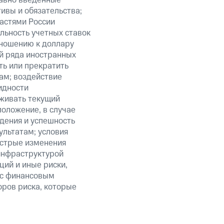
тивы и обязательства;
ластями России
льность учетных ставок
тношению к доллару
ий ряда иностранных
ть или прекратить
ам; воздействие
идности
живать текущий
положение, в случае
дения и успешность
льтатам; условия
ыстрые изменения
 инфраструктурой
ий и иные риски,
й с финансовым
оров риска, которые