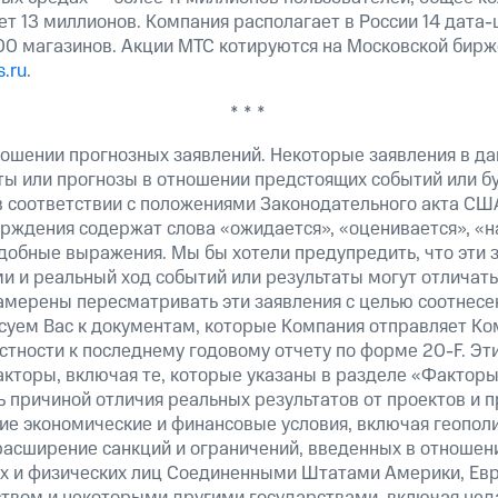
т 13 миллионов. Компания располагает в России 14 дата-
300 магазинов. Акции МТС котируются на Московской бирж
.ru
.
* * *
ошении прогнозных заявлений. Некоторые заявления в д
ты или прогнозы в отношении предстоящих событий или 
в соответствии с положениями Законодательного акта СШ
верждения содержат слова «ожидается», «оценивается», «н
добные выражения. Мы бы хотели предупредить, что эти 
 и реальный ход событий или результаты могут отличатьс
амерены пересматривать эти заявления с целью соотнесе
суем Вас к документам, которые Компания отправляет К
астности к последнему годовому отчету по форме
20-F.
Эти
кторы, включая те, которые указаны в разделе «Фактор
 причиной отличия реальных результатов от проектов и п
щие экономические и финансовые условия, включая геопол
расширение санкций и ограничений, введенных в отношени
х и физических лиц Соединенными Штатами Америки, Ев
вом и некоторыми другими государствами, включая нед