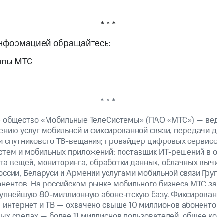
* * *
информацией обращайтесь:
ппы МТС
* * *
е общество «Мобильные ТелеСистемы» (ПАО «МТС») — ве
ению услуг мобильной и фиксированной связи, передачи д
 и спутникового
ТВ-вещания;
провайдер цифровых сервисо
истем и мобильных приложений; поставщик
ИТ-решений
в о
та вещей, мониторинга, обработки данных, облачных выч
оссии, Беларуси и Армении услугами мобильной связи Гр
онентов. На российском рынке мобильного бизнеса МТС 
крупнейшую
80-миллионную
абонентскую базу. Фиксирова
 интернет и ТВ — охвачено свыше 10 миллионов абоненто
ных средах — более 11 миллионов пользователей, общее к