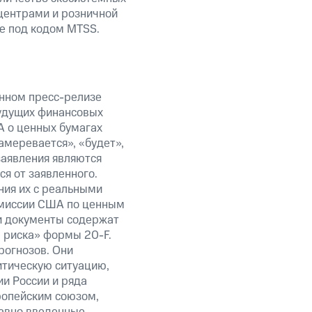
центрами и розничной
е под кодом MTSS.
анном пресс-релизе
будущих финансовых
А о ценных бумагах
амеревается», «будет»,
заявления являются
я от заявленного.
ния их с реальными
омиссии США по ценным
 документы содержат
ы риска» формы
20-F.
рогнозов. Они
итическую ситуацию,
и России и ряда
ропейским союзом,
авно введенные