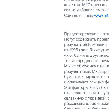
клиентов МТС превышае
сетью из более чем 5 
Сайт компании:
www.mts
Предостережение в отн
могут содержать проек
результатов Компании 
от 1995 года. Такие ут
«мог бы» или другие по
только предположениями
Мы не обязуемся и не н
результатами. Мы адре
бумагам и биржам, в ч
и описывают важные фа
Эти факторы могут быть
включают в себя: теку
связанную с Украиной; 
российских юридически
Соединенным Королевст