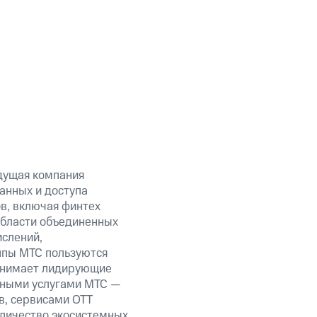
дущая компания
анных и доступа
в, включая финтех
бласти объединенных
ислений,
уппы МТС пользуются
занимает лидирующие
нными услугами МТС —
в, сервисами OTT
оличество экосистемных