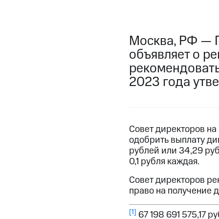
Москва, РФ — 
объявляет о р
рекомендовать
2023 года утв
Совет директоров на
одобрить выплату ди
рублей или 34,29 ру
0,1 рубля каждая.
Совет директоров ре
право на получение 
[1]
67 198 691 575,17 р