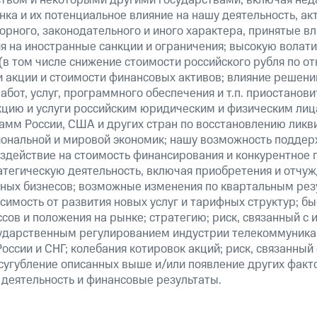
нка
и их потенциальное влияние на нашу деятельность, ак
рного, законодательного и иного характера, принятые в
я на иностранные санкции и ограничения; высокую волати
(в том числе снижение стоимости российского рубля по о
 и акции и стоимости финансовых активов; влияние решен
абот, услуг, программного обеспечения и т.п. приостанови
кцию и услуги российским юридическим и физическим лиц
амм России, США и других стран по восстановлению ликв
ональной и мировой экономик; нашу возможность поддер
здействие на стоимость финансирования и конкурентное 
атегическую деятельность, включая приобретения и отчуж
ных бизнесов; возможные изменения по квартальным резу
симость от развития новых услуг и тарифных структур; б
сов и положения на рынке; стратегию; риск, связанный с
ударственным регулированием индустрии телекоммуникац
России и СНГ; колебания котировок акций; риск, связанны
сугубление описанных выше и/или появление других факт
 деятельность и финансовые результаты.