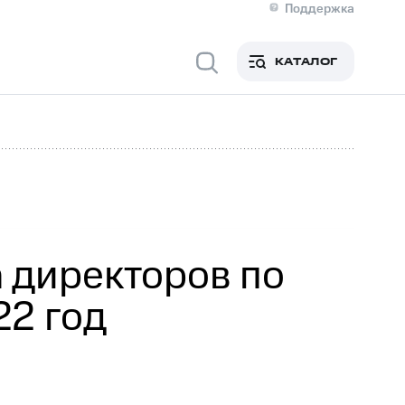
Поддержка
О МТС
я информация
Контакты
КАТАЛОГ
Медиа-центр
кты
Новости в регионе
Инвесторам и акционерам
ция акционерам
Документы
роль и аудит
Рынок акций
й
Описание
р
Реквизиты
Контакты
Устойчивое развитие
Комплаенс и деловая этика
На главную
 директоров по
22 год