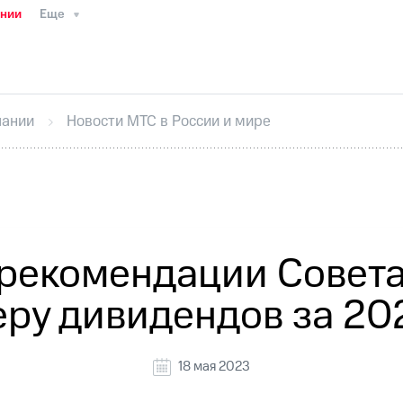
ании
Еще
ТС
Пресс-релизы
МТС о технологиях
ТС
История компании
Руководство региона
Правова
стижения
Интервью
Финансовая отчетность
Конта
пании
Новости МТС в России и мире
тивный секретарь
Раскрытие информации
Информа
ный кабинет акционера
Акционерный капитал
Конт
Порядок выкупа акций
Дивиденды
Рынок облигаци
 погашении именных облигаций
Другое
Регистрато
рекомендации Совета
ру дивидендов за 20
18 мая 2023