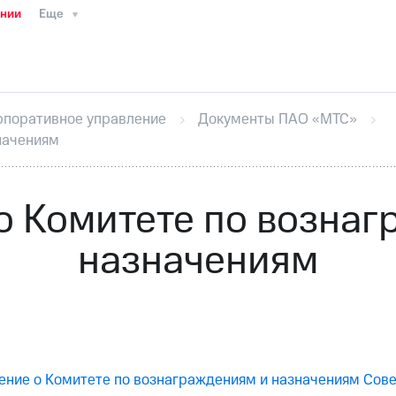
ании
Еще
ТС
Пресс-релизы
МТС о технологиях
ТС
История компании
Руководство региона
Правова
стижения
Интервью
Финансовая отчетность
Конта
рпоративное управление
Документы ПАО «МТС»
тивный секретарь
Раскрытие информации
Информа
начениям
ный кабинет акционера
Акционерный капитал
Конт
Порядок выкупа акций
Дивиденды
Рынок облигаци
 погашении именных облигаций
Другое
Регистрато
о Комитете по вознаг
назначениям
ние о Комитете по вознаграждениям и назначениям Сове