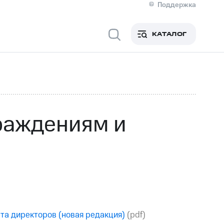
Поддержка
О МТС
я информация
Контакты
КАТАЛОГ
Медиа-центр
кты
Новости в регионе
Инвесторам и акционерам
ция акционерам
Документы
роль и аудит
Рынок акций
й
Описание
р
Реквизиты
Контакты
раждениям и
Устойчивое развитие
Комплаенс и деловая этика
На главную
та директоров (новая редакция)
(pdf)