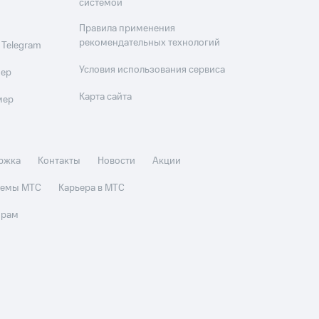
системой
Правила применения
рекомендательных технологий
 Telegram
Условия использования сервиса
мер
Карта сайта
мер
ржка
Контакты
Новости
Акции
стемы МТС
Карьера в МТС
орам