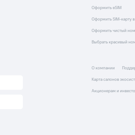
Оформить eSIM
Оформить SIM-карту в
Оформить чистый но
Выбрать красивый но
О компании
Подде
Карта салонов экоси
Акционерам и инвест