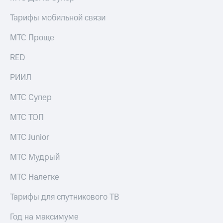
Тарифы мобильной связи
МТС Проще
RED
РИИЛ
МТС Супер
МТС ТОП
МТС Junior
МТС Мудрый
МТС Налегке
Тарифы для спутникового ТВ
Год на максимуме