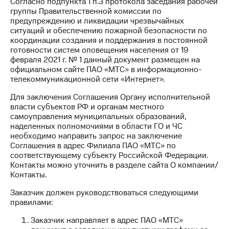
Согласно подпункта 1 п.3 протокола заседания рабочей
Раскрытие
группы Правительственной комиссии по
информации
предупреждению и ликвидации чрезвычайных
Информация
ситуаций и обеспечению пожарной безопасности по
акционерам
координации создания и поддержания в постоянной
Документы
готовности систем оповещения населения от 19
ПАО
февраля 2021 г. № 1 данный документ размещен на
"МТС"
официальном сайте ПАО «МТС» в информационно-
Собрания
телекоммуникационной сети «Интернет».
акционеров
Личный
Для заключения Соглашения Органу исполнительной
кабинет
власти субъектов РФ и органам местного
акционера
самоуправления муниципальных образований,
Акционерный
наделенных полномочиями в области ГО и ЧС
капитал
необходимо направить запрос на заключение
Контроль
Соглашения в адрес Филиала ПАО «МТС» по
и
соответствующему субъекту Российской Федерации.
аудит
Контакты можно уточнить в разделе сайта О компании/
Рынок
Контакты.
акций
Заказчик должен руководствоваться следующими
Описание
правилами:
Программа
приобретения
Заказчик направляет в адрес ПАО «МТС»
Порядок