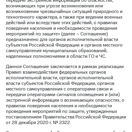
передаче экстренной информации об опасностях,
возникающих при угрозе возникновения или
МТС
возникновении чрезвычайных ситуаций природного и
о технологиях
техногенного характера, а также при ведении военных
действий или вследствие этих действий, о правилах
Достижения
поведения населения и необходимости проведения
мероприятий по защите» (далее – Соглашение)
Интервью
предназначено для органов исполнительной власти
субъектов Российской Федерации и органов местного
Финансовая
самоуправления муниципальных образований,
отчетность
наделенных полномочиями в области ГО и ЧС.
Контакты
Данное Соглашение заключается в рамках реализации
Правил взаимодействия федеральных органов
Новости
исполнительной власти, органов исполнительной
в
власти субъектов Российской Федерации, органов
регионе
местного самоуправления с операторами связи и
передачи операторами сигналов оповещения и (или)
м и акционерам
экстренной информации о возникающих опасностях, о
Корпоративное
правилах поведения населения и необходимости
управление
проведения мероприятий по защите, утвержденных
постановлением Правительства Российской Федерации
Корпоративный
от 28 декабря 2020 г. № 2322.
секретарь