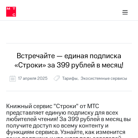
Перенести
ка 30% на связь
обильная связь
Сервисы и подписки
Интернет-магазин
Для дома
Скидка 30% на связь
Личные кабинеты
Финансы
Приложения
номер
ичные кабинеты
в МТС
Мобильная
связь
Все Новости
Тарифы
Интернет
и
ТВ
Услуги
Встречайте — единая подписка
Спутниковое
«Строки» за 399 рублей в месяц!
ТВ
Роуминг
МТС
17 апреля 2025
Тарифы
Экосистемные сервисы
Деньги
Личный
кабинет
Мобильная связь
Скачать
Перенести
Книжный сервис "Строки" от МТС
приложение
номер
представляет единую подписку для всех
Мой
в МТС
МТС
любителей чтения! За 399 рублей в месяц вы
Акции
получите доступ ко всему контенту и
Тарифы
функциям сервиса. Узнайте, как изменится
Скидка 30%
Услуги