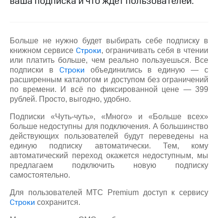
ваша подписка и что ждет пользователей.
на связь
Роуминг
Тарифы
RED,
Больше не нужно будет выбирать себе подписку в
Семейная
РИИЛ
Строки
книжном сервисе
, ограничивать себя в чтении
группа
и МТС
или платить больше, чем реально пользуешься. Все
Супер
Строки
подписки в
объединились в единую — с
Заказать
дешевле
расширенным каталогом и доступом без ограничений
SIM-
при
карту
по времени. И всё по фиксированной цене — 399
оплате
рублей. Просто, выгодно, удобно.
с карты
Оформить
МТС
Подписки «Чуть-чуть», «Много» и «Больше всех»
eSIM
Деньги
больше недоступны для подключения. А большинство
SIM-
действующих пользователей будут переведены на
Выберите
карта
и подключите
единую подписку автоматически. Тем, кому
для
ТВ
автоматический переход окажется недоступным, мы
иностранцев
с выгодным
предлагаем подключить новую подписку
тарифом
самостоятельно.
Оформить
чистый
Для пользователей МТС Premium доступ к сервису
Тарифы
номер
Строки
сохранится.