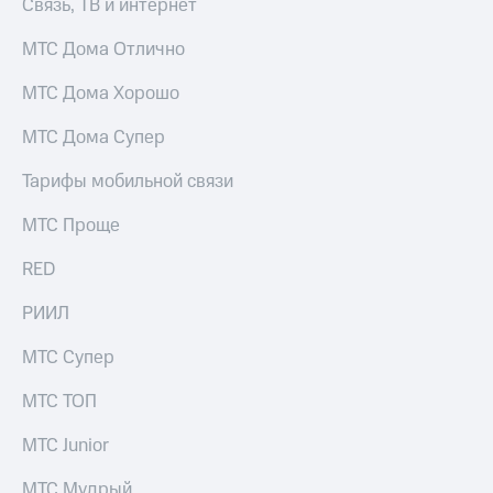
Связь, ТВ и интернет
для дома
МТС Дома Отлично
Услуги
149 ₽/
мес
Акции
МТС Дома Хорошо
МТС
Домашний
МТС Дома Супер
Premium
интернет
Тарифы мобильной связи
Подписка
Домашнее
на гигабайты
ТВ
интернета,
МТС Проще
фильмы,
Спутниковое
музыка
RED
ТВ
и многое
другое
РИИЛ
Перейти
в МТС
Семейная
МТС Супер
со своим
группа
номером
МТС ТОП
Скидка
Поддержка
на тарифы,
МТС Junior
общие
висы и подписки
подписки
МТС Мудрый
МТС
и услуги,