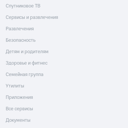
Спутниковое ТВ
КИОН
Скидка 30%
Строки
на связь
Сервисы и развлечения
Live
С картой
Развлечения
МТС
Гудок
Деньги
Безопасность
Мой
МТС
МТС
Детям и родителям
Накопления
Все
Здоровье и фитнес
Откладывайте
приложения
деньги
Финансы
и получайте
Семейная группа
Инвестиции
доход 15%
Утилиты
Получайте
Акции
доход
Условия
Приложения
онлайн
пополнения
Все сервисы
Страхование
Скидка
30%
Документы
Покупка
на связь
полисов