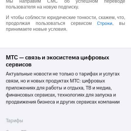
Интернет,
Выбрать
Мы направим СМС об успешном переводе
ТВ и телефон
красивый
пользователя на новую подписку.
для дома
номер
И чтобы соблюсти юридические тонкости, скажем, что,
Заменить
Строки
продолжая пользоваться сервисом
, вы
Услуги
SIM-
принимаете новые условия.
карту
Личный
кабинет
Перейти
интернета
на
и
eSIM
МТС — связь и экосистема цифровых
ТВ
сервисов
Личный
Для дома
кабинет
Выберите
Актуальные новости не только о тарифах и услугах
спутникового
и подключите
связи, но и новых продуктах МТС: цифровых
ТВ
ТВ
приложениях для работы и отдыха, ТВ и медиа,
Скачать
с выгодным
приложение
финансовых сервисах, технологиях для запуска и
тарифом
Мой
продвижения бизнеса и других сервисах компании
МТС
Акции
Тарифы
Интернет,
Тарифы
ТВ и телефон
Видеонаблюдение
для дома