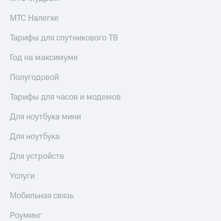
Premium
доступ
МТС Налегке
к геолокации
Подписка
Сертификаты
на гигабайты
Тарифы для спутникового ТВ
безопасности
интернета,
фильмы,
Год на максимуме
Всё
музыка
и многое
под
Полугодовой
другое
рукой
в Мой МТС
Тарифы для часов и модемов
Семейная
группа
Посмотрите,
Для ноутбука мини
что
Скидка
полезного
Для ноутбука
на тарифы,
есть
общие
в нашем
Для устройств
подписки
приложении
и услуги,
доступ
Услуги
КИОН
к геолокации
Мобильная связь
КИОН
Кино,
Музыка
музыка,
Роуминг
книги