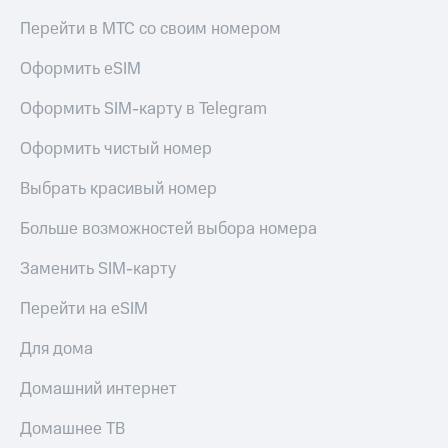
КИОН
и не
Перейти в МТС со своим номером
Строки
только
Оформить eSIM
Live
Безопасность
Гудок
Оформить SIM-карту в Telegram
Финансы
Мой
Оформить чистый номер
Детям
МТС
и родителям
Выбрать красивый номер
Все
Здоровье
приложения
и фитнес
Больше возможностей выбора номера
Инвестиции
Приложения
Заменить SIM-карту
от МТС
Получайте
Перейти на eSIM
доход
Акции
онлайн
Для дома
Приложения
Страхование
КИОН
Домашний интернет
Покупка
КИОН
полисов
Домашнее ТВ
Музыка
онлайн