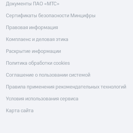
Документы ПАО «МТС»
онлайн
Тарифы
RED,
Скидка 30%
Сертификаты безопасности Минцифры
РИИЛ
на связь
и МТС Супер
Правовая информация
дешевле
С картой
при оплате
МТС
Комплаенс и деловая этика
с карты
Деньги
МТС Деньги
Раскрытие информации
МТС
Обзоры
Накопления
Политика обработки cookies
товаров
Откладывайте
Скидки
Соглашение о пользовании системой
деньги
до 40%
и получайте
Правила применения рекомендательных технологий
доход 15%
на смартфоны
Платежи
Условия использования сервиса
при
и
покупке
переводы
Карта сайта
со связью
МТС
Пополнить
номер
МТС