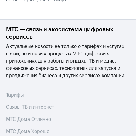
Интернет,
Выбрать
ТВ и телефон
красивый
для дома
номер
Заменить
МТС — связь и экосистема цифровых
Услуги
SIM-
карту
сервисов
Личный
кабинет
Актуальные новости не только о тарифах и услугах
Перейти
интернета
на
связи, но и новых продуктах МТС: цифровых
и
eSIM
приложениях для работы и отдыха, ТВ и медиа,
ТВ
финансовых сервисах, технологиях для запуска и
Личный
Для дома
кабинет
продвижения бизнеса и других сервисах компании
Выберите
спутникового
и подключите
ТВ
ТВ
Скачать
с выгодным
Тарифы
приложение
тарифом
Мой
Связь, ТВ и интернет
МТС
Акции
Тарифы
МТС Дома Отлично
Интернет,
ТВ и телефон
МТС Дома Хорошо
Видеонаблюдение
для дома