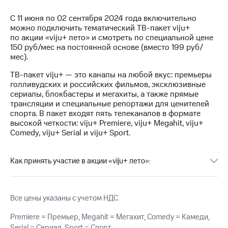
на связь
С 11 июня по 02 сентября 2024 года включительно
Роуминг
Тарифы
можно подключить тематический ТВ-пакет viju+
RED,
по акции «viju+ лето» и смотреть по специальной цене
Семейная
РИИЛ
150 руб/мес на постоянной основе (вместо 199 руб/
группа
и МТС
мес).
Супер
ТВ-пакет viju+ — это каналы на любой вкус: премьеры
Заказать
дешевле
голливудских и российских фильмов, эксклюзивные
SIM-
при
сериалы, блокбастеры и мегахиты, а также прямые
карту
оплате
трансляции и специальные репортажи для ценителей
с карты
спорта. В пакет входят пять телеканалов в формате
Оформить
МТС
высокой четкости: viju+ Premiere, viju+ Megahit, viju+
eSIM
Деньги
Comedy, viju+ Serial и viju+ Sport.
SIM-
Выберите
карта
и подключите
Как принять участие в акции «viju+ лето»:
для
ТВ
иностранцев
с выгодным
тарифом
Оформить
Все цены указаны с учетом НДС.
чистый
Тарифы
номер
Premiere = Премьер, Megahit = Мегахит, Comedy = Камеди,
Serial = Сериал, Sport = Спорт