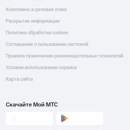
онлайн
Тарифы
Комплаенс и деловая этика
RED,
Скидка 30%
РИИЛ
на связь
Раскрытие информации
и МТС Супер
дешевле
С картой
Политика обработки cookies
при оплате
МТС
с карты
Деньги
Соглашение о пользовании системой
МТС Деньги
МТС
Правила применения рекомендательных технологий
Обзоры
Накопления
товаров
Условия использования сервиса
Откладывайте
Скидки
деньги
Карта сайта
до 40%
и получайте
доход 15%
на смартфоны
Платежи
при
и
покупке
Скачайте Мой МТС
переводы
со связью
МТС
Пополнить
номер
МТС