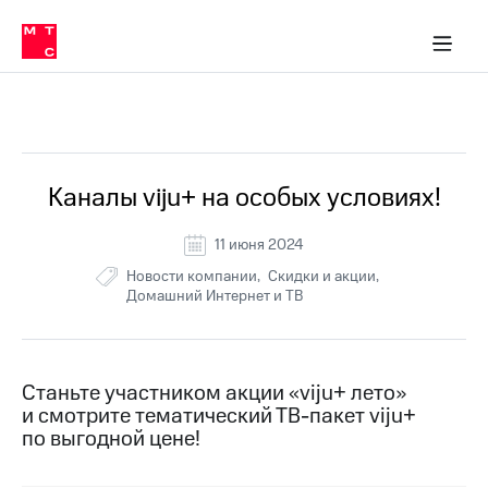
Перенести
ка 30% на связь
обильная связь
Сервисы и подписки
Интернет-магазин
Для дома
Скидка 30% на связь
Личные кабинеты
Финансы
Приложения
номер
ичные кабинеты
в МТС
Мобильная
связь
Все Новости
Тарифы
Интернет
и
ТВ
Услуги
Каналы viju+ на особых условиях!
Спутниковое
ТВ
11 июня 2024
Роуминг
МТС
Новости компании
Скидки и акции
Деньги
Домашний Интернет и ТВ
Личный
кабинет
Мобильная связь
Скачать
Перенести
приложение
номер
Станьте участником акции «viju+ лето»
Мой
в МТС
и смотрите тематический ТВ-пакет viju+
МТС
по выгодной цене!
Акции
Тарифы
Скидка 30%
Услуги