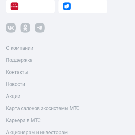
Настройки
автоплатежа
Пополнить
номер
другого
оператора
О компании
Оплата
Поддержка
интернета
и
Контакты
ТВ
Переводы
Новости
с
телефона
Акции
на карту
Карта салонов экосистемы МТС
МТС Pay
Карьера в МТС
Оплата
по QR-
Акционерам и инвесторам