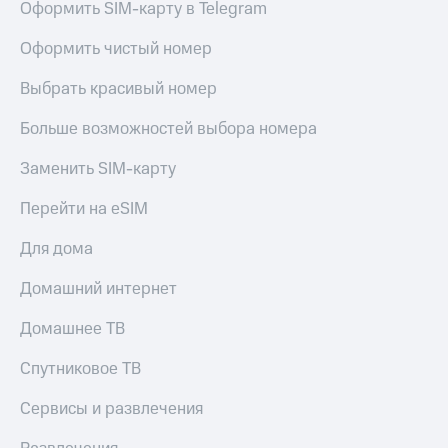
Оформить SIM-карту в Telegram
КИОН
и не
Строки
только
Оформить чистый номер
Live
Безопасность
Выбрать красивый номер
Гудок
Финансы
Больше возможностей выбора номера
Мой
Детям
МТС
Заменить SIM-карту
и родителям
Все
Здоровье
Перейти на eSIM
приложения
и фитнес
Для дома
Инвестиции
Приложения
от МТС
Домашний интернет
Получайте
доход
Акции
Домашнее ТВ
онлайн
Приложения
Спутниковое ТВ
Страхование
КИОН
Сервисы и развлечения
Покупка
КИОН
полисов
Музыка
онлайн