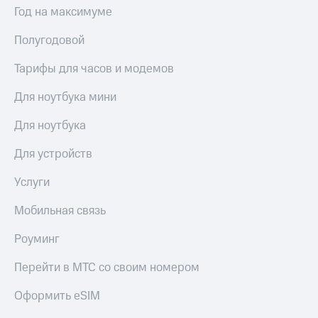
Premium
Год на максимуме
доступ
к геолокации
Подписка
Полугодовой
Сертификаты
на гигабайты
безопасности
интернета,
Тарифы для часов и модемов
фильмы,
Всё
музыка
Для ноутбука мини
и многое
под
другое
рукой
Для ноутбука
в Мой МТС
Семейная
Для устройств
группа
Посмотрите,
что
Услуги
Скидка
полезного
на тарифы,
есть
Мобильная связь
общие
в нашем
подписки
приложении
и услуги,
Роуминг
доступ
КИОН
к геолокации
Перейти в МТС со своим номером
КИОН
Кино,
Оформить eSIM
Музыка
музыка,
книги