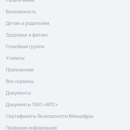
Развлечения
КИОН
Скидка 30%
Безопасность
Строки
на связь
Детям и родителям
Live
С картой
МТС
Здоровье и фитнес
Гудок
Деньги
Мой
Семейная группа
МТС
МТС
Накопления
Утилиты
Все
Откладывайте
приложения
деньги
Приложения
Финансы
и получайте
Инвестиции
доход 15%
Все сервисы
Получайте
Акции
Документы
доход
Условия
онлайн
пополнения
Документы ПАО «МТС»
Страхование
Скидка
Сертификаты безопасности Минцифры
30%
Покупка
на связь
Правовая информация
полисов