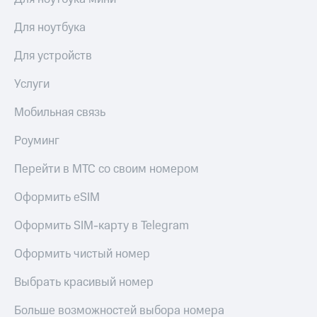
КИОН
и не
Строки
только
Для ноутбука
Live
Безопасность
Для устройств
Гудок
Финансы
Услуги
Мой
Детям
Мобильная связь
МТС
и родителям
Роуминг
Все
Здоровье
приложения
и фитнес
Перейти в МТС со своим номером
Инвестиции
Приложения
Оформить eSIM
от МТС
Получайте
доход
Оформить SIM-карту в Telegram
Акции
онлайн
Оформить чистый номер
Приложения
Страхование
КИОН
Выбрать красивый номер
Покупка
КИОН
полисов
Музыка
Больше возможностей выбора номера
онлайн