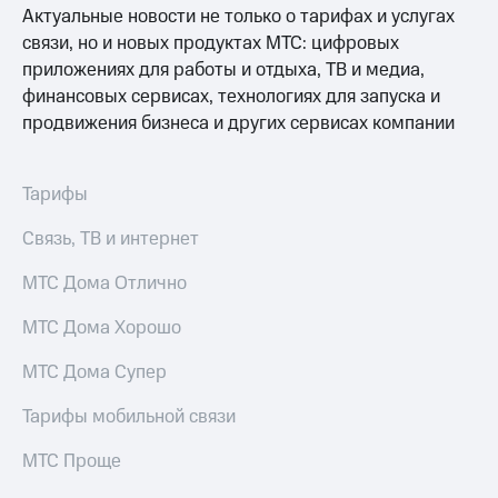
для дома
Актуальные новости не только о тарифах и услугах
связи, но и новых продуктах МТС: цифровых
Услуги
149 ₽/
приложениях для работы и отдыха, ТВ и медиа,
мес
Акции
финансовых сервисах, технологиях для запуска и
МТС
продвижения бизнеса и других сервисах компании
Домашний
Premium
интернет
Подписка
Тарифы
Домашнее
на гигабайты
ТВ
интернета,
Связь, ТВ и интернет
фильмы,
Спутниковое
музыка
ТВ
МТС Дома Отлично
и многое
другое
Перейти
МТС Дома Хорошо
в МТС
Семейная
со своим
группа
МТС Дома Супер
номером
Скидка
Тарифы мобильной связи
Поддержка
на тарифы,
общие
МТС Проще
висы и подписки
подписки
МТС
и услуги,