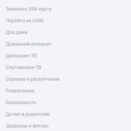
КИОН
Заменить SIM-карту
Скидка 30%
Строки
на связь
Перейти на eSIM
Live
С картой
МТС
Для дома
Гудок
Деньги
Домашний интернет
Мой
МТС
МТС
Накопления
Домашнее ТВ
Все
Откладывайте
Спутниковое ТВ
приложения
деньги
Финансы
и получайте
Сервисы и развлечения
Инвестиции
доход 15%
Развлечения
Получайте
Акции
доход
Условия
Безопасность
онлайн
пополнения
Страхование
Скидка
Детям и родителям
30%
Покупка
Здоровье и фитнес
на связь
полисов