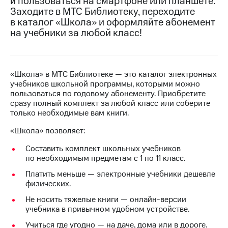
и пользоваться на смартфоне или планшете.
на связь
Заходите в МТС Библиотеку, переходите
в каталог «Школа» и оформляйте абонемент
Роуминг
Тарифы
на учебники за любой класс!
RED,
Семейная
РИИЛ
группа
и МТС
Супер
«Школа» в МТС Библиотеке — это каталог электронных
Заказать
дешевле
учебников школьной программы, которыми можно
SIM-
при
пользоваться по годовому абонементу. Приобретите
карту
оплате
сразу полный комплект за любой класс или соберите
с карты
только необходимые вам книги.
Оформить
МТС
eSIM
Деньги
«Школа» позволяет:
SIM-
Выберите
Составить комплект школьных учебников
карта
и подключите
по необходимым предметам с 1 по 11 класс.
для
ТВ
иностранцев
с выгодным
Платить меньше — электронные учебники дешевле
тарифом
физических.
Оформить
Не носить тяжелые книги — онлайн-версии
чистый
учебника в привычном удобном устройстве.
Тарифы
номер
Учиться где угодно — на даче, дома или в дороге.