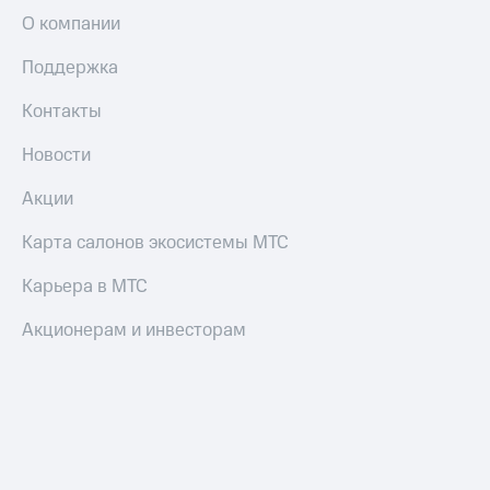
коду
за границей
О компании
тернет-магазин
Поддержка
Смартфоны
Контакты
Наушники
и
Новости
колонки
Акции
Умные
часы
Карта салонов экосистемы МТС
и
трекеры
Карьера в МТС
Умный
Акционерам и инвесторам
дом
Планшеты
Акции
и
скидки