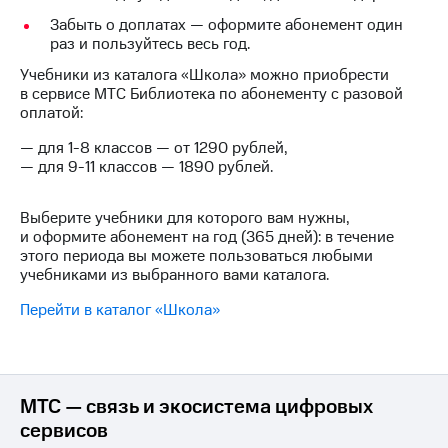
Интернет,
Выбрать
ТВ и телефон
красивый
Забыть о доплатах — оформите абонемент один
для дома
номер
раз и пользуйтесь весь год.
Учебники из каталога «Школа» можно приобрести
Заменить
в сервисе МТС Библиотека по абонементу с разовой
Услуги
SIM-
оплатой:
карту
Личный
— для 1-8 классов — от 1290 рублей,
кабинет
Перейти
— для 9-11 классов — 1890 рублей.
интернета
на
и
eSIM
ТВ
Выберите учебники для которого вам нужны,
Личный
Для дома
и оформите абонемент на год (365 дней): в течение
кабинет
Выберите
этого периода вы можете пользоваться любыми
спутникового
и подключите
учебниками из выбранного вами каталога.
ТВ
ТВ
Скачать
с выгодным
Перейти в каталог «Школа»
приложение
тарифом
Мой
МТС
Акции
Тарифы
Интернет,
МТС — связь и экосистема цифровых
ТВ и телефон
сервисов
Видеонаблюдение
для дома