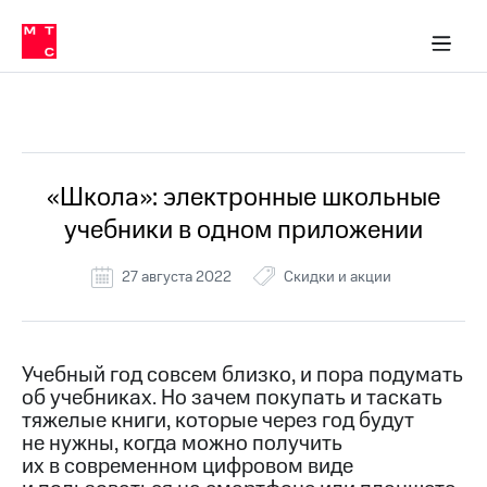
Перенести
ка 30% на связь
обильная связь
Сервисы и подписки
Интернет-магазин
Для дома
Скидка 30% на связь
Личные кабинеты
Финансы
Приложения
номер
ичные кабинеты
в МТС
Мобильная
связь
Все Новости
Тарифы
Интернет
и
ТВ
Услуги
«Школа»: электронные школьные
Спутниковое
учебники в одном приложении
ТВ
Роуминг
МТС
27 августа 2022
Скидки и акции
Деньги
Личный
кабинет
Мобильная связь
Скачать
Перенести
Учебный год совсем близко, и пора подумать
приложение
номер
об учебниках. Но зачем покупать и таскать
Мой
в МТС
МТС
тяжелые книги, которые через год будут
Акции
не нужны, когда можно получить
Тарифы
их в современном цифровом виде
Скидка 30%
Услуги