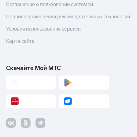
Соглашение о пользовании системой
Настройки
автоплатежа
Правила применения рекомендательных технологий
Пополнить
Условия использования сервиса
номер
другого
Карта сайта
оператора
Оплата
интернета
Скачайте Мой МТС
и
ТВ
Переводы
с
телефона
на карту
МТС Pay
Оплата
по QR-