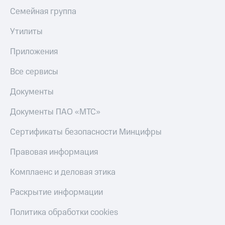
онлайн
Семейная группа
Тарифы
RED,
Скидка 30%
РИИЛ
Утилиты
на связь
и МТС Супер
дешевле
Приложения
С картой
при оплате
МТС
с карты
Все сервисы
Деньги
МТС Деньги
МТС
Документы
Обзоры
Накопления
товаров
Документы ПАО «МТС»
Откладывайте
Скидки
деньги
Сертификаты безопасности Минцифры
до 40%
и получайте
доход 15%
на смартфоны
Правовая информация
Платежи
при
Комплаенс и деловая этика
и
покупке
переводы
со связью
Раскрытие информации
МТС
Пополнить
Политика обработки cookies
номер
МТС