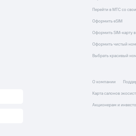
Перейти в МТС со св
Оформить eSIM
Оформить SIM-карту в
Оформить чистый но
Выбрать красивый но
О компании
Подде
Карта салонов экоси
Акционерам и инвест