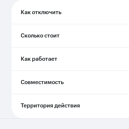
ле при оплате с карты МТС Деньги
Как отключить
Сколько стоит
Как работает
Совместимость
Территория действия