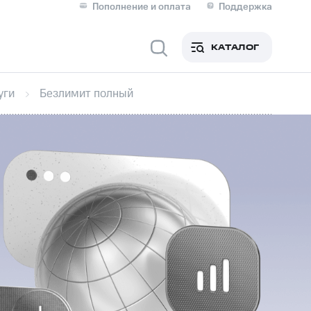
Пополнение и оплата
Поддержка
Скидка 30% на связь
Личные кабинеты
КАТАЛОГ
Мобильная связь
уги
Безлимит полный
IM-карта для иностранцев
M
Для дома
оим номером
Поддержка
Сервисы и подписки
ой МТС
фитнес
Приложения от МТС