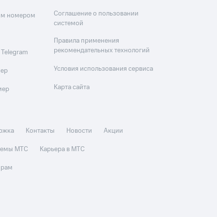
Соглашение о пользовании
оим номером
системой
Правила применения
рекомендательных технологий
 Telegram
Условия использования сервиса
мер
Карта сайта
мер
ржка
Контакты
Новости
Акции
стемы МТС
Карьера в МТС
орам