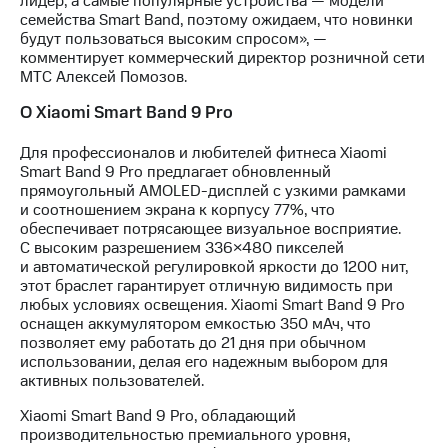
лидер, а самые популярные устройства — модели
Раскрытие
семейства Smart Band, поэтому ожидаем, что новинки
информации
будут пользоваться высоким спросом», —
Информация
комментирует коммерческий директор розничной сети
акционерам
МТС Алексей Помозов.
Документы
ПАО
О Xiaomi Smart Band 9 Prо
"МТС"
Собрания
Для профессионалов и любителей фитнеса Xiaomi
акционеров
Smart Band 9 Pro предлагает обновленный
Личный
прямоугольный AMOLED-дисплей с узкими рамками
кабинет
и соотношением экрана к корпусу 77%, что
акционера
обеспечивает потрясающее визуальное восприятие.
Акционерный
С высоким разрешением 336×480 пикселей
капитал
и автоматической регулировкой яркости до 1200 нит,
Контроль
этот браслет гарантирует отличную видимость при
и
любых условиях освещения. Xiaomi Smart Band 9 Pro
аудит
оснащен аккумулятором емкостью 350 мАч, что
Рынок
позволяет ему работать до 21 дня при обычном
акций
использовании, делая его надежным выбором для
активных пользователей.
Описание
Программа
Xiaomi Smart Band 9 Pro, обладающий
приобретения
производительностью премиального уровня,
Порядок