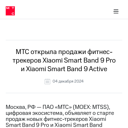
О
сторам и акционерам
Комплаенс и деловая этика
Устойчивое развитие
Медиа-центр
О МТС
О МТС
На главную
компании
О
компании
Стратегия
Стратегия
Все Новости
Карьера
в МТС
Карьера
в МТС
Пресс-
МТС открыла продажи фитнес-
релизы
История
трекеров Xiaomi Smart Band 9 Pro
компании
МТС
и Xiaomi Smart Band 9 Active
о технологиях
Руководство
региона
04 декабря 2024
Правовая
информация
Контакты
Москва, РФ — ПАО «МТС» (MOEX: MTSS),
цифровая экосистема, объявляет о старте
Медиа-центр
продаж новых фитнес-трекеров Xiaomi
Пресс-
Smart Band 9 Pro и Xiaomi Smart Band
релизы