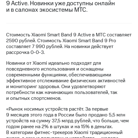
9 Active. Новинки уже доступны онлайн
и в салонах экосистемы МТС.
МТС
о технологиях
Достижения
Стоимость Xiaomi Smart Band 9 Active в МТС составляет
Интервью
2590 рублей. Стоимость Xiaomi Smart Band 9 Pro
составляет 7 990 рублей. На новинки действует
Финансовая
рассрочка 0-0-3.
отчетность
Новинки от Xiaomi идеально подходят для
Контакты
повседневного использования и оснащены
современными функциями, обеспечивающими
Новости
эффективное отслеживание физических активностей
в
и мониторинг здоровья. Они удовлетворяют
регионе
потребности как начинающих пользователей, так
и опытных спортсменов.
м и акционерам
«Рынок носимых устройств растёт. За первые
Корпоративное
9 месяцев этого года в России было продано 5,5 млн
управление
устройств на сумму 37,5 млрд рублей, что больше, чем
годом ранее на 2% в штуках и на 15% в деньгах.
Корпоративный
В категории фитнес-трекеров Xiaomi традиционный
секретарь