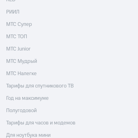
РИИЛ
МТС Супер
МТС ТОП
МТС Junior
МТС Мудрый
МТС Налегке
Тарифы для спутникового ТВ
Год на максимуме
Полугодовой
Тарифы для часов и модемов
Для ноутбука мини