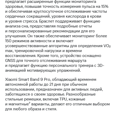
предлагает расширенные функции мониторинга
выкупа
здоровья, повышая точность измерения пульса на 15%
акций
и обеспечивая круглосуточное отслеживание частоты
Дивиденды
сердечных сокращений, уровня кислорода в крови
Рынок
и уровня стресса. Браслет поддерживает функцию
облигаций
анализа сна, предоставляя подробные отчеты
и персонализированные рекомендации для его
Описание
улучшения. Он также обеспечивает мониторинг более
Еврооблигации-2023
150 режимов активности и включает
Уведомление
усовершенствованные алгоритмы для определения VO₂
о
max, тренировочной нагрузки и времени
погашении
восстановления. Кроме того, устройство оснащено
именных
GNSS для точного отслеживания маршрута
облигаций
и предлагает функцию персонального тренера с 3D-
Другое
анимацией мотивирующих упражнений.
Регистратор
Xiaomi Smart Band 9 Pro, обладающий временем
Реквизиты
автономной работы до 21 дня при обычном
Контакты
использовании, предназначен для активных людей,
йчивое развитие
заботящихся о своем здоровье. Разнообразные
и деловая этика
стильные ремешки, включая TPU, кожаные
На главную
и магнитные⁷ варианты, делают его отличным выбором
для любого образа и стиля.