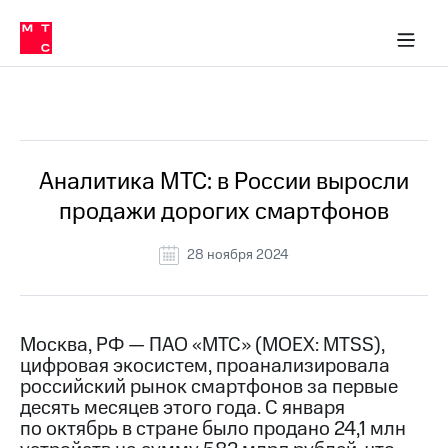
О
сторам и акционерам
Комплаенс и деловая этика
Устойчивое развитие
Медиа-центр
О МТС
О МТС
На главную
компании
О
компании
Стратегия
Стратегия
Все Новости
Карьера
в МТС
Карьера
в МТС
Пресс-
Аналитика МТС: в России выросли
релизы
История
продажи дорогих смартфонов
компании
МТС
о технологиях
Руководство
28 ноября 2024
региона
Правовая
информация
Москва, РФ — ПАО «МТС» (MOEX: MTSS),
цифровая экосистем, проанализировала
Контакты
российский рынок смартфонов за первые
десять месяцев этого года. С января
Медиа-центр
Пресс-
по октябрь в стране было продано 24,1 млн
релизы