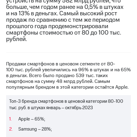
устройств на сумму 582 млрд рублей, что
больше, чем годом ранее на 0,5% в штуках
МТС
и на 13% в деньгах. Самый высокий рост
о технологиях
продаж по сравнению с тем же периодом
прошлого года продемонстрировали
Достижения
смартфоны стоимостью от 80 до 100 тыс.
рублей.
Интервью
Финансовая
отчетность
Продажи смартфонов в ценовом сегменте от 80-
Контакты
100 тыс. рублей увеличились на 96% в штуках и на 65%
в деньгах. Всего было продано 539 тыс. таких
Новости
смартфонов на сумму 48 млрд рублей. Самым
в
популярным брендом в этой категории остаётся Apple.
регионе
Топ-3 бренда смартфонов в ценовой категории 80-100
м и акционерам
тыс. руб. в штуках январь – октябрь 2023
Корпоративное
управление
Apple – 65%;
Корпоративный
Samsung – 28%;
секретарь