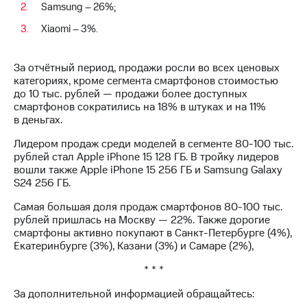
Samsung – 26%;
выкупа
акций
Xiaomi – 3%.
Дивиденды
Рынок
облигаций
За отчётный период, продажи росли во всех ценовых
категориях, кроме сегмента смартфонов стоимостью
Описание
до 10 тыс. рублей — продажи более доступных
Еврооблигации-2023
смартфонов сократились на 18% в штуках и на 11%
Уведомление
в деньгах.
о
погашении
Лидером продаж среди моделей в сегменте 80-100 тыс.
именных
рублей стал Apple iPhone 15 128 ГБ. В тройку лидеров
облигаций
вошли также Apple iPhone 15 256 ГБ и Samsung Galaxy
Другое
S24 256 ГБ.
Регистратор
Самая большая доля продаж смартфонов 80-100 тыс.
Реквизиты
рублей пришлась на Москву — 22%. Также дорогие
Контакты
смартфоны активно покупают в Санкт-Петербурге (4%),
йчивое развитие
Екатеринбурге (3%), Казани (3%) и Самаре (2%),
и деловая этика
* * *
На главную
За дополнительной информацией обращайтесь: