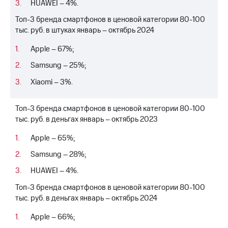
Раскрытие
HUAWEI – 4%.
информации
Топ-3 бренда смартфонов в ценовой категории 80-100
Информация
тыс. руб. в штуках январь – октябрь 2024
акционерам
Документы
Apple – 67%;
ПАО
"МТС"
Samsung – 25%;
Собрания
акционеров
Xiaomi – 3%.
Личный
кабинет
акционера
Топ-3 бренда смартфонов в ценовой категории 80-100
Акционерный
тыс. руб. в деньгах январь – октябрь 2023
капитал
Контроль
Apple – 65%;
и
Samsung – 28%;
аудит
Рынок
HUAWEI – 4%.
акций
Топ-3 бренда смартфонов в ценовой категории 80-100
Описание
тыс. руб. в деньгах январь – октябрь 2024
Программа
приобретения
Apple – 66%;
Порядок