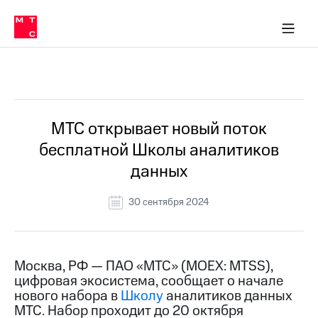
О
сторам и акционерам
Комплаенс и деловая этика
Устойчивое развитие
Медиа-центр
О МТС
О МТС
На главную
компании
О
компании
Стратегия
Стратегия
Все Новости
Карьера
в МТС
Карьера
в МТС
Пресс-
МТС открывает новый поток
релизы
История
бесплатной Школы аналитиков
компании
МТС
данных
о технологиях
Руководство
региона
30 сентября 2024
Правовая
информация
Контакты
Москва, РФ — ПАО «МТС» (MOEX: MTSS),
цифровая экосистема, сообщает о начале
Медиа-центр
нового набора в
Школу
аналитиков данных
Пресс-
МТС. Набор проходит до 20 октября
релизы