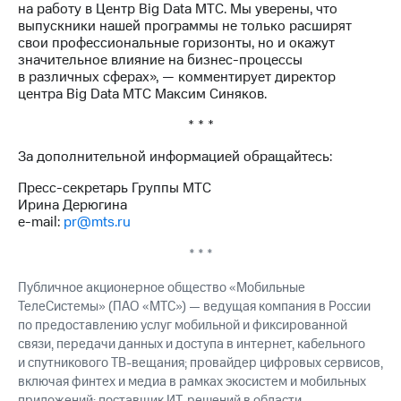
на работу в Центр Big Data МТС. Мы уверены, что
выкупа
выпускники нашей программы не только расширят
акций
свои профессиональные горизонты, но и окажут
Дивиденды
значительное влияние на бизнес-процессы
Рынок
в различных сферах», — комментирует директор
облигаций
центра Big Data МТС Максим Синяков.
Описание
* * *
Еврооблигации-2023
Уведомление
За дополнительной информацией обращайтесь:
о
погашении
Пресс-секретарь Группы МТС
именных
Ирина Дерюгина
облигаций
e-mail:
pr@mts.ru
Другое
* * *
Регистратор
Реквизиты
Публичное акционерное общество «Мобильные
Контакты
ТелеСистемы» (ПАО «МТС») — ведущая компания в России
йчивое развитие
по предоставлению услуг мобильной и фиксированной
и деловая этика
связи, передачи данных и доступа в интернет, кабельного
На главную
и спутникового ТВ-вещания; провайдер цифровых сервисов,
включая финтех и медиа в рамках экосистем и мобильных
приложений; поставщик ИТ-решений в области