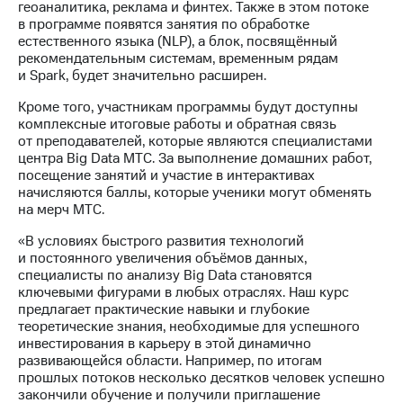
Раскрытие
геоаналитика, реклама и финтех. Также в этом потоке
информации
в программе появятся занятия по обработке
Информация
естественного языка (NLP), а блок, посвящённый
акционерам
рекомендательным системам, временным рядам
Документы
и Spark, будет значительно расширен.
ПАО
"МТС"
Кроме того, участникам программы будут доступны
Собрания
комплексные итоговые работы и обратная связь
акционеров
от преподавателей, которые являются специалистами
Личный
центра Big Data МТС. За выполнение домашних работ,
кабинет
посещение занятий и участие в интерактивах
акционера
начисляются баллы, которые ученики могут обменять
Акционерный
на мерч МТС.
капитал
«В условиях быстрого развития технологий
Контроль
и постоянного увеличения объёмов данных,
и
специалисты по анализу Big Data становятся
аудит
ключевыми фигурами в любых отраслях. Наш курс
Рынок
предлагает практические навыки и глубокие
акций
теоретические знания, необходимые для успешного
инвестирования в карьеру в этой динамично
Описание
развивающейся области. Например, по итогам
Программа
прошлых потоков несколько десятков человек успешно
приобретения
закончили обучение и получили приглашение
Порядок