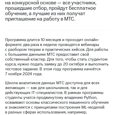
на конкурсной основе — все участники,
прошедшие отбор, пройдут бесплатное
МТС
обучение, а лучшие из них получат
о технологиях
приглашение на работу в МТС.
Достижения
Интервью
Программа длится 10 месяцев и проходит онлайн-
Финансовая
формате: два раза в неделю проводятся вебинары
отчетность
с разбором теории и практических кейсов. Для работы
с большими данными МТС предоставит свой
Контакты
собственный кластер. Для того, чтобы стать студентом
курса, нужно подать заявку до 20 октября и выполнить
Новости
тестовое задание. В этом году программа начнётся
в
7 ноября 2024 года.
регионе
Школа аналитиков данных МТС доступна для всех
м и акционерам
желающих — как для школьников, так и для
Корпоративное
действующих IT-специалистов. В рамках программы
управление
студенты учатся продвинутому владению Python,
осваивают основы классического машинного обучения
Корпоративный
и знакомятся с принципами построения ML-моделей
секретарь
в разных сферах использования, например,