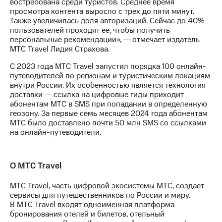
востребована среди туристов. Среднее время
выкупа
просмотра контента выросло с трех до пяти минут.
акций
Также увеличилась доля авторизаций. Сейчас до 40%
Дивиденды
пользователей проходят ее, чтобы получить
Рынок
персональные рекомендации», — отмечает издатель
облигаций
МТС Travel Лидия Страхова.
Описание
С 2023 года МТС Travel запустил порядка 100 онлайн-
Еврооблигации-2023
путеводителей по регионам и туристическим локациям
Уведомление
внутри России. Их особенностью является технология
о
доставки — ссылка на цифровые гиды приходит
погашении
абонентам МТС в SMS при попадании в определенную
именных
геозону. За первые семь месяцев 2024 года абонентам
облигаций
МТС было доставлено почти 50 млн SMS со ссылками
Другое
на онлайн-путеводители.
Регистратор
Реквизиты
О МТС Travel
Контакты
йчивое развитие
МТС Travel, часть цифровой экосистемы МТС, создает
и деловая этика
сервисы для путешественников по России и миру.
На главную
В МТС Travel входят одноименная платформа
бронирования отелей и билетов, отельный