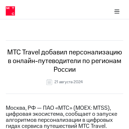
О
сторам и акционерам
Комплаенс и деловая этика
Устойчивое развитие
Медиа-центр
О МТС
О МТС
На главную
компании
О
компании
Стратегия
Стратегия
Все Новости
Карьера
в МТС
Карьера
в МТС
Пресс-
МТС Travel добавил персонализацию
релизы
История
в онлайн-путеводители по регионам
компании
МТС
России
о технологиях
Руководство
региона
21 августа 2024
Правовая
информация
Контакты
Москва, РФ — ПАО «МТС» (MOEX: MTSS),
цифровая экосистема, сообщает о запуске
Медиа-центр
алгоритмов персонализации в цифровых
Пресс-
гидах сервиса путешествий МТС Travel.
релизы