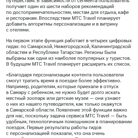
путешествия. В зависимости от сегмента пользователь
Раскрытие
получает один из шести наборов рекомендаций
информации
по достопримечательностям, местам для отдыха, кафе
Информация
и ресторанам. Впоследствии МТС Travel планирует
акционерам
добавить алгоритмы персонализации и в витрину
Документы
с отелями.
ПАО
"МТС"
На первом этапе функция работает в четырех цифровых
Собрания
гидах: по Самарской, Нижегородской, Калининградской
акционеров
областям и Республике Татарстан. Регионы были
Личный
выбраны как одни из наиболее популярных у туристов.
кабинет
В будущем МТС Travel планирует расширить их список.
акционера
Акционерный
«Благодаря персонализации контента пользователи
капитал
смогут тратить время в поездке более эффективно.
Контроль
Например, родителям, которые приехали в отпуск
и
в Самару с ребенком, не нужно будет долго искать
аудит
местный зоопарк или детские музеи — они узнают
Рынок
о них из нашего путеводителя, как только окажутся
акций
в Самарской области. Появление этой функции важно
для нас, поскольку задача сервиса МТС Travel — быть
Описание
удобным, технологичным помощником в планировании
Программа
поездок. Первые результаты работы гидов
приобретения
с персонализацией показали, что она очень
Порядок