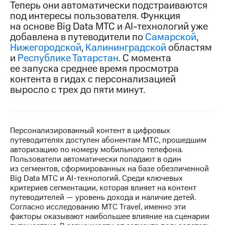
Теперь они автоматически подстраиваются
под интересы пользователя. Функция
МТС
на основе Big Data МТС и AI-технологий уже
о технологиях
добавлена в путеводители по
Самарской
,
Достижения
Нижегородской
,
Калининградской
областям
и
Республике Татарстан
. С момента
Интервью
ее запуска среднее время просмотра
контента в гидах с персонализацией
Финансовая
выросло с трех до пяти минут.
отчетность
Контакты
Персонализированный контент в цифровых
Новости
путеводителях доступен абонентам МТС, прошедшим
в
авторизацию по номеру мобильного телефона.
регионе
Пользователи автоматически попадают в один
из сегментов, сформированных на базе обезличенной
м и акционерам
Big Data МТС и AI-технологий. Среди ключевых
Корпоративное
критериев сегментации, которая влияет на контент
управление
путеводителей — уровень дохода и наличие детей.
Согласно исследованию МТС Travel, именно эти
Корпоративный
факторы оказывают наибольшее влияние на сценарии
секретарь