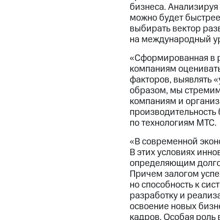
бизнеса. Анализируя
можно будет быстрее
выбирать вектор раз
на международный у
«Сформированная в р
компаниям оценивать
факторов, выявлять «
образом, мы стремим
компаниям и органи
производительность 
по технологиям МТС.
«В современной эконо
В этих условиях инн
определяющим долгос
Причем залогом успе
но способность к си
разработку и реализ
освоение новых бизн
кадров. Особая роль