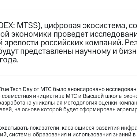
EX: MTSS), цифровая экосистема, с
ой экономики проведет исследован
 зрелости российских компаний. Ре
будут представлены научному и биз
года.
True Tech Day от МТС было анонсировано исследова
 совместная инициатива МТС и Высшей школы эконо
разработана уникальная методология оценки компан
елей, на основе которой будет сформирован агреги
охватывать показатели, касающиеся развития инфра
ий, системы образования и использования знаний в