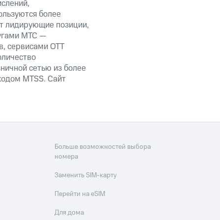
ислений,
ользуются более
ет лидирующие позиции,
угами МТС —
в, сервисами OTT
оличество
ничной сетью из более
кодом MTSS. Сайт
Больше возможностей выбора
номера
Заменить SIM-карту
Перейти на eSIM
Для дома