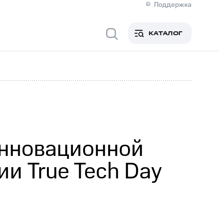
Поддержка
О МТС
я информация
Контакты
КАТАЛОГ
Медиа-центр
кты
Новости в регионе
Инвесторам и акционерам
ция акционерам
Документы
роль и аудит
Рынок акций
й
Описание
р
Реквизиты
Контакты
Устойчивое развитие
Комплаенс и деловая этика
На главную
инновационной
и True Tech Day