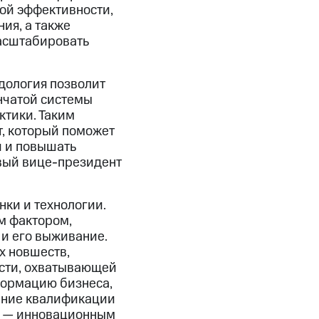
ной эффективности,
ия, а также
масштабировать
дология позволит
нчатой системы
ктики. Таким
, который поможет
 и повышать
вый вице-президент
нки и технологии.
м фактором,
и его выживание.
х новшеств,
ости, охватывающей
формацию бизнеса,
ение квалификации
м — инновационным