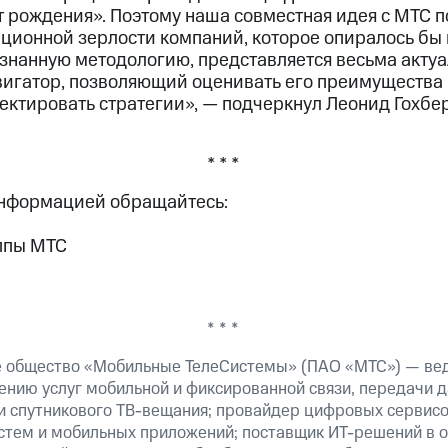
т рождения». Поэтому наша совместная идея с МТС п
ционной зерлости компаний, которое опиралось бы
нанную методологию, представляется весьма актуа
авигатор, позволяющий оценивать его преимущества
ектировать стратегии», — подчеркнул Леонид Гохбе
* * *
информацией обращайтесь:
ппы МТС
* * *
е общество «Мобильные ТелеСистемы» (ПАО «МТС») — ве
ению услуг мобильной и фиксированной связи, передачи д
 и спутникового ТВ-вещания; провайдер цифровых сервис
истем и мобильных приложений; поставщик ИТ-решений в 