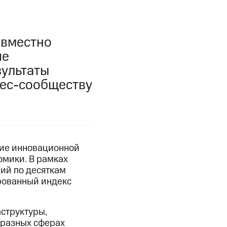
овместно
ие
зультаты
нес-сообществу
ние инновационной
мики. В рамках
ий по десяткам
рованный индекс
структуры,
 разных сферах