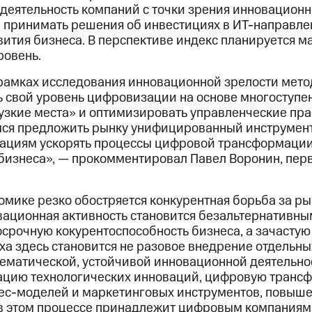
 деятельность компаний с точки зрения инновацион
 принимать решения об инвестициях в ИТ-направлен
вития бизнеса. В перспективе индекс планируется 
ровень.
амках исследования инновационной зрелости мето
 свой уровень цифровизации на основе многоступе
узкие места» и оптимизировать управленческие пра
ся предложить рынку унифицированный инструмент
зациям ускорять процессы цифровой трансформации
бизнеса», — прокомментировал Павел Воронин, пер
мике резко обостряется конкурентная борьба за ры
овационная активность становится безальтернативны
рочную кокурентоспособность бизнеса, а зачастую 
ха здесь становится не разовое внедрение отдельны
стематической, устойчивой инновационной деятельн
ацию технологических инноваций, цифровую транс
ес-моделей и маркетинговых инструментов, повыш
 в этом процессе принадлежит цифровым компания