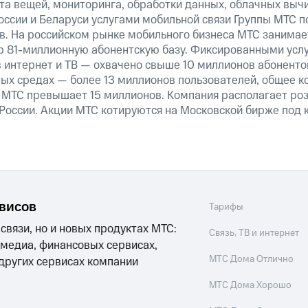
та вещей, мониторинга, обработки данных, облачных выч
оссии и Беларуси услугами мобильной связи Группы МТС п
в. На российском рынке мобильного бизнеса МТС занима
ую
81-миллионную
абонентскую базу. Фиксированными усл
 интернет и ТВ — охвачено свыше 10 миллионов абоненто
ных средах — более 13 миллионов пользователей, общее к
 МТС превышает 15 миллионов. Компания располагает роз
 России. Акции МТС котируются на Московской бирже под 
рвисов
Тарифы
 связи, но и новых продуктах МТС:
Связь, ТВ и интернет
 медиа, финансовых сервисах,
МТС Дома Отлично
 других сервисах компании
МТС Дома Хорошо