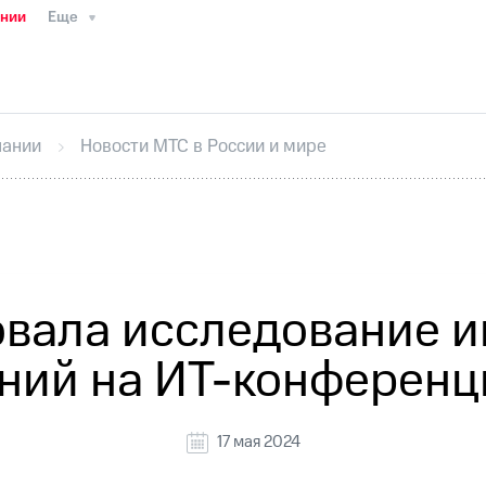
ании
Еще
ТС
Пресс-релизы
МТС о технологиях
ТС
История компании
Руководство региона
Правова
стижения
Интервью
Финансовая отчетность
Конта
пании
Новости МТС в России и мире
тивный секретарь
Раскрытие информации
Информа
ный кабинет акционера
Акционерный капитал
Конт
Порядок выкупа акций
Дивиденды
Рынок облигаци
 погашении именных облигаций
Другое
Регистрато
вала исследование 
ний на ИТ-конференци
17 мая 2024