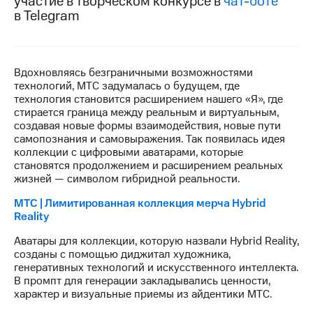
участие в творческом конкурсе в
чат-боте
в Telegram
МТС
о технологиях
Достижения
Вдохновляясь безграничными возможностями
технологий, МТС задумалась о будущем, где
Интервью
технология становится расширением нашего «Я», где
стирается граница между реальным и виртуальным,
Финансовая
создавая новые формы взаимодействия, новые пути
отчетность
самопознания и самовыражения. Так появилась идея
коллекции с цифровыми аватарами, которые
Контакты
становятся продолжением и расширением реальных
жизней — символом гибридной реальности.
Новости
в
МТС | Лимитированная коллекция мерча Hybrid
регионе
Reality
м и акционерам
Аватары для коллекции, которую назвали Hybrid Reality,
Корпоративное
созданы с помощью диджитал художника,
управление
генеративных технологий и искусственного интеллекта.
В промпт для генерации закладывались ценности,
Корпоративный
характер и визуальные приемы из айдентики МТС.
секретарь