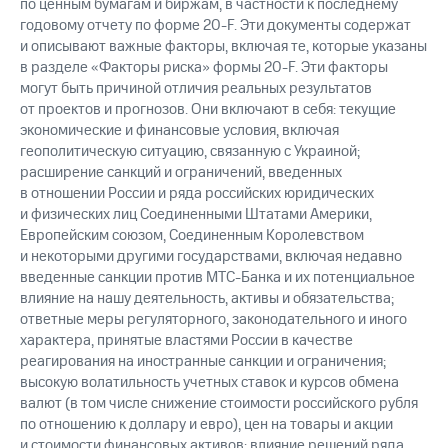
по ценным бумагам и биржам, в частности к последнему
годовому отчету по форме 20-F. Эти документы содержат
и описывают важные факторы, включая те, которые указаны
в разделе «Факторы риска» формы 20-F. Эти факторы
могут быть причиной отличия реальных результатов
от проектов и прогнозов. Они включают в себя: текущие
экономические и финансовые условия, включая
геополитическую ситуацию, связанную с Украиной;
расширение санкций и ограничений, введенных
в отношении России и ряда российских юридических
и физических лиц Соединенными Штатами Америки,
Европейским союзом, Соединенным Королевством
и некоторыми другими государствами, включая недавно
введенные санкции против МТС-Банка и их потенциальное
влияние на нашу деятельность, активы и обязательства;
ответные меры регуляторного, законодательного и иного
характера, принятые властями России в качестве
реагирования на иностранные санкции и ограничения;
высокую волатильность учетных ставок и курсов обмена
валют (в том числе снижение стоимости российского рубля
по отношению к доллару и евро), цен на товары и акции
и стоимости финансовых активов; влияние решений ряда