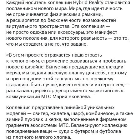
Раскрытие
Каждый носитель коллекции Hybrid Reality становится
информации
посланником нового мира. Мира, где идентичность
Информация
не ограничивается физическими рамками,
акционерам
а расширяется до бесконечности возможностей
Документы
виртуального пространства. Эта коллекция —
ПАО
не просто одежда или аксессуары, это манифест
"МТС"
нового поколения, для которого реальность — это то,
Собрания
что мы создаем, а не то, что задано.
акционеров
Личный
«В этом проекте отражается наша страсть
кабинет
к технологиям, стремление развиваться и пробовать
акционера
новое в дизайне. Выпустив предыдущие коллекции
Акционерный
мерча, мы задали высокую планку для себя, поэтому
капитал
и при создании этой капсулы мы по-прежнему
Контроль
старались быть лучше, качественнее и интереснее», —
и
рассказала директор департамента маркетинговых
аудит
коммуникаций МТС Мария Яковлева.
Рынок
Коллекция представлена линейкой уникальных
акций
моделей — свитер, жилетка, шарф, комбинезон, а также
зимний пуховик и кепка, выполненные в фирменном
Описание
градиенте экосистемы МТС. Балансируют коллекцию
Программа
повседневные вещи — худи с футером и футболка
приобретения
из плотного мягкого хлопка.
Порядок