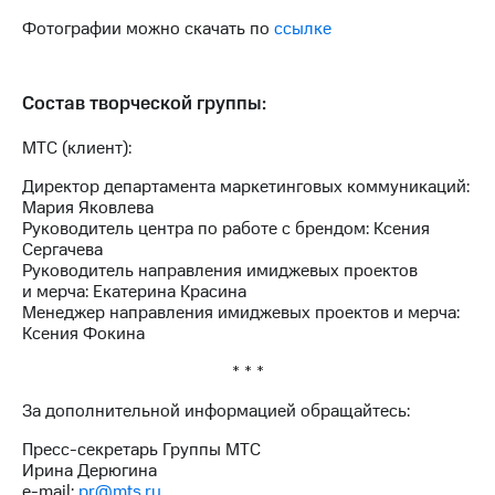
выкупа
Фотографии можно скачать по
ссылке
акций
Дивиденды
Рынок
облигаций
Состав творческой группы:
Описание
МТС (клиент):
Еврооблигации-2023
Уведомление
Директор департамента маркетинговых коммуникаций:
о
Мария Яковлева
погашении
Руководитель центра по работе с брендом: Ксения
именных
Сергачева
облигаций
Руководитель направления имиджевых проектов
Другое
и мерча: Екатерина Красина
Менеджер направления имиджевых проектов и мерча:
Регистратор
Ксения Фокина
Реквизиты
Контакты
* * *
йчивое развитие
За дополнительной информацией обращайтесь:
и деловая этика
На главную
Пресс-секретарь Группы МТС
Ирина Дерюгина
e-mail:
pr@mts.ru