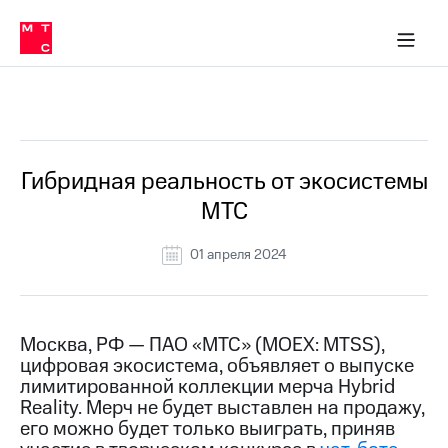
О
сторам и акционерам
Комплаенс и деловая этика
Устойчивое развитие
Медиа-центр
О МТС
О МТС
На главную
компании
О
компании
Стратегия
Стратегия
Все Новости
Карьера
в МТС
Карьера
в МТС
Пресс-
Гибридная реальность от экосистемы
релизы
История
МТС
компании
МТС
о технологиях
Руководство
01 апреля 2024
региона
Правовая
информация
Москва, РФ — ПАО «МТС» (MOEX: MTSS),
цифровая экосистема, объявляет о выпуске
Контакты
лимитированной коллекции мерча Hybrid
Reality. Мерч не будет выставлен на продажу,
Медиа-центр
Пресс-
его можно будет только выиграть, приняв
релизы