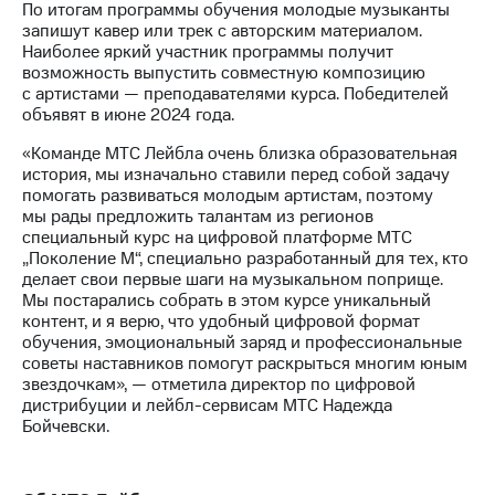
Раскрытие
По итогам программы обучения молодые музыканты
информации
запишут кавер или трек с авторским материалом.
Информация
Наиболее яркий участник программы получит
акционерам
возможность выпустить совместную композицию
Документы
с артистами — преподавателями курса. Победителей
ПАО
объявят в июне 2024 года.
"МТС"
Собрания
«Команде МТС Лейбла очень близка образовательная
акционеров
история, мы изначально ставили перед собой задачу
Личный
помогать развиваться молодым артистам, поэтому
кабинет
мы рады предложить талантам из регионов
акционера
специальный курс на цифровой платформе МТС
Акционерный
„Поколение М“, специально разработанный для тех, кто
капитал
делает свои первые шаги на музыкальном поприще.
Контроль
Мы постарались собрать в этом курсе уникальный
и
контент, и я верю, что удобный цифровой формат
аудит
обучения, эмоциональный заряд и профессиональные
Рынок
советы наставников помогут раскрыться многим юным
акций
звездочкам», — отметила директор по цифровой
дистрибуции и лейбл-сервисам МТС Надежда
Описание
Бойчевски.
Программа
приобретения
Порядок