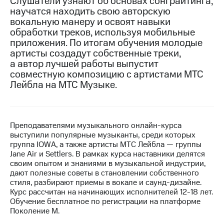
Слушатели узнают об основах сонграйтинга,
научатся находить свою авторскую
МТС
вокальную манеру и освоят навыки
о технологиях
обработки треков, используя мобильные
приложения. По итогам обучения молодые
Достижения
артисты создадут собственные треки,
а автор лучшей работы выпустит
Интервью
совместную композицию с артистами МТС
Финансовая
Лейбла на МТС Музыке.
отчетность
Контакты
Преподавателями музыкального онлайн-курса
Новости
выступили популярные музыканты, среди которых
в
группа IOWA, а также артисты МТС Лейбла — группы
регионе
Jane Air и Settlers. В рамках курса наставники делятся
своим опытом и знаниями в музыкальной индустрии,
м и акционерам
дают полезные советы в становлении собственного
Корпоративное
стиля, разбирают приемы в вокале и саунд-дизайне.
управление
Курс рассчитан на начинающих исполнителей 12-18 лет.
Обучение бесплатное по регистрации на платформе
Корпоративный
Поколение М.
секретарь