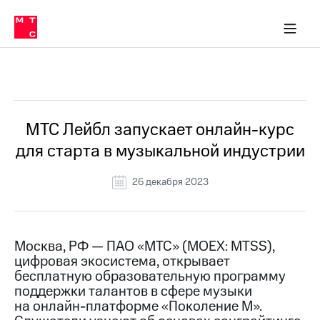
О
сторам и акционерам
Комплаенс и деловая этика
Устойчивое развитие
Медиа-центр
О МТС
О МТС
На главную
компании
О
компании
Стратегия
Стратегия
Все Новости
Карьера
в МТС
Карьера
в МТС
Пресс-
МТС Лейбл запускает онлайн-курс
релизы
История
для старта в музыкальной индустрии
компании
МТС
о технологиях
Руководство
26 декабря 2023
региона
Правовая
информация
Москва, РФ — ПАО «МТС» (MOEX: MTSS),
цифровая экосистема, открывает
Контакты
бесплатную образовательную программу
поддержки талантов в сфере музыки
Медиа-центр
Пресс-
на онлайн-платформе «Поколение М».
релизы