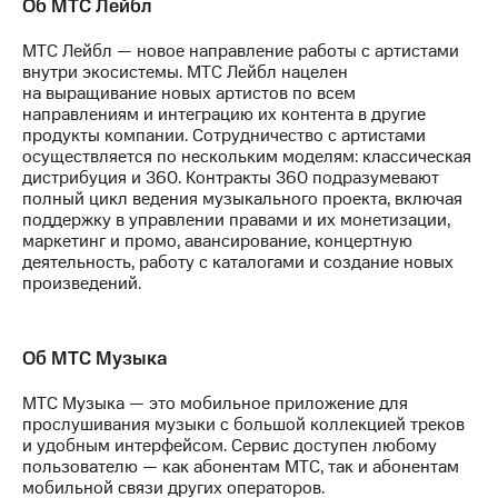
Об МТС Лейбл
выкупа
акций
МТС Лейбл — новое направление работы с артистами
Дивиденды
внутри экосистемы. МТС Лейбл нацелен
Рынок
на выращивание новых артистов по всем
облигаций
направлениям и интеграцию их контента в другие
продукты компании. Сотрудничество с артистами
Описание
осуществляется по нескольким моделям: классическая
Еврооблигации-2023
дистрибуция и 360. Контракты 360 подразумевают
Уведомление
полный цикл ведения музыкального проекта, включая
о
поддержку в управлении правами и их монетизации,
погашении
маркетинг и промо, авансирование, концертную
именных
деятельность, работу с каталогами и создание новых
облигаций
произведений.
Другое
Регистратор
Реквизиты
Об МТС Музыка
Контакты
йчивое развитие
МТС Музыка — это мобильное приложение для
и деловая этика
прослушивания музыки с большой коллекцией треков
На главную
и удобным интерфейсом. Сервис доступен любому
пользователю — как абонентам МТС, так и абонентам
мобильной связи других операторов.