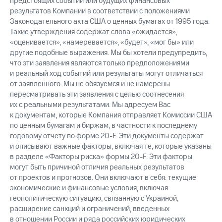
предстоящих событий или будущих финансовых
результатов Компании в соответствии с положениями
Законодательного акта США о ценных бумагах от 1995 года.
Такие утверждения содержат слова «ожидается»,
«оценивается», «намеревается», «будет», «мог бы» или
другие подобные выражения. Мы бы хотели предупредить,
что эти заявления являются только предположениями
и реальный ход событий или результаты могут отличаться
от заявленного. Мы не обязуемся и не намерены
пересматривать эти заявления с целью соотнесения
их с реальными результатами. Мы адресуем Вас
к документам, которые Компания отправляет Комиссии США
по ценным бумагам и биржам, в частности к последнему
годовому отчету по форме 20-F. Эти документы содержат
и описывают важные факторы, включая те, которые указаны
в разделе «Факторы риска» формы 20-F. Эти факторы
могут быть причиной отличия реальных результатов
от проектов и прогнозов. Они включают в себя: текущие
экономические и финансовые условия, включая
геополитическую ситуацию, связанную с Украиной;
расширение санкций и ограничений, введенных
в отношении России и ряда российских юридических