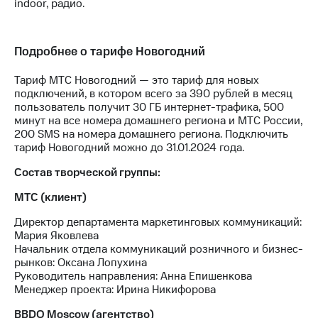
indoor, радио.
выкупа
акций
Дивиденды
Рынок
Подробнее о тарифе Новогодний
облигаций
Тариф МТС Новогодний — это тариф для новых
Описание
подключений, в котором всего за 390 рублей в месяц
Еврооблигации-2023
пользователь получит 30 ГБ интернет-трафика, 500
Уведомление
минут на все номера домашнего региона и МТС России,
о
200 SMS на номера домашнего региона. Подключить
погашении
тариф Новогодний можно до 31.01.2024 года.
именных
облигаций
Состав творческой группы:
Другое
МТС (клиент)
Регистратор
Директор департамента маркетинговых коммуникаций:
Реквизиты
Мария Яковлева
Контакты
Начальник отдела коммуникаций розничного и бизнес-
йчивое развитие
рынков: Оксана Лопухина
и деловая этика
Руководитель направления: Анна Епишенкова
На главную
Менеджер проекта: Ирина Никифорова
BBDO Moscow (агентство)