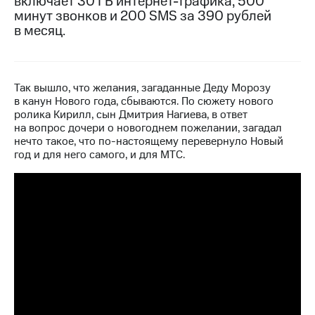
включает 30 ГБ интернет-трафика, 500
минут звонков и 200 SMS за 390 рублей
МТС
в месяц.
о технологиях
Достижения
Так вышло, что желания, загаданные Деду Морозу
Интервью
в канун Нового года, сбываются. По сюжету нового
ролика Кирилл, сын Дмитрия Нагиева, в ответ
Финансовая
на вопрос дочери о новогоднем пожелании, загадал
отчетность
нечто такое, что по-настоящему перевернуло Новый
год и для него самого, и для МТС.
Контакты
Новости
в
регионе
м и акционерам
Корпоративное
управление
Корпоративный
секретарь