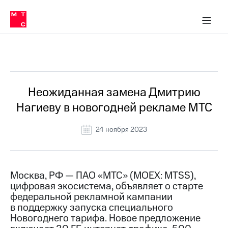
О
сторам и акционерам
Комплаенс и деловая этика
Устойчивое развитие
Медиа-центр
О МТС
О МТС
На главную
компании
О
компании
Стратегия
Стратегия
Все Новости
Карьера
в МТС
Карьера
в МТС
Пресс-
Неожиданная замена Дмитрию
релизы
История
Нагиеву в новогодней рекламе МТС
компании
МТС
о технологиях
Руководство
24 ноября 2023
региона
Правовая
информация
Москва, РФ — ПАО «МТС» (MOEX: MTSS),
цифровая экосистема, объявляет о старте
Контакты
федеральной рекламной кампании
в поддержку запуска специального
Медиа-центр
Пресс-
Новогоднего тарифа. Новое предложение
релизы