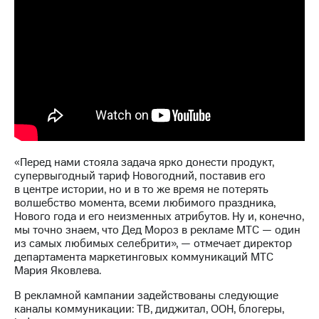
Раскрытие
информации
Информация
акционерам
Документы
ПАО
"МТС"
Собрания
акционеров
Личный
кабинет
акционера
«Перед нами стояла задача ярко донести продукт,
Акционерный
супервыгодный тариф Новогодний, поставив его
капитал
в центре истории, но и в то же время не потерять
Контроль
волшебство момента, всеми любимого праздника,
и
Нового года и его неизменных атрибутов. Ну и, конечно,
аудит
мы точно знаем, что Дед Мороз в рекламе МТС — один
Рынок
из самых любимых селебрити», — отмечает директор
акций
департамента маркетинговых коммуникаций МТС
Мария Яковлева.
Описание
Программа
В рекламной кампании задействованы следующие
приобретения
каналы коммуникации: ТВ, диджитал, ООН, блогеры,
Порядок