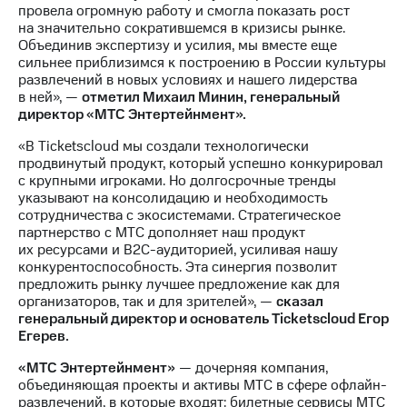
выкупа
провела огромную работу и смогла показать рост
акций
на значительно сократившемся в кризисы рынке.
Дивиденды
Объединив экспертизу и усилия, мы вместе еще
Рынок
сильнее приблизимся к построению в России культуры
облигаций
развлечений в новых условиях и нашего лидерства
в ней», —
отметил Михаил Минин, генеральный
Описание
директор «МТС Энтертейнмент».
Еврооблигации-2023
«В Ticketscloud мы создали технологически
Уведомление
продвинутый продукт, который успешно конкурировал
о
с крупными игроками. Но долгосрочные тренды
погашении
указывают на консолидацию и необходимость
именных
сотрудничества с экосистемами. Стратегическое
облигаций
партнерство с МТС дополняет наш продукт
Другое
их ресурсами и B2C-аудиторией, усиливая нашу
конкурентоспособность. Эта синергия позволит
Регистратор
предложить рынку лучшее предложение как для
Реквизиты
организаторов, так и для зрителей», —
сказал
Контакты
генеральный директор и основатель Ticketscloud Егор
йчивое развитие
Егерев.
и деловая этика
На главную
«МТС Энтертейнмент»
— дочерняя компания,
объединяющая проекты и активы МТС в сфере офлайн-
развлечений, в которые входят: билетные сервисы МТС