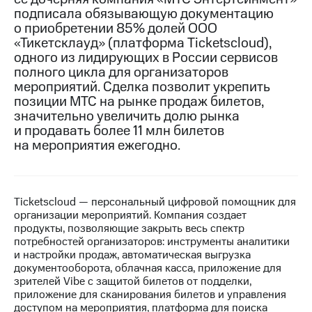
подписала обязывающую документацию
МТС
о приобретении 85% долей ООО
о технологиях
«Тикетсклауд» (платформа Ticketscloud),
одного из лидирующих в России сервисов
Достижения
полного цикла для организаторов
мероприятий. Сделка позволит укрепить
Интервью
позиции МТС на рынке продаж билетов,
значительно увеличить долю рынка
Финансовая
отчетность
и продавать более 11 млн билетов
на мероприятия ежегодно.
Контакты
Новости
в
Ticketscloud — персональный цифровой помощник для
регионе
организации мероприятий. Компания создает
продукты, позволяющие закрыть весь спектр
м и акционерам
потребностей организаторов: инструменты аналитики
Корпоративное
и настройки продаж, автоматическая выгрузка
управление
документооборота, облачная касса, приложение для
зрителей Vibe с защитой билетов от подделки,
Корпоративный
приложение для сканирования билетов и управления
секретарь
доступом на мероприятия, платформа для поиска