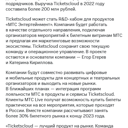
Раскрытие
подрядчиков. Выручка Ticketscloud в 2022 году
информации
составила более 200 млн рублей.
Информация
акционерам
Ticketscloud может стать R&D-хабом для продуктов
Документы
«МТС Энтертейнмент». Компания будет работать
ПАО
в качестве отдельного направления, подключая
"МТС"
организаторов мероприятий к билетным витринам МТС
Собрания
и предлагая им маркетинговые возможности
акционеров
экосистемы. Ticketscloud сохранит свою текущую
Личный
команду и операционное управление. В проекте
кабинет
остаются и основатели компании — Егор Егерев
акционера
и Катерина Кириллова.
Акционерный
капитал
Компании будут совместно развивать цифровые
Контроль
и мобильные продукты для концертных и театральных
и
организаторов и выходить на новые рынки.
аудит
В ближайших планах — интеграция программ
Рынок
лояльности МТС в продукты и сервисы Ticketscloud.
акций
Клиенты МТС Live получат возможность купить билеты
практически на все мероприятия, которые проходят
Описание
в России. Вместе компании рассчитывают занять
Программа
более 30% билетного рынка к концу 2023 года.
приобретения
Порядок
«Ticketscloud — лучший продукт на рынке. Команда