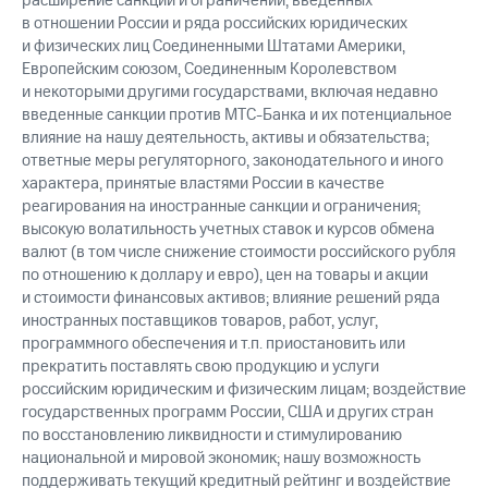
расширение санкций и ограничений, введенных
в отношении России и ряда российских юридических
и физических лиц Соединенными Штатами Америки,
Европейским союзом, Соединенным Королевством
и некоторыми другими государствами, включая недавно
введенные санкции против МТС-Банка и их потенциальное
влияние на нашу деятельность, активы и обязательства;
ответные меры регуляторного, законодательного и иного
характера, принятые властями России в качестве
реагирования на иностранные санкции и ограничения;
высокую волатильность учетных ставок и курсов обмена
валют (в том числе снижение стоимости российского рубля
по отношению к доллару и евро), цен на товары и акции
и стоимости финансовых активов; влияние решений ряда
иностранных поставщиков товаров, работ, услуг,
программного обеспечения и т.п. приостановить или
прекратить поставлять свою продукцию и услуги
российским юридическим и физическим лицам; воздействие
государственных программ России, США и других стран
по восстановлению ликвидности и стимулированию
национальной и мировой экономик; нашу возможность
поддерживать текущий кредитный рейтинг и воздействие