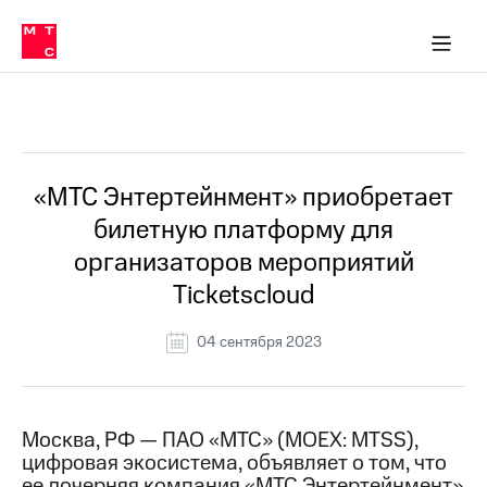
О
сторам и акционерам
Комплаенс и деловая этика
Устойчивое развитие
Медиа-центр
О МТС
О МТС
На главную
компании
О
компании
Стратегия
Стратегия
Все Новости
Карьера
в МТС
Карьера
в МТС
Пресс-
«МТС Энтертейнмент» приобретает
релизы
История
билетную платформу для
компании
МТС
организаторов мероприятий
о технологиях
Руководство
Ticketscloud
региона
Правовая
04 сентября 2023
информация
Контакты
Москва, РФ — ПАО «МТС» (MOEX: MTSS),
Медиа-центр
цифровая экосистема, объявляет о том, что
Пресс-
релизы
ее дочерняя компания «МТС Энтертейнмент»