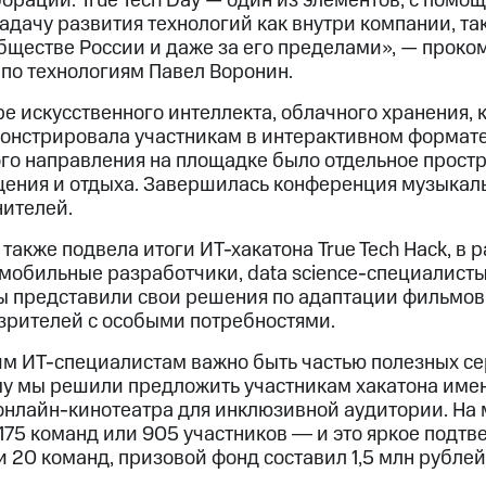
орации. True Tech Day — один из элементов, с помо
дачу развития технологий как внутри компании, так
бществе России и даже за его пределами», — прок
по технологиям Павел Воронин.
е искусственного интеллекта, облачного хранения,
онстрировала участникам в интерактивном формат
ого направления на площадке было отдельное прост
ения и отдыха. Завершилась конференция музыкал
нителей.
акже подвела итоги ИТ-хакатона True Tech Hack, в 
и мобильные разработчики, data science-специалист
 представили свои решения по адаптации фильмов 
 зрителей с особыми потребностями.
им ИТ-специалистам важно быть частью полезных се
ому мы решили предложить участникам хакатона име
онлайн-кинотеатра для инклюзивной аудитории. На
175 команд или 905 участников ― и это яркое подт
и 20 команд, призовой фонд составил 1,5 млн рублей