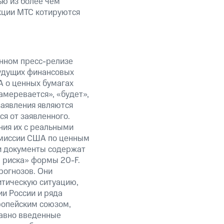
ью из более чем
кции МТС котируются
анном пресс-релизе
будущих финансовых
А о ценных бумагах
амеревается», «будет»,
заявления являются
я от заявленного.
ния их с реальными
омиссии США по ценным
ти документы содержат
 риска» формы 20-F.
рогнозов. Они
итическую ситуацию,
и России и ряда
ропейским союзом,
авно введенные