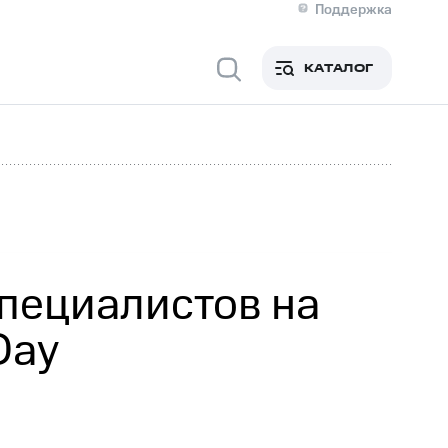
Поддержка
О МТС
я информация
Контакты
КАТАЛОГ
Медиа-центр
кты
Новости в регионе
Инвесторам и акционерам
ция акционерам
Документы
роль и аудит
Рынок акций
й
Описание
р
Реквизиты
Контакты
Устойчивое развитие
Комплаенс и деловая этика
На главную
пециалистов на
Day