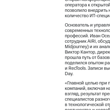
оператора к открытой
позволило внедрить н
количество ИТ-специ
Основатель и управл
современных технолог
профессий. Иван Осе
сотрудник AIRI, обсу
Midjourney) и их ана
Виктор Кантор, дирек
прошла путь от базо
поделился опытом ра
и RecTools. Записи в
Day.
«Главной целью при 
компаний, включая н
взгляд, результат п
специалистов разног
в технологической от