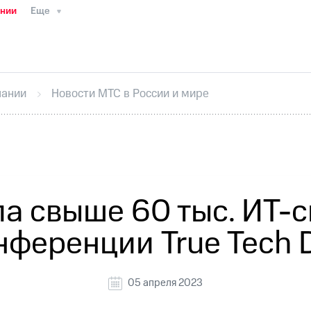
ании
Еще
ТС
Пресс-релизы
МТС о технологиях
ТС
История компании
Руководство региона
Правова
стижения
Интервью
Финансовая отчетность
Конта
пании
Новости МТС в России и мире
тивный секретарь
Раскрытие информации
Информа
ный кабинет акционера
Акционерный капитал
Конт
Порядок выкупа акций
Дивиденды
Рынок облигаци
 погашении именных облигаций
Другое
Регистрато
а свыше 60 тыс. ИТ-с
нференции True Tech 
05 апреля 2023