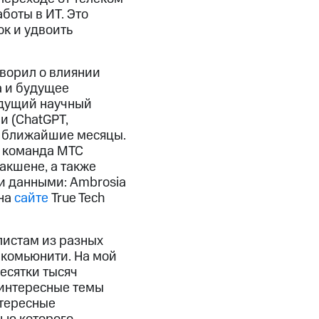
боты в ИТ. Это
ок и удвоить
ворил о влиянии
а и будущее
едущий научный
и (ChatGPT,
 в ближайшие месяцы.
да команда МТС
акшене, а также
и данными: Ambrosia
 на
сайте
True Tech
листам из разных
-комьюнити. На мой
есятки тысяч
 интересные темы
нтересные