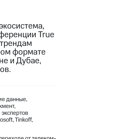
экосистема,
ференции True
 трендам
ном формате
не и Дубае,
ов.
ие данные,
жмент,
 экспертов
oft, Tinkoff,
переходе от телеком-