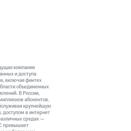
дущая компания
анных и доступа
ов, включая финтех
области объединенных
слений. В России,
миллионов абонентов.
обслуживая крупнейшую
 доступом в интернет
 различных средах —
ТС превышает