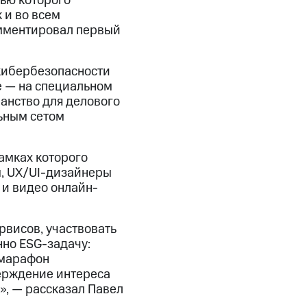
щью которого
 и во всем
омментировал первый
 кибербезопасности
е — на специальном
ранство для делового
ьным сетом
рамках которого
ы, UX/UI-дизайнеры
и видео онлайн-
рвисов, участвовать
нно ESG-задачу:
 марафон
верждение интереса
», — рассказал Павел