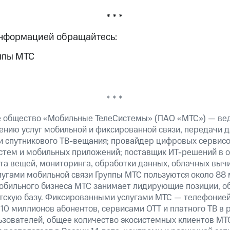
* * *
информацией обращайтесь:
ппы МТС
* * *
е общество «Мобильные ТелеСистемы» (ПАО «МТС») — ве
ению услуг мобильной и фиксированной связи, передачи д
 и спутникового ТВ-вещания; провайдер цифровых сервис
истем и мобильных приложений; поставщик ИТ-решений в 
а вещей, мониторинга, обработки данных, облачных вычи
лугами мобильной связи Группы МТС пользуются около 88 
обильного бизнеса МТС занимает лидирующие позиции, 
скую базу. Фиксированными услугами МТС — телефонией,
10 миллионов абонентов, сервисами OTT и платного ТВ в
льзователей, общее количество экосистемных клиентов М