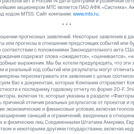
 располагает в России 14 дата-центрами и розничной сет
нейшим акционером МТС является ПАО АФК «Система». А
од кодом MTSS. Сайт компании:
www.mts.ru
.
* * *
ошении прогнозных заявлений. Некоторые заявления в д
ты или прогнозы в отношении предстоящих событий или 
в соответствии с положениями Законодательного акта СШ
верждения содержат слова «ожидается», «оценивается», «н
добные выражения. Мы бы хотели предупредить, что эти 
 и реальный ход событий или результаты могут отличатьс
амерены пересматривать эти заявления с целью соотнесе
суем Вас к документам, которые Компания отправляет К
стности к последнему годовому отчету по форме 20-F. Э
кторы, включая те, которые указаны в разделе «Факторы
 причиной отличия реальных результатов от проектов и п
щие экономические и финансовые условия, включая геопол
расширение санкций и ограничений, введенных в отношени
х и физических лиц Соединенными Штатами Америки, Ев
вом и некоторыми другими государствами, включая нед