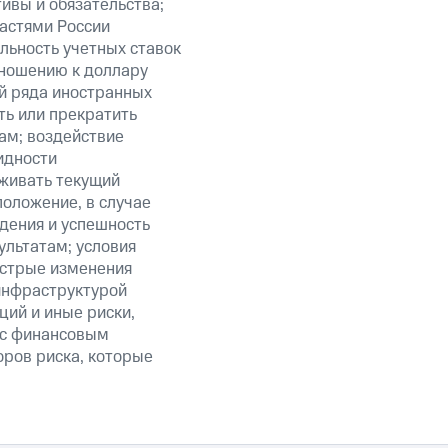
ивы и обязательства;
ластями России
льность учетных ставок
тношению к доллару
ий ряда иностранных
ть или прекратить
ам; воздействие
идности
живать текущий
положение, в случае
дения и успешность
льтатам; условия
ыстрые изменения
 инфраструктурой
ий и иные риски,
й с финансовым
оров риска, которые