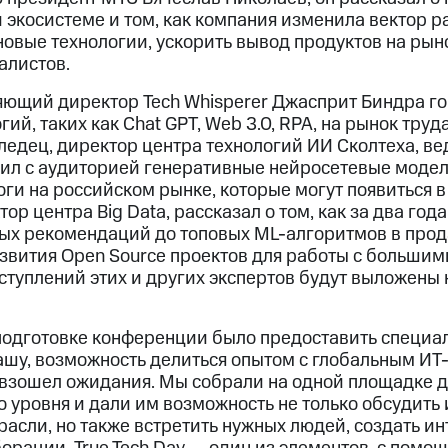
 экосистеме и том, как компания изменила вектор ра
овые технологии, ускорить вывод продуктов на рын
алистов.
яющий директор Tech Whisperer Джасприт Биндра го
ий, таких как Chat GPT, Web 3.0, RPA, на рынок труд
ледец, директор центра технологий ИИ Сколтеха, в
дил с аудиторией генеративные нейросетевые модел
логи на российском рынке, которые могут появиться
тор центра Big Data, рассказал о том, как за два го
вых рекомендаций до топовых ML-алгоритмов в прод
звития Open Source проектов для работы с большим
ыступлений этих и других экспертов будут выложены
подготовке конференции было предоставить специа
ашу, возможность делиться опытом с глобальным ИТ
ревзошел ожидания. Мы собрали на одной площадке д
о уровня и дали им возможность не только обсудить
расли, но также встретить нужных людей, создать и