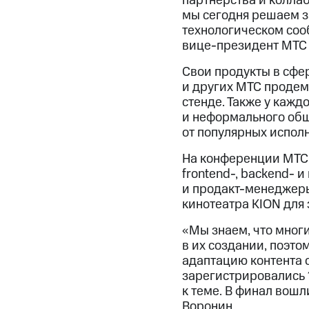
партнерства и коллаб
мы сегодня решаем за
технологическом соо
вице-президент МТС 
Свои продукты в сфер
и других МТС продем
стенде. Также у кажд
и неформального общ
от популярных испол
На конференции МТС т
frontend-, backend- 
и продакт-менеджеры
кинотеатра KION для
«Мы знаем, что мног
в их создании, поэт
адаптацию контента 
зарегистрировались 
к теме. В финал вошл
Воронин.