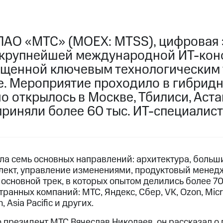
ПАО «МТС» (MOEX: MTSS), цифровая 
 крупнейшей международной ИТ-кон
вященной ключевым технологическим
ре. Мероприятие проходило в гибрид
 открылось в Москве, Тбилиси, Аста
приняли более 60 тыс. ИТ-специалист
а семь основных направлений: архитектура, больш
лект, управление изменениями, продуктовый менед
основной трек, в которых опытом делились более 70
ранных компаний: МТС, Яндекс, Сбер, VK, Ozon, Micros
 Asia Pacific и других.
президент МТС Вячеслав Николаев, он рассказал о 