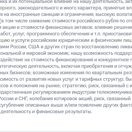
ка и их потенциальное влияние на нашу деятельность, акт
рного, законодательного и иного характера, принятые в
я на иностранные санкции и ограничения; высокую волати
(в том числе снижение стоимости российского рубля по о
 и акции и стоимости финансовых активов; влияние решен
абот, услуг, программного обеспечения и т.п. приостанови
кцию и услуги российским юридическим и физическим лиц
амм России, США и других стран по восстановлению ликв
ональной и мировой экономик; нашу возможность поддер
здействие на стоимость финансирования и конкурентное 
атегическую деятельность, включая приобретения и отчуж
ных бизнесов; возможные изменения по квартальным резу
симость от развития новых услуг и тарифных структур; б
сов и положения на рынке; стратегию; риск, связанный с
ударственным регулированием индустрии телекоммуникац
России и СНГ; колебания котировок акций; риск, связанны
сугубление описанных выше и/или появление других факт
 деятельность и финансовые результаты.