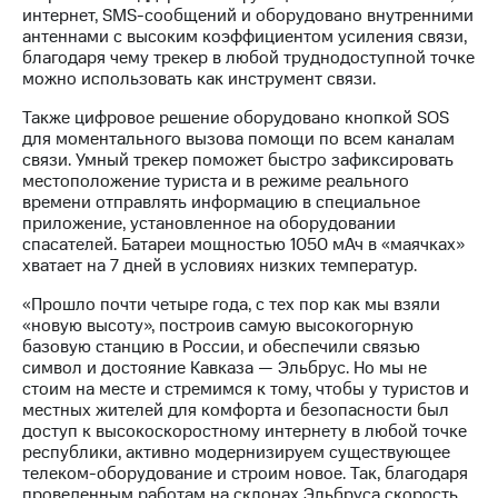
Раскрытие
интернет, SMS-сообщений и оборудовано внутренними
информации
антеннами с высоким коэффициентом усиления связи,
Информация
благодаря чему трекер в любой труднодоступной точке
акционерам
можно использовать как инструмент связи.
Документы
ПАО
Также цифровое решение оборудовано кнопкой SOS
"МТС"
для моментального вызова помощи по всем каналам
Собрания
связи. Умный трекер поможет быстро зафиксировать
акционеров
местоположение туриста и в режиме реального
Личный
времени отправлять информацию в специальное
кабинет
приложение, установленное на оборудовании
акционера
спасателей. Батареи мощностью 1050 мАч в «маячках»
Акционерный
хватает на 7 дней в условиях низких температур.
капитал
Контроль
«Прошло почти четыре года, с тех пор как мы взяли
и
«новую высоту», построив самую высокогорную
аудит
базовую станцию в России, и обеспечили связью
Рынок
символ и достояние Кавказа — Эльбрус. Но мы не
акций
стоим на месте и стремимся к тому, чтобы у туристов и
местных жителей для комфорта и безопасности был
Описание
доступ к высокоскоростному интернету в любой точке
Программа
республики, активно модернизируем существующее
приобретения
телеком-оборудование и строим новое. Так, благодаря
Порядок
проведенным работам на склонах Эльбруса скорость