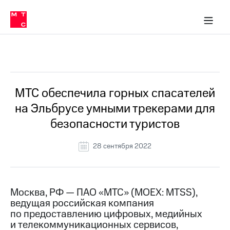
О
сторам и акционерам
Комплаенс и деловая этика
Устойчивое развитие
Медиа-центр
О МТС
О МТС
На главную
компании
О
компании
Стратегия
Стратегия
Все Новости
Карьера
в МТС
Карьера
в МТС
Пресс-
МТС обеспечила горных спасателей
релизы
История
на Эльбрусе умными трекерами для
компании
МТС
безопасности туристов
о технологиях
Руководство
региона
28 сентября 2022
Правовая
информация
Контакты
Москва, РФ — ПАО «МТС» (MOEX: MTSS),
ведущая российская компания
Медиа-центр
по предоставлению цифровых, медийных
Пресс-
и телекоммуникационных сервисов,
релизы