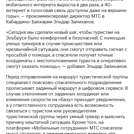
выкупа
мобильного интернета выросла в два раза, а 4G-
акций
интернет и голосовая связь доступны даже на вершине
Дивиденды
горы», — прокомментировал директор МТС в
Рынок
Кабардино-Балкарии Эльдар Залиханов.
облигаций
«Сегодня мы сделали новый шаг, чтобы туристам на
Описание
Эльбрусе было комфортней и безопасней. С помощью
Еврооблигации-2023
умных трекеров в случае происшествия или
Уведомление
чрезвычайной ситуации, они смогут отправить сигнал с
о
просьбой о помощи, а спасатели получат точные
погашении
координаты с местоположением туриста и оперативно
именных
смогут оказать помощь», — добавил Эльдар Залиханов.
облигаций
Перед отправлением на маршрут туристической группы
Другое
специалист поисково-спасательного подразделения
прописывает заданный маршрут в цифровом сервисе. В
Регистратор
случае отклонения от заданных координат или
Реквизиты
изменения скорости на «базу» приходит уведомление,
Контакты
а у ответственного сотрудника есть возможность
йчивое развитие
связаться с туристом или руководителем
и деловая этика
туристической группы через умный трекер и выяснить
На главную
причину нештатной ситуации. Кроме того, на
платформе «Мобильные сотрудники» МТС спасатели
могут отследить в режиме реального времени, где