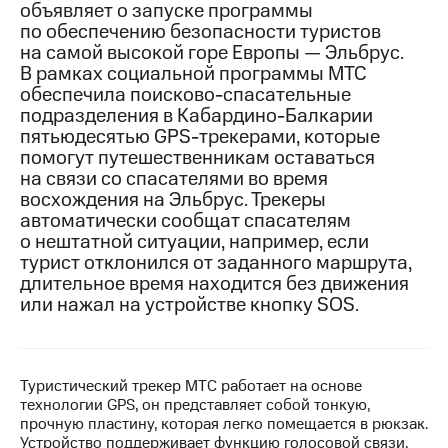
объявляет о запуске программы
по обеспечению безопасности туристов
МТС
на самой высокой горе Европы — Эльбрус.
о технологиях
В рамках социальной программы МТС
Достижения
обеспечила поисково-спасательные
подразделения в Кабардино-Балкарии
Интервью
пятьюдесятью GPS-трекерами, которые
помогут путешественникам оставаться
Финансовая
на связи cо спасателями во время
отчетность
восхождения на Эльбрус. Трекеры
автоматически сообщат спасателям
Контакты
о нештатной ситуации, например, если
турист отклонился от заданного маршрута,
Новости
в
длительное время находится без движения
регионе
или нажал на устройстве кнопку SOS.
м и акционерам
Корпоративное
управление
Туристический трекер МТС работает на основе
технологии GPS, он представляет собой тонкую,
Корпоративный
прочную пластину, которая легко помещается в рюкзак.
секретарь
Устройство поддерживает функцию голосовой связи,