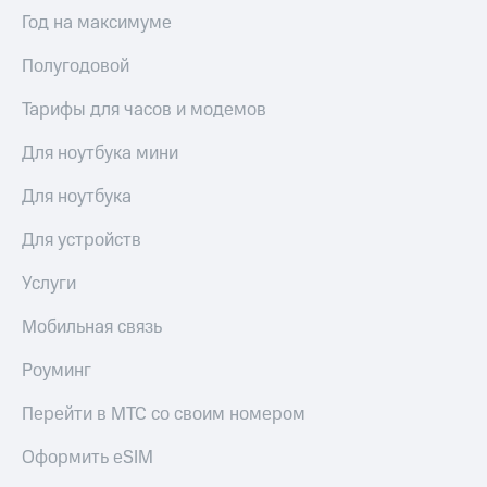
выкупа
Год на максимуме
акций
Дивиденды
Полугодовой
Рынок
облигаций
Тарифы для часов и модемов
Описание
Для ноутбука мини
Еврооблигации-2023
Уведомление
Для ноутбука
о
погашении
Для устройств
именных
облигаций
Другое
Услуги
Регистратор
Мобильная связь
Реквизиты
Контакты
Роуминг
йчивое развитие
и деловая этика
Перейти в МТС со своим номером
На главную
Оформить eSIM