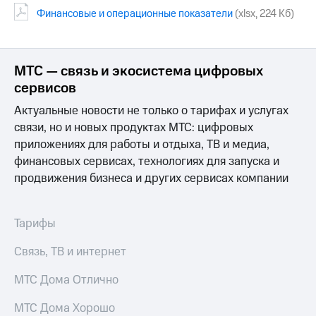
Финанcовые и операционные показатели
(xlsx, 224 Кб)
МТС
о технологиях
Достижения
МТС — связь и экосистема цифровых
сервисов
Интервью
Актуальные новости не только о тарифах и услугах
Финансовая
связи, но и новых продуктах МТС: цифровых
отчетность
приложениях для работы и отдыха, ТВ и медиа,
Контакты
финансовых сервисах, технологиях для запуска и
продвижения бизнеса и других сервисах компании
Новости
в
регионе
Тарифы
м и акционерам
Связь, ТВ и интернет
Корпоративное
управление
МТС Дома Отлично
Корпоративный
секретарь
МТС Дома Хорошо