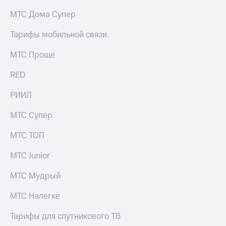
Раскрытие
информации
МТС Дома Супер
Информация
акционерам
Тарифы мобильной связи
Документы
ПАО
МТС Проще
"МТС"
Собрания
RED
акционеров
Личный
РИИЛ
кабинет
акционера
МТС Супер
Акционерный
капитал
МТС ТОП
Контроль
и
аудит
МТС Junior
Рынок
акций
МТС Мудрый
Описание
МТС Налегке
Программа
приобретения
Тарифы для спутникового ТВ
Порядок