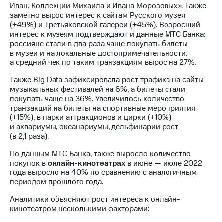
Раскрытие
Иван. Коллекции Михаила и Ивана Морозовых». Также
информации
заметно вырос интерес к сайтам Русского музея
Информация
(+49%) и Третьяковской галереи (+45%). Возросший
акционерам
интерес к музеям подтверждают и данные МТС Банка:
Документы
россияне стали в два раза чаще покупать билеты
ПАО
в музеи и на локальные достопримечательности,
"МТС"
а средний чек по таким транзакциям вырос на 27%.
Собрания
акционеров
Также Big Data зафиксировала рост трафика на сайты
Личный
музыкальных фестивалей на 6%, а билеты стали
кабинет
покупать чаще на 36%. Увеличилось количество
акционера
транзакций на билеты на спортивные мероприятия
Акционерный
(+15%), в парки аттракционов и цирки (+10%)
капитал
и аквариумы, океанариумы, дельфинарии рост
Контроль
(в 2,1 раза).
и
аудит
По данным МТС Банка, также выросло количество
Рынок
покупок в
онлайн-кинотеатрах
в июне — июле 2022
акций
года выросло на 40% по сравнению с аналогичным
периодом прошлого года.
Описание
Аналитики объясняют рост интереса к онлайн-
Программа
кинотеатром несколькими факторами:
приобретения
Порядок