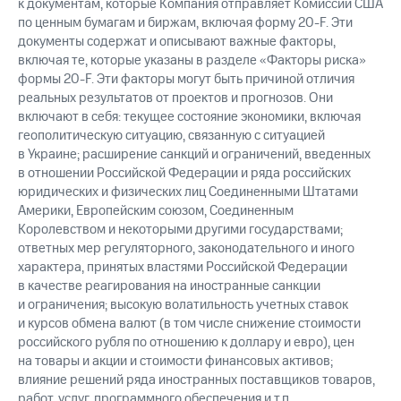
к документам, которые Компания отправляет Комиссии США
по ценным бумагам и биржам, включая форму 20-F. Эти
документы содержат и описывают важные факторы,
включая те, которые указаны в разделе «Факторы риска»
формы 20-F. Эти факторы могут быть причиной отличия
реальных результатов от проектов и прогнозов. Они
включают в себя: текущее состояние экономики, включая
геополитическую ситуацию, связанную с ситуацией
в Украине; расширение санкций и ограничений, введенных
в отношении Российской Федерации и ряда российских
юридических и физических лиц Соединенными Штатами
Америки, Европейским союзом, Соединенным
Королевством и некоторыми другими государствами;
ответных мер регуляторного, законодательного и иного
характера, принятых властями Российской Федерации
в качестве реагирования на иностранные санкции
и ограничения; высокую волатильность учетных ставок
и курсов обмена валют (в том числе снижение стоимости
российского рубля по отношению к доллару и евро), цен
на товары и акции и стоимости финансовых активов;
влияние решений ряда иностранных поставщиков товаров,
работ, услуг, программного обеспечения и т.п.