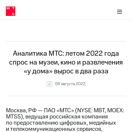
О
сторам и акционерам
Комплаенс и деловая этика
Устойчивое развитие
Медиа-центр
О МТС
О МТС
На главную
компании
О
компании
Стратегия
Стратегия
Все Новости
Карьера
в МТС
Карьера
в МТС
Пресс-
Аналитика МТС: летом 2022 года
релизы
История
спрос на музеи, кино и развлечения
компании
МТС
«у дома» вырос в два раза
о технологиях
Руководство
региона
08 августа 2022
Правовая
информация
Контакты
Москва, РФ — ПАО «МТС» (NYSE: MBT, MOEX:
MTSS), ведущая российская компания
Медиа-центр
по предоставлению цифровых, медийных
Пресс-
и телекоммуникационных сервисов,
релизы