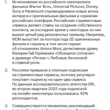
Исчезновение из российского кинопроката
выкупа
фильмов Warner Bros., Universal Pictures, Disney,
акций
Sony и Paramount спровоцировали новую волну
Дивиденды
интереса к оригинальным фильмам и сериалам
Рынок
российских платформ. Российские стриминговые
облигаций
сервисы делают ставку на создание собственного
контента, за последнее время у некоторых из них
Описание
вышел целый ряд резонансных премьер. Например,
Еврооблигации-2023
KION выпустил за полтора года 32 оригинальных
Уведомление
фильма и сериала, в том числе сериал
о
об отношениях Amore More, детективную драму
погашении
Валерии Гай Германики «Обоюдное согласие»
именных
и драмеди «Почка» с Любовью Аксеновой
облигаций
в главной роли.
Другое
Россияне привыкли к платным подпискам
Регистратор
на стриминговые сервисы, поэтому регулярно
Реквизиты
покупают подписку на один-два сервиса.
Контакты
По данным исследовательского агентства GfK,
йчивое развитие
во втором квартале 2022 года подпиской
и деловая этика
на онлайн-кинотеатры пользовались 42%
На главную
респондентов.
Совершенствуются механизмы рекомендаций