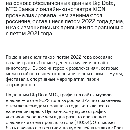
на основе обезличенных данных Big Data,
МТС Банка и онлайн-кинотеатра KION
МТС
проанализировала, чем занимаются
о технологиях
россияне, оставшиеся летом 2022 года дома,
Достижения
и как изменились их привычки по сравнению
с летом 2021 года.
Интервью
Финансовая
отчетность
По данным аналитиков, летом 2022 года россияне
начали тратить больше денег на музеи и онлайн-
Контакты
кинотеатры. Вырос интерес к развлечениям, которые
можно найти в своем городе или рядом с ним — музеи,
Новости
фестивали, спортивные мероприятия, парки
в
аттракционов.
регионе
По данным Big Data МТС, трафик на сайты
музеев
м и акционерам
в июне — июле 2022 года вырос на 37% по сравнению
Корпоративное
с тем же периодом прошлого года. Больше всего
управление
взлетел интерес к Пушкинскому музею: трафик
увеличился более чем в два раза по сравнению
Корпоративный
с июнем- июлем прошлого года (+105%). Это может
секретарь
быть связано с открытием нашумевшей выставки «Брат