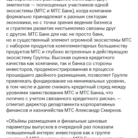
выкупа
эмитентов — полноценных участников одной
акций
экосистемы (МТС и МТС Банк), когда компании
Дивиденды
формально принадлежат к разным секторам
Рынок
экономики, но с точки зрения ведения бизнеса
облигаций
и стратегии развития неотъемлемо связаны друг
с другом. МТС Банк для нас не просто банк,
Описание
но и существенный элемент огромной экосистемы МТС
Еврооблигации-2023
с набором продуктов комплементарных большинству
Уведомление
продуктов МТС и глубоко встроенных в действующую
о
экосистему Группы. Высокая оценка кредитного
погашении
качества как компании, так и банка со стороны
именных
инвесторов, продемонстрированная в процессе
облигаций
прошедшего двойного размещения, позволяет Группе
Другое
привлекать фондирование на минимальных уровнях,
в том числе и далее снижать кредитный спред между
Регистратор
уровнями заимствования МТС и МТС Банка, что
Реквизиты
логично с учетом связанного кредитного риска», —
Контакты
отметил директор департамента корпоративных
йчивое развитие
финансов и казначейства МТС Александр Смирнов.
и деловая этика
«Объёмы размещения и финальные ценовые
На главную
параметры выпусков в очередной раз показали
повышенный интерес инвесторов как к группе