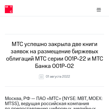
О
сторам и акционерам
Комплаенс и деловая этика
Устойчивое развитие
Медиа-центр
О МТС
О МТС
На главную
компании
О
компании
Стратегия
Стратегия
Все Новости
Карьера
в МТС
Карьера
в МТС
Пресс-
МТС успешно закрыла две книги
релизы
История
заявок на размещение биржевых
компании
МТС
облигаций МТС серии 001Р-22 и МТС
о технологиях
Руководство
Банка 001Р-02
региона
Правовая
01 августа 2022
информация
Контакты
Москва, РФ — ПАО «МТС» (NYSE: MBT, MOEX:
Медиа-центр
MTSS), ведущая российская компания
Пресс-
релизы
по предоставлению цифровых, медийных