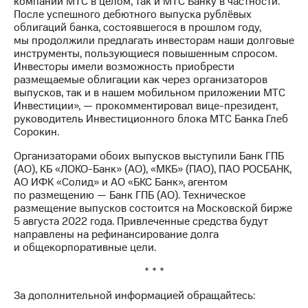
компаний МТС в целом, так и МТС Банку в частности.
После успешного дебютного выпуска рублёвых
облигаций банка, состоявшегося в прошлом году,
мы продолжили предлагать инвесторам наши долговые
инструменты, пользующиеся повышенным спросом.
Инвесторы имели возможность приобрести
размещаемые облигации как через организаторов
выпусков, так и в нашем мобильном приложении МТС
Инвестиции», — прокомментировал вице-президент,
руководитель Инвестиционного блока МТС Банка Глеб
Сорокин.
Организаторами обоих выпусков выступили Банк ГПБ
(АО), КБ «ЛОКО-Банк» (АО), «МКБ» (ПАО), ПАО РОСБАНК,
АО ИФК «Солид» и АО «БКС Банк», агентом
по размещению — Банк ГПБ (АО). Техническое
размещение выпусков состоится на Московской бирже
5 августа 2022 года. Привлеченные средства будут
направлены на рефинансирование долга
и общекорпоративные цели.
* * *
За дополнительной информацией обращайтесь: