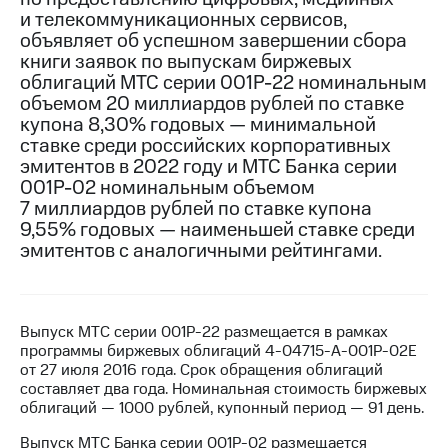
и телекоммуникационных сервисов,
МТС
объявляет об успешном завершении сбора
о технологиях
книги заявок по выпускам биржевых
облигаций МТС серии 001Р-22 номинальным
Достижения
объемом 20 миллиардов рублей по ставке
купона 8,30% годовых — минимальной
Интервью
ставке среди российских корпоративных
эмитентов в 2022 году и МТС Банка серии
Финансовая
отчетность
001Р-02 номинальным объемом
7 миллиардов рублей по ставке купона
Контакты
9,55% годовых — наименьшей ставке среди
эмитентов с аналогичными рейтингами.
Новости
в
регионе
Выпуск МТС серии 001Р-22 размещается в рамках
м и акционерам
программы биржевых облигаций 4-04715-A-001P-02E
Корпоративное
от 27 июля 2016 года. Срок обращения облигаций
управление
составляет два года. Номинальная стоимость биржевых
облигаций — 1000 рублей, купонный период — 91 день.
Корпоративный
секретарь
Выпуск МТС Банка серии 001Р-02 размещается