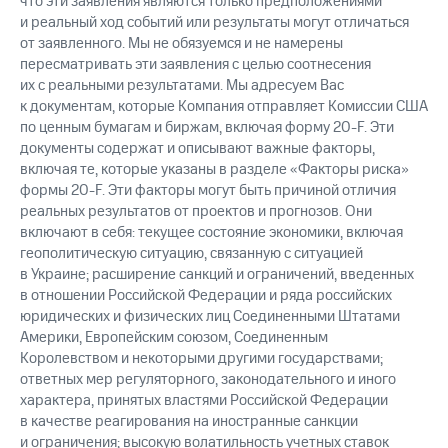
что эти заявления являются только предположениями
и реальный ход событий или результаты могут отличаться
от заявленного. Мы не обязуемся и не намерены
пересматривать эти заявления с целью соотнесения
их с реальными результатами. Мы адресуем Вас
к документам, которые Компания отправляет Комиссии США
по ценным бумагам и биржам, включая форму 20-F. Эти
документы содержат и описывают важные факторы,
включая те, которые указаны в разделе «Факторы риска»
формы 20-F. Эти факторы могут быть причиной отличия
реальных результатов от проектов и прогнозов. Они
включают в себя: текущее состояние экономики, включая
геополитическую ситуацию, связанную с ситуацией
в Украине; расширение санкций и ограничений, введенных
в отношении Российской Федерации и ряда российских
юридических и физических лиц Соединенными Штатами
Америки, Европейским союзом, Соединенным
Королевством и некоторыми другими государствами;
ответных мер регуляторного, законодательного и иного
характера, принятых властями Российской Федерации
в качестве реагирования на иностранные санкции
и ограничения; высокую волатильность учетных ставок