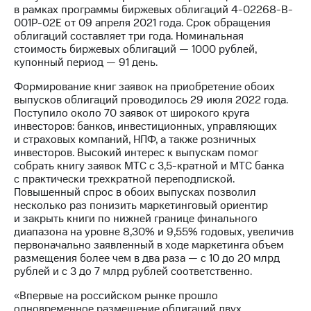
Раскрытие
в рамках программы биржевых облигаций 4-02268-B-
информации
001P-02E от 09 апреля 2021 года. Срок обращения
Информация
облигаций составляет три года. Номинальная
акционерам
стоимость биржевых облигаций — 1000 рублей,
Документы
купонный период — 91 день.
ПАО
"МТС"
Формирование книг заявок на приобретение обоих
Собрания
выпусков облигаций проводилось 29 июля 2022 года.
акционеров
Поступило около 70 заявок от широкого круга
Личный
инвесторов: банков, инвестиционных, управляющих
кабинет
и страховых компаний, НПФ, а также розничных
акционера
инвесторов. Высокий интерес к выпускам помог
Акционерный
собрать книгу заявок МТС с 3,5-кратной и МТС банка
капитал
с практически трехкратной переподпиской.
Контроль
Повышенный спрос в обоих выпусках позволил
и
несколько раз понизить маркетинговый ориентир
аудит
и закрыть книги по нижней границе финального
Рынок
диапазона на уровне 8,30% и 9,55% годовых, увеличив
акций
первоначально заявленный в ходе маркетинга объем
размещения более чем в два раза — с 10 до 20 млрд
Описание
рублей и с 3 до 7 млрд рублей соответственно.
Программа
приобретения
«Впервые на российском рынке прошло
Порядок
одновременное размещение облигаций двух