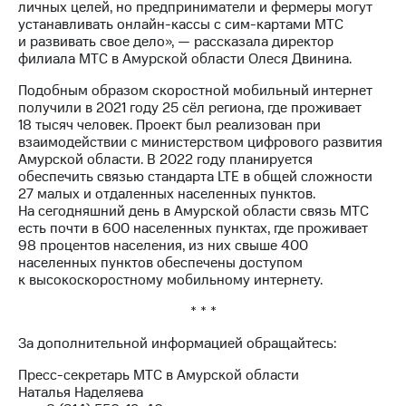
Раскрытие
личных целей, но предприниматели и фермеры могут
информации
устанавливать онлайн-кассы с сим-картами МТС
Информация
и развивать свое дело», — рассказала директор
акционерам
филиала МТС в Амурской области Олеся Двинина.
Документы
ПАО
Подобным образом скоростной мобильный интернет
"МТС"
получили в 2021 году 25 сёл региона, где проживает
Собрания
18 тысяч человек. Проект был реализован при
акционеров
взаимодействии с министерством цифрового развития
Личный
Амурской области. В 2022 году планируется
кабинет
обеспечить связью стандарта LTE в общей сложности
акционера
27 малых и отдаленных населенных пунктов.
Акционерный
На сегодняшний день в Амурской области связь МТС
капитал
есть почти в 600 населенных пунктах, где проживает
Контроль
98 процентов населения, из них свыше 400
и
населенных пунктов обеспечены доступом
аудит
к высокоскоростному мобильному интернету.
Рынок
* * *
акций
За дополнительной информацией обращайтесь:
Описание
Программа
Пресс-секретарь МТС в Амурской области
приобретения
Наталья Наделяева
Порядок