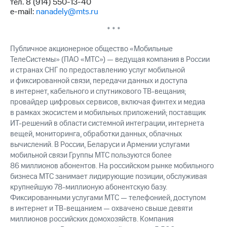
тел. 8 (914) 550-13-40
выкупа
e-mail:
nanadely@mts.ru
акций
Дивиденды
* * *
Рынок
облигаций
Публичное акционерное общество «Мобильные
ТелеСистемы» (ПАО «МТС») — ведущая компания в России
Описание
и странах СНГ по предоставлению услуг мобильной
Еврооблигации-2023
и фиксированной связи, передачи данных и доступа
Уведомление
в интернет, кабельного и спутникового ТВ-вещания;
о
погашении
провайдер цифровых сервисов, включая финтех и медиа
именных
в рамках экосистем и мобильных приложений; поставщик
облигаций
ИТ-решений в области системной интеграции, интернета
Другое
вещей, мониторинга, обработки данных, облачных
вычислений. В России, Беларуси и Армении услугами
Регистратор
мобильной связи Группы МТС пользуются более
Реквизиты
86 миллионов абонентов. На российском рынке мобильного
Контакты
бизнеса МТС занимает лидирующие позиции, обслуживая
йчивое развитие
крупнейшую 78-миллионую абонентскую базу.
и деловая этика
Фиксированными услугами МТС — телефонией, доступом
На главную
в интернет и ТВ-вещанием — охвачено свыше девяти
миллионов российских домохозяйств. Компания