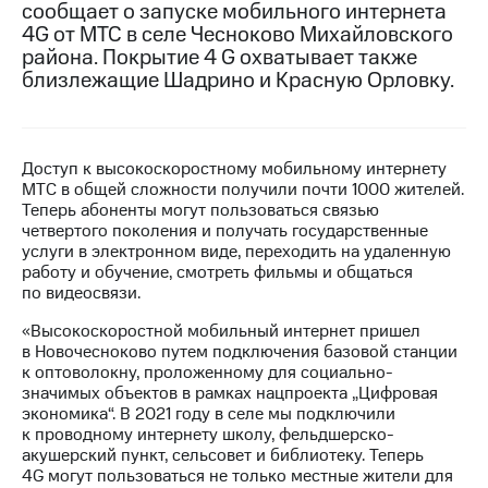
сообщает о запуске мобильного интернета
4G от МТС в селе Чесноково Михайловского
МТС
района. Покрытие 4 G охватывает также
о технологиях
близлежащие Шадрино и Красную Орловку.
Достижения
Интервью
Доступ к высокоскоростному мобильному интернету
Финансовая
МТС в общей сложности получили почти 1000 жителей.
отчетность
Теперь абоненты могут пользоваться связью
четвертого поколения и получать государственные
Контакты
услуги в электронном виде, переходить на удаленную
работу и обучение, смотреть фильмы и общаться
Новости
по видеосвязи.
в
регионе
«Высокоскоростной мобильный интернет пришел
в Новочесноково путем подключения базовой станции
м и акционерам
к оптоволокну, проложенному для социально-
Корпоративное
значимых объектов в рамках нацпроекта „Цифровая
управление
экономика“. В 2021 году в селе мы подключили
к проводному интернету школу, фельдшерско-
Корпоративный
акушерский пункт, сельсовет и библиотеку. Теперь
секретарь
4G могут пользоваться не только местные жители для