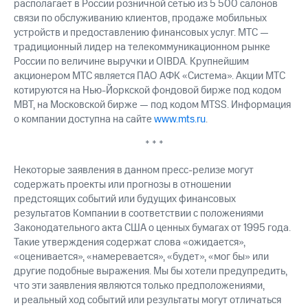
располагает в России розничной сетью из 5 500 салонов
связи по обслуживанию клиентов, продаже мобильных
устройств и предоставлению финансовых услуг. МТС —
традиционный лидер на телекоммуникационном рынке
России по величине выручки и OIBDA. Крупнейшим
акционером МТС является ПАО АФК «Система». Акции МТС
котируются на Нью-Йоркской фондовой бирже под кодом
MBT, на Московской бирже — под кодом MTSS. Информация
о компании доступна на сайте
www.mts.ru
.
* * *
Некоторые заявления в данном пресс-релизе могут
содержать проекты или прогнозы в отношении
предстоящих событий или будущих финансовых
результатов Компании в соответствии с положениями
Законодательного акта США о ценных бумагах от 1995 года.
Такие утверждения содержат слова «ожидается»,
«оценивается», «намеревается», «будет», «мог бы» или
другие подобные выражения. Мы бы хотели предупредить,
что эти заявления являются только предположениями,
и реальный ход событий или результаты могут отличаться