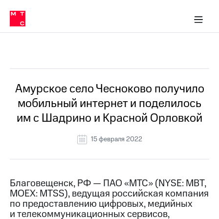
О
сторам и акционерам
Комплаенс и деловая этика
Устойчивое развитие
Медиа-центр
О МТС
О МТС
На главную
компании
О
компании
Стратегия
Стратегия
Все Новости
Карьера
в МТС
Карьера
в МТС
Пресс-
Амурское село Чесноково получило
релизы
История
мобильный интернет и поделилось
компании
МТС
им с Шадрино и Красной Орловкой
о технологиях
Руководство
региона
15 февраля 2022
Правовая
информация
Контакты
Благовещенск, РФ — ПАО «МТС» (NYSE: MBT,
MOEX: MTSS), ведущая российская компания
Медиа-центр
по предоставлению цифровых, медийных
Пресс-
и телекоммуникационных сервисов,
релизы