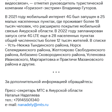
выкупа
видеосвязи», — отметил руководитель туристической
акций
компании «Горизонт-экстрим» Владимир Гуторов.
Дивиденды
В 2021 году мобильный интернет 4G был запущен в 25
Рынок
малых населенных пунктах, где проживает более 18
облигаций
тысяч человек, что расширило покрытие мобильной
связью Амурской области. В 2022 году запланирован
Описание
запуск сети 4G LTE еще в 28 населенных пунктах
Еврооблигации-2023
общей численностью более 12 тысяч жителей. В списке
Уведомление
- Усть-Нюкжа Тындинского района, Норск
о
Селемджинского района, Желтоярово Свободненского
погашении
района, Албазино Сковородинского района, Успеновка
именных
Ивановского, Маргаритовка и Практичи Мазановского
облигаций
района и другие.
Другое
* * *
Регистратор
Реквизиты
За дополнительной информацией обращайтесь:
Контакты
йчивое развитие
Пресс-секретарь МТС в Амурской области
и деловая этика
Наталья Наделяева
На главную
тел.: +79145501340
e-mail:
nanadely@mts.ru