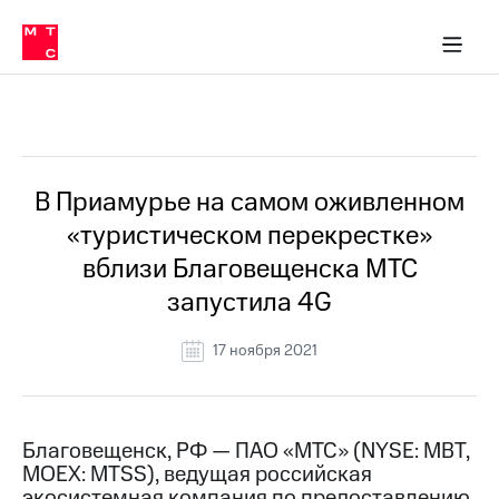
О
сторам и акционерам
Комплаенс и деловая этика
Устойчивое развитие
Медиа-центр
О МТС
О МТС
На главную
компании
О
компании
Стратегия
Стратегия
Все Новости
Карьера
в МТС
Карьера
в МТС
Пресс-
В Приамурье на самом оживленном
релизы
История
«туристическом перекрестке»
компании
МТС
вблизи Благовещенска МТС
о технологиях
Руководство
запустила 4G
региона
Правовая
17 ноября 2021
информация
Контакты
Благовещенск, РФ — ПАО «МТС» (NYSE: MBT,
Медиа-центр
MOEX: MTSS), ведущая российская
Пресс-
релизы
экосистемная компания по предоставлению