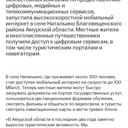
цифровых, медийных и
МТС
телекоммуникационных сервисов,
о технологиях
запустила высокоскоростной мобильный
интернет в селе Натальино Благовещенского
Достижения
района Амурской области. Местные жители
и многочисленные путешественники
Интервью
получили доступ к цифровым сервисам, в
том числе туристическим порталам и
Финансовая
отчетность
навигаторам.
Контакты
Новости
В селе Натальино, где проживает около 300 человек,
в
стал доступен мобильный интернет на скорости до 100
регионе
Мбит/с. Теперь местные жители могут быстро
загружать документы на портал государственных услуг,
м и акционерам
пользоваться дистанционными формами обучения,
Корпоративное
смотреть фильмы и общаться по видеосвязи, а туристы
управление
смотреть навигационные карты и вести тревел-блоги.
Корпоративный
«В Амурской области в последние два года заметно
секретарь
выросла туристическая активность. Мы