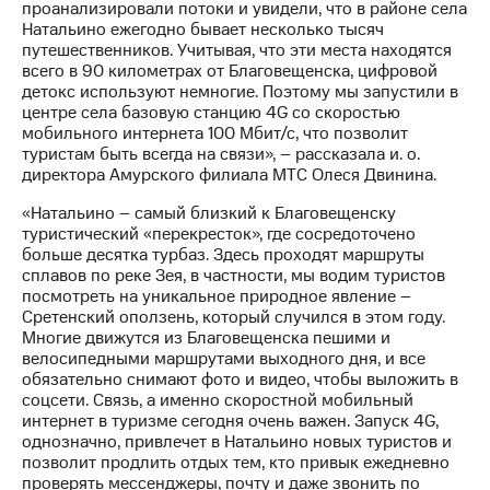
Раскрытие
проанализировали потоки и увидели, что в районе села
информации
Натальино ежегодно бывает несколько тысяч
Информация
путешественников. Учитывая, что эти места находятся
акционерам
всего в 90 километрах от Благовещенска, цифровой
Документы
детокс используют немногие. Поэтому мы запустили в
ПАО
центре села базовую станцию 4G со скоростью
"МТС"
мобильного интернета 100 Мбит/с, что позволит
Собрания
туристам быть всегда на связи», – рассказала и. о.
акционеров
директора Амурского филиала МТС Олеся Двинина.
Личный
кабинет
«Натальино – самый близкий к Благовещенску
акционера
туристический «перекресток», где сосредоточено
Акционерный
больше десятка турбаз. Здесь проходят маршруты
капитал
сплавов по реке Зея, в частности, мы водим туристов
Контроль
посмотреть на уникальное природное явление –
и
Сретенский оползень, который случился в этом году.
аудит
Многие движутся из Благовещенска пешими и
Рынок
велосипедными маршрутами выходного дня, и все
акций
обязательно снимают фото и видео, чтобы выложить в
соцсети. Связь, а именно скоростной мобильный
Описание
интернет в туризме сегодня очень важен. Запуск 4G,
Программа
однозначно, привлечет в Натальино новых туристов и
приобретения
позволит продлить отдых тем, кто привык ежедневно
Порядок
проверять мессенджеры, почту и даже звонить по