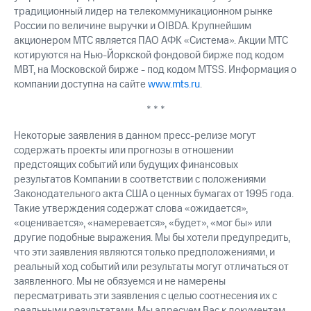
традиционный лидер на телекоммуникационном рынке
России по величине выручки и OIBDA. Крупнейшим
акционером МТС является ПАО АФК «Система». Акции МТС
котируются на Нью-Йоркской фондовой бирже под кодом
MBT, на Московской бирже - под кодом MTSS. Информация о
компании доступна на сайте
www.mts.ru
.
* * *
Некоторые заявления в данном пресс-релизе могут
содержать проекты или прогнозы в отношении
предстоящих событий или будущих финансовых
результатов Компании в соответствии с положениями
Законодательного акта США о ценных бумагах от 1995 года.
Такие утверждения содержат слова «ожидается»,
«оценивается», «намеревается», «будет», «мог бы» или
другие подобные выражения. Мы бы хотели предупредить,
что эти заявления являются только предположениями, и
реальный ход событий или результаты могут отличаться от
заявленного. Мы не обязуемся и не намерены
пересматривать эти заявления с целью соотнесения их с
реальными результатами. Мы адресуем Вас к документам,