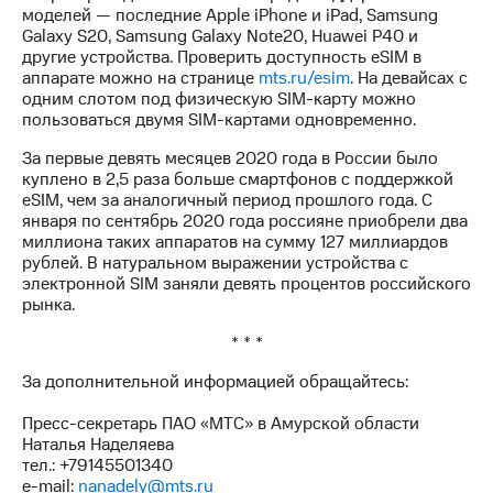
выкупа
моделей — последние Apple iPhone и iPad, Samsung
акций
Galaxy S20, Samsung Galaxy Note20, Huawei P40 и
Дивиденды
другие устройства. Проверить доступность eSIM в
Рынок
аппарате можно на странице
mts.ru/esim
. На девайсах с
облигаций
одним слотом под физическую SIM-карту можно
пользоваться двумя SIM-картами одновременно.
Описание
За первые девять месяцев 2020 года в России было
Еврооблигации-2023
куплено в 2,5 раза больше смартфонов с поддержкой
Уведомление
eSIM, чем за аналогичный период прошлого года. С
о
января по сентябрь 2020 года россияне приобрели два
погашении
миллиона таких аппаратов на сумму 127 миллиардов
именных
рублей. В натуральном выражении устройства с
облигаций
электронной SIM заняли девять процентов российского
Другое
рынка.
Регистратор
* * *
Реквизиты
Контакты
За дополнительной информацией обращайтесь:
йчивое развитие
и деловая этика
Пресс-секретарь ПАО «МТС» в Амурской области
На главную
Наталья Наделяева
тел.: +79145501340
e-mail:
nanadely@mts.ru