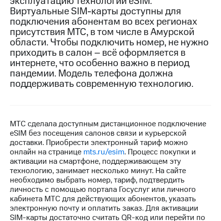
эксплуатацию технологии eSIM.
Виртуальные SIM-карты доступны для
МТС
подключения абонентам во всех регионах
о технологиях
присутствия МТС, в том числе в Амурской
области. Чтобы подключить номер, не нужно
Достижения
приходить в салон – всё оформляется в
интернете, что особенно важно в период
Интервью
пандемии. Модель телефона должна
Финансовая
поддерживать современную технологию.
отчетность
Контакты
МТС сделала доступным дистанционное подключение
Новости
eSIM без посещения салонов связи и курьерской
в
доставки. Приобрести электронный тариф можно
регионе
онлайн на странице
mts.ru/esim
. Процесс покупки и
активации на смартфоне, поддерживающем эту
м и акционерам
технологию, занимает несколько минут. На сайте
Корпоративное
необходимо выбрать номер, тариф, подтвердить
управление
личность с помощью портала Госуслуг или личного
кабинета МТС для действующих абонентов, указать
Корпоративный
электронную почту и оплатить заказ. Для активации
секретарь
SIM-карты достаточно считать QR-код или перейти по