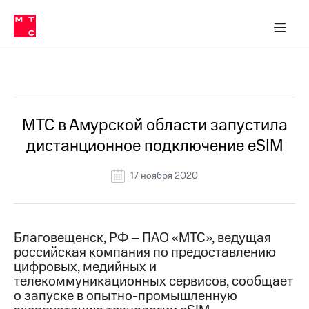
О
сторам и акционерам
Комплаенс и деловая этика
Устойчивое развитие
Медиа-центр
О МТС
О МТС
На главную
компании
О
компании
Стратегия
Стратегия
Все Новости
Карьера
в МТС
Карьера
в МТС
Пресс-
МТС в Амурской области запустила
релизы
История
дистанционное подключение eSIM
компании
МТС
о технологиях
Руководство
17 ноября 2020
региона
Правовая
информация
Благовещенск, РФ – ПАО «МТС», ведущая
российская компания по предоставлению
Контакты
цифровых, медийных и
телекоммуникационных сервисов, сообщает
Медиа-центр
Пресс-
о запуске в опытно-промышленную
релизы