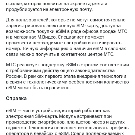
Раскрытие
ссылке, которая появится на экране гаджета и
информации
продублируется на электронную почту.
Информация
акционерам
Для пользователей, которые не могут самостоятельно
Документы
зарегистрировать электронную SIM-карту, доступна
ПАО
возможность покупки eSIM в ряде офисов продаж МТС
"МТС"
и в магазинах М.Видео. Специалист поможет
Собрания
произвести необходимые настройки и активировать
акционеров
номер. Точную информацию о наличии eSIM в салонах
Личный
связи можно получить в контактном центре МТС.
кабинет
акционера
МТС реализует поддержку eSIM в строгом соответствии
Акционерный
с требованиями действующего законодательства
капитал
России. В рамках первого этапа внедрения технологии
Контроль
в связи с технологическими особенностями количество
и
eSIM может быть ограничено.
аудит
Справка
Рынок
акций
eSIM — чип в устройстве, который работает как
Описание
электронная SIM-карта. Модуль встраивают при
Программа
производстве смартфонов, планшетов, часов и других
приобретения
гаджетов. Технология позволяет использовать профиль
Порядок
оператора в девайсах с eSIM. Среди поддерживаемых