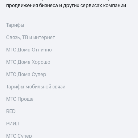
Интернет,
Выбрать
продвижения бизнеса и других сервисах компании
ТВ и телефон
красивый
для дома
номер
Заменить
Тарифы
Услуги
SIM-
карту
Связь, ТВ и интернет
Личный
кабинет
Перейти
МТС Дома Отлично
интернета
на
и
eSIM
МТС Дома Хорошо
ТВ
Личный
Для дома
МТС Дома Супер
кабинет
Выберите
спутникового
и подключите
Тарифы мобильной связи
ТВ
ТВ
Скачать
с выгодным
МТС Проще
приложение
тарифом
Мой
МТС
RED
Акции
Тарифы
Интернет,
РИИЛ
ТВ и телефон
Видеонаблюдение
для дома
МТС Супер