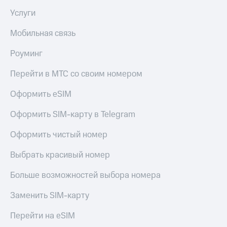
Premium
доступ
Услуги
к геолокации
Подписка
Мобильная связь
Сертификаты
на гигабайты
безопасности
интернета,
Роуминг
фильмы,
Всё
музыка
Перейти в МТС со своим номером
и многое
под
другое
рукой
Оформить eSIM
в Мой МТС
Семейная
группа
Оформить SIM-карту в Telegram
Посмотрите,
что
Скидка
Оформить чистый номер
полезного
на тарифы,
есть
общие
Выбрать красивый номер
в нашем
подписки
приложении
и услуги,
Больше возможностей выбора номера
доступ
КИОН
к геолокации
Заменить SIM-карту
КИОН
Кино,
Музыка
Перейти на eSIM
музыка,
книги