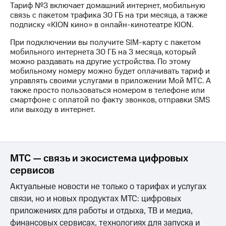
Тариф №3 включает домашний интернет, мобильную
на связь
связь с пакетом трафика 30 ГБ на три месяца, а также
подписку «KION кино» в онлайн-кинотеатре KION.
Роуминг
Тарифы
RED,
При подключении вы получите SIM-карту с пакетом
Семейная
РИИЛ
мобильного интернета 30 ГБ на 3 месяца, который
группа
и МТС
можно раздавать на другие устройства. По этому
Супер
мобильному номеру можно будет оплачивать тариф и
Заказать
дешевле
управлять своими услугами в приложении Мой МТС. А
SIM-
при
также просто пользоваться номером в телефоне или
карту
оплате
смартфоне с оплатой по факту звонков, отправки SMS
с карты
или выходу в интернет.
Оформить
МТС
eSIM
Деньги
SIM-
Выберите
карта
и подключите
МТС — связь и экосистема цифровых
для
ТВ
сервисов
иностранцев
с выгодным
тарифом
Актуальные новости не только о тарифах и услугах
Оформить
связи, но и новых продуктах МТС: цифровых
чистый
Тарифы
номер
приложениях для работы и отдыха, ТВ и медиа,
финансовых сервисах, технологиях для запуска и