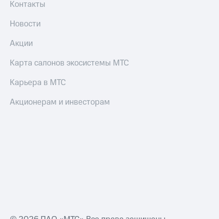
Контакты
Настройки
Новости
автоплатежа
Акции
Пополнить
номер
другого
Карта салонов экосистемы МТС
оператора
Карьера в МТС
Оплата
интернета
Акционерам и инвесторам
и
ТВ
Переводы
с
телефона
на карту
МТС Pay
Оплата
по QR-