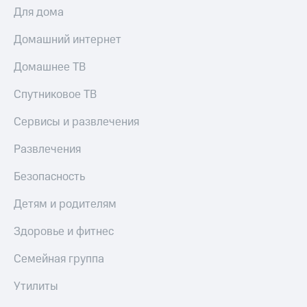
КИОН
Для дома
и не
Строки
только
Домашний интернет
Live
Безопасность
Домашнее ТВ
Гудок
Финансы
Спутниковое ТВ
Мой
Детям
МТС
и родителям
Сервисы и развлечения
Все
Здоровье
Развлечения
приложения
и фитнес
Безопасность
Инвестиции
Приложения
от МТС
Детям и родителям
Получайте
доход
Акции
онлайн
Здоровье и фитнес
Приложения
Страхование
Семейная группа
КИОН
Покупка
Утилиты
КИОН
полисов
Музыка
онлайн