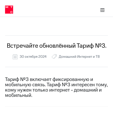
Перенести
ка 30% на связь
обильная связь
Сервисы и подписки
Интернет-магазин
Для дома
Скидка 30% на связь
Личные кабинеты
Финансы
Приложения
номер
ичные кабинеты
в МТС
Мобильная
связь
Все Новости
Тарифы
Интернет
и
ТВ
Услуги
Встречайте обновлённый Тариф №3.
Спутниковое
ТВ
30 октября 2024
Домашний Интернет и ТВ
Роуминг
МТС
Деньги
Личный
кабинет
Мобильная связь
Тариф №3 включает фиксированную и
Скачать
Перенести
мобильную связь. Тариф №3 интересен тому,
приложение
номер
кому нужен только интернет - домашний и
Мой
в МТС
мобильный.
МТС
Акции
Тарифы
Скидка 30%
Услуги