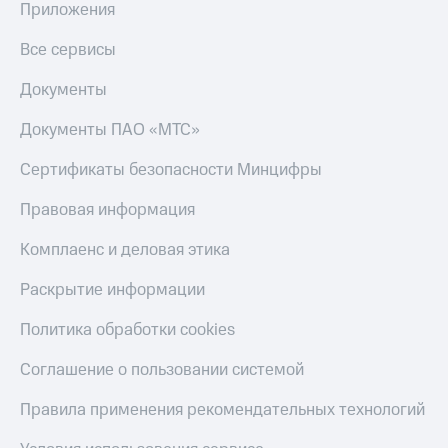
Приложения
КИОН
Скидка 30%
Строки
Все сервисы
на связь
Live
Документы
С картой
МТС
Гудок
Деньги
Документы ПАО «МТС»
Мой
МТС
Сертификаты безопасности Минцифры
МТС
Накопления
Правовая информация
Все
Откладывайте
приложения
деньги
Комплаенс и деловая этика
Финансы
и получайте
Инвестиции
доход 15%
Раскрытие информации
Получайте
Акции
Политика обработки cookies
доход
Условия
онлайн
пополнения
Соглашение о пользовании системой
Страхование
Скидка
Правила применения рекомендательных технологий
30%
Покупка
на связь
полисов