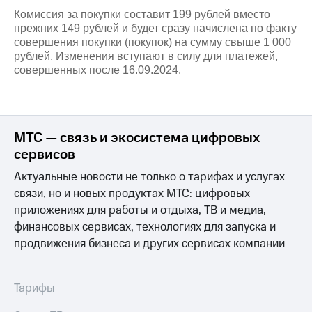
на связь
Комиссия за покупки составит 199 рублей вместо
прежних 149 рублей и будет сразу начислена по факту
Роуминг
Тарифы
совершения покупки (покупок) на сумму свыше 1 000
RED,
рублей. Изменения вступают в силу для платежей,
Семейная
РИИЛ
совершенных после 16.09.2024.
группа
и МТС
Супер
Заказать
дешевле
SIM-
при
карту
оплате
МТС — связь и экосистема цифровых
с карты
сервисов
Оформить
МТС
eSIM
Деньги
Актуальные новости не только о тарифах и услугах
связи, но и новых продуктах МТС: цифровых
SIM-
Выберите
карта
приложениях для работы и отдыха, ТВ и медиа,
и подключите
для
ТВ
финансовых сервисах, технологиях для запуска и
иностранцев
с выгодным
продвижения бизнеса и других сервисах компании
тарифом
Оформить
чистый
Тарифы
Тарифы
номер