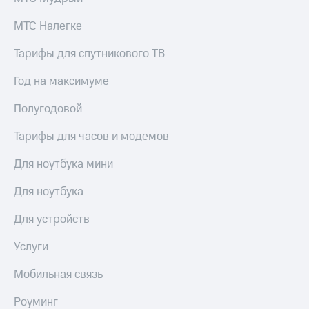
для дома
МТС Налегке
Услуги
149 ₽/
мес
Тарифы для спутникового ТВ
Акции
МТС
Год на максимуме
Домашний
Premium
интернет
Полугодовой
Подписка
Домашнее
на гигабайты
ТВ
Тарифы для часов и модемов
интернета,
фильмы,
Спутниковое
Для ноутбука мини
музыка
ТВ
и многое
Для ноутбука
другое
Перейти
в МТС
Семейная
Для устройств
со своим
группа
номером
Услуги
Скидка
Поддержка
на тарифы,
Мобильная связь
общие
висы и подписки
подписки
Роуминг
МТС
и услуги,