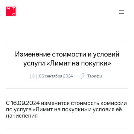
Перенести
ка 30% на связь
обильная связь
Сервисы и подписки
Интернет-магазин
Для дома
Скидка 30% на связь
Личные кабинеты
Финансы
Приложения
номер
ичные кабинеты
в МТС
Мобильная
связь
Все Новости
Тарифы
Интернет
и
ТВ
Услуги
Изменение стоимости и условий
Спутниковое
услуги «Лимит на покупки»
ТВ
Роуминг
МТС
06 сентября 2024
Тарифы
Деньги
Личный
кабинет
Мобильная связь
Скачать
Перенести
С 16.09.2024 изменится стоимость комиссии
приложение
номер
по услуге «Лимит на покупки» и условия её
Мой
в МТС
МТС
начисления
Акции
Тарифы
Скидка 30%
Услуги