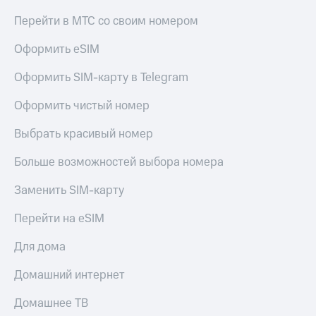
Premium
доступ
Перейти в МТС со своим номером
к геолокации
Подписка
Оформить eSIM
Сертификаты
на гигабайты
безопасности
интернета,
Оформить SIM-карту в Telegram
фильмы,
Всё
музыка
и многое
Оформить чистый номер
под
другое
рукой
Выбрать красивый номер
в Мой МТС
Семейная
группа
Больше возможностей выбора номера
Посмотрите,
что
Скидка
Заменить SIM-карту
полезного
на тарифы,
есть
общие
в нашем
Перейти на eSIM
подписки
приложении
и услуги,
Для дома
доступ
КИОН
к геолокации
Домашний интернет
КИОН
Кино,
Музыка
музыка,
Домашнее ТВ
книги