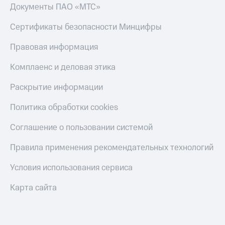
Документы ПАО «МТС»
КИОН
Скидка 30%
Строки
на связь
Сертификаты безопасности Минцифры
Live
С картой
Правовая информация
МТС
Гудок
Деньги
Комплаенс и деловая этика
Мой
МТС
Раскрытие информации
МТС
Накопления
Политика обработки cookies
Все
Откладывайте
приложения
деньги
Соглашение о пользовании системой
Финансы
и получайте
Инвестиции
доход 15%
Правила применения рекомендательных технологий
Получайте
Акции
доход
Условия
Условия использования сервиса
онлайн
пополнения
Карта сайта
Страхование
Скидка
30%
Покупка
на связь
полисов