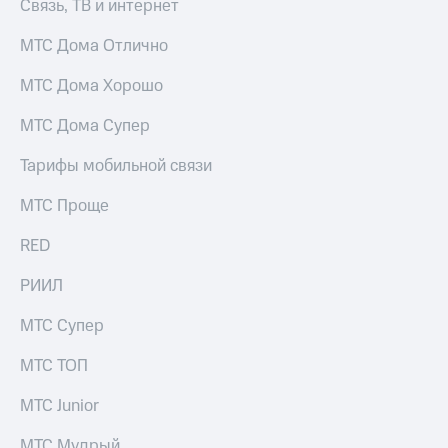
Интернет,
Выбрать
Связь, ТВ и интернет
ТВ и телефон
красивый
для дома
номер
МТС Дома Отлично
Заменить
МТС Дома Хорошо
Услуги
SIM-
карту
МТС Дома Супер
Личный
кабинет
Перейти
Тарифы мобильной связи
интернета
на
и
eSIM
МТС Проще
ТВ
Личный
Для дома
RED
кабинет
Выберите
спутникового
и подключите
ТВ
РИИЛ
ТВ
Скачать
с выгодным
приложение
МТС Супер
тарифом
Мой
МТС
МТС ТОП
Акции
Тарифы
Интернет,
МТС Junior
ТВ и телефон
Видеонаблюдение
для дома
МТС Мудрый