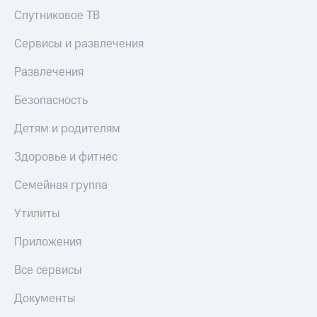
КИОН
и не
Спутниковое ТВ
Строки
только
Сервисы и развлечения
Live
Безопасность
Развлечения
Гудок
Финансы
Безопасность
Мой
Детям
МТС
и родителям
Детям и родителям
Все
Здоровье
Здоровье и фитнес
приложения
и фитнес
Инвестиции
Семейная группа
Приложения
от МТС
Получайте
Утилиты
доход
Акции
онлайн
Приложения
Приложения
Страхование
КИОН
Все сервисы
Покупка
КИОН
Документы
полисов
Музыка
онлайн