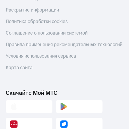
Настройки
Раскрытие информации
автоплатежа
Политика обработки cookies
Пополнить
номер
Соглашение о пользовании системой
другого
оператора
Правила применения рекомендательных технологий
Оплата
Условия использования сервиса
интернета
и
Карта сайта
ТВ
Переводы
с
телефона
Скачайте Мой МТС
на карту
МТС Pay
Оплата
по QR-