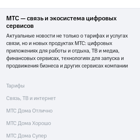
для дома
Услуги
149 ₽/
МТС — связь и экосистема цифровых
мес
сервисов
Акции
МТС
Актуальные новости не только о тарифах и услугах
Домашний
Premium
связи, но и новых продуктах МТС: цифровых
интернет
приложениях для работы и отдыха, ТВ и медиа,
Подписка
Домашнее
на гигабайты
финансовых сервисах, технологиях для запуска и
ТВ
интернета,
продвижения бизнеса и других сервисах компании
фильмы,
Спутниковое
музыка
ТВ
и многое
Тарифы
другое
Перейти
в МТС
Семейная
Связь, ТВ и интернет
со своим
группа
номером
МТС Дома Отлично
Скидка
Поддержка
на тарифы,
МТС Дома Хорошо
общие
висы и подписки
подписки
МТС Дома Супер
МТС
и услуги,