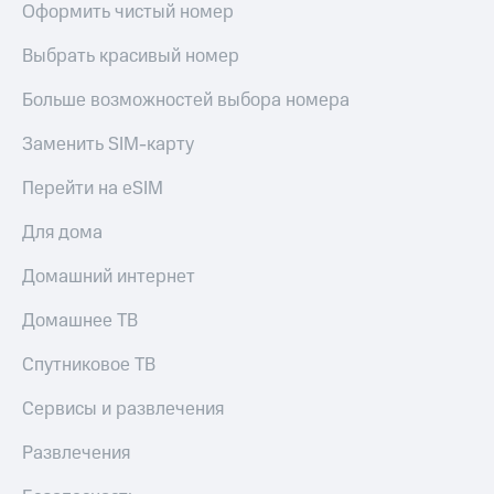
Оформить чистый номер
КИОН
Скидка 30%
Строки
Выбрать красивый номер
на связь
Live
Больше возможностей выбора номера
С картой
МТС
Гудок
Деньги
Заменить SIM-карту
Мой
МТС
Перейти на eSIM
МТС
Накопления
Для дома
Все
Откладывайте
приложения
деньги
Домашний интернет
Финансы
и получайте
Инвестиции
доход 15%
Домашнее ТВ
Получайте
Акции
Спутниковое ТВ
доход
Условия
онлайн
пополнения
Сервисы и развлечения
Страхование
Скидка
30%
Развлечения
Покупка
на связь
полисов