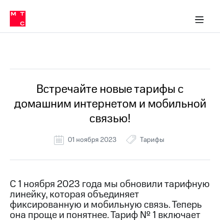
Перенести
ка 30% на связь
обильная связь
Сервисы и подписки
Интернет-магазин
Для дома
Скидка 30% на связь
Личные кабинеты
Финансы
Приложения
номер
ичные кабинеты
в МТС
Мобильная
связь
Все Новости
Тарифы
Интернет
и
ТВ
Услуги
Встречайте новые тарифы с
Спутниковое
домашним интернетом и мобильной
ТВ
Роуминг
связью!
МТС
Деньги
01 ноября 2023
Тарифы
Личный
кабинет
Мобильная связь
Скачать
Перенести
приложение
номер
Мой
в МТС
C 1 ноября 2023 года мы обновили тарифную
МТС
линейку, которая объединяет
Акции
Тарифы
фиксированную и мобильную связь. Теперь
она проще и понятнее. Тариф № 1 включает
Скидка 30%
Услуги