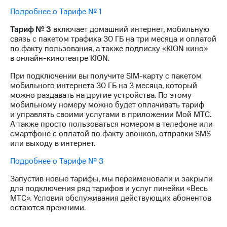
Интернет,
Выбрать
ТВ и телефон
красивый
Подробнее о Тарифе № 1
для дома
номер
Тариф № 3
включает домашний интернет, мобильную
связь с пакетом трафика 30 ГБ на три месяца и оплатой
Заменить
Услуги
по факту пользования, а также подписку «KION кино»
SIM-
в онлайн-кинотеатре KION.
карту
Личный
При подключении вы получите SIM-карту с пакетом
кабинет
Перейти
мобильного интернета 30 ГБ на 3 месяца, который
интернета
на
можно раздавать на другие устройства. По этому
и
eSIM
мобильному номеру можно будет оплачивать тариф
ТВ
и управлять своими услугами в приложении Мой МТС.
Личный
Для дома
А также просто пользоваться номером в телефоне или
кабинет
Выберите
смартфоне с оплатой по факту звонков, отправки SMS
спутникового
и подключите
или выходу в интернет.
ТВ
ТВ
Скачать
с выгодным
Подробнее о Тарифе № 3
приложение
тарифом
Мой
Запустив новые тарифы, мы переименовали и закрыли
МТС
для подключения ряд тарифов и услуг линейки «Весь
Акции
Тарифы
МТС». Условия обслуживания действующих абонентов
Интернет,
остаются прежними.
ТВ и телефон
Видеонаблюдение
для дома