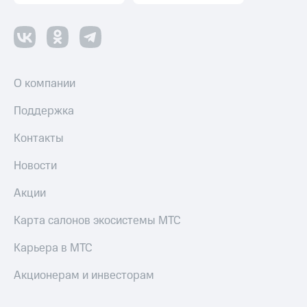
коду
за границей
тернет-магазин
Смартфоны
Наушники
О компании
и
колонки
Поддержка
Умные
Контакты
часы
и
Новости
трекеры
Акции
Умный
дом
Карта салонов экосистемы МТС
Планшеты
Карьера в МТС
Акции
Акционерам и инвесторам
и
скидки