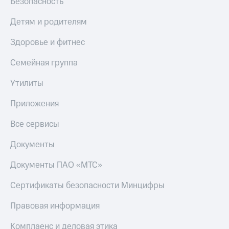
Безопасность
онлайн
Тарифы
Детям и родителям
RED,
Скидка 30%
РИИЛ
на связь
и МТС Супер
Здоровье и фитнес
дешевле
С картой
при оплате
Семейная группа
МТС
с карты
Деньги
МТС Деньги
Утилиты
МТС
Обзоры
Накопления
Приложения
товаров
Откладывайте
Все сервисы
Скидки
деньги
до 40%
и получайте
Документы
доход 15%
на смартфоны
Документы ПАО «МТС»
Платежи
при
и
покупке
Сертификаты безопасности Минцифры
переводы
со связью
МТС
Правовая информация
Пополнить
номер
МТС
Комплаенс и деловая этика