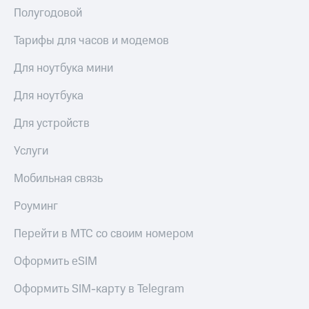
КИОН
и не
Полугодовой
Строки
только
Тарифы для часов и модемов
Live
Безопасность
Для ноутбука мини
Гудок
Финансы
Для ноутбука
Мой
Детям
МТС
и родителям
Для устройств
Все
Здоровье
Услуги
приложения
и фитнес
Мобильная связь
Инвестиции
Приложения
от МТС
Получайте
Роуминг
доход
Акции
онлайн
Перейти в МТС со своим номером
Приложения
Страхование
Оформить eSIM
КИОН
Покупка
КИОН
Оформить SIM-карту в Telegram
полисов
Музыка
онлайн