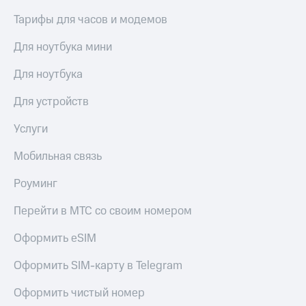
Premium
доступ
Тарифы для часов и модемов
к геолокации
Подписка
Для ноутбука мини
Сертификаты
на гигабайты
безопасности
интернета,
Для ноутбука
фильмы,
Всё
музыка
Для устройств
и многое
под
другое
рукой
Услуги
в Мой МТС
Семейная
группа
Мобильная связь
Посмотрите,
что
Скидка
Роуминг
полезного
на тарифы,
есть
общие
Перейти в МТС со своим номером
в нашем
подписки
приложении
и услуги,
Оформить eSIM
доступ
КИОН
к геолокации
Оформить SIM-карту в Telegram
КИОН
Кино,
Музыка
музыка,
Оформить чистый номер
книги