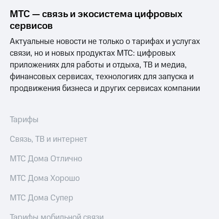
Интернет,
Выбрать
ТВ и телефон
красивый
МТС — связь и экосистема цифровых
для дома
номер
сервисов
Заменить
Актуальные новости не только о тарифах и услугах
Услуги
SIM-
связи, но и новых продуктах МТС: цифровых
карту
приложениях для работы и отдыха, ТВ и медиа,
Личный
кабинет
Перейти
финансовых сервисах, технологиях для запуска и
интернета
на
продвижения бизнеса и других сервисах компании
и
eSIM
ТВ
Личный
Для дома
Тарифы
кабинет
Выберите
спутникового
и подключите
Связь, ТВ и интернет
ТВ
ТВ
Скачать
с выгодным
приложение
МТС Дома Отлично
тарифом
Мой
МТС
МТС Дома Хорошо
Акции
Тарифы
Интернет,
МТС Дома Супер
ТВ и телефон
Видеонаблюдение
для дома
Тарифы мобильной связи