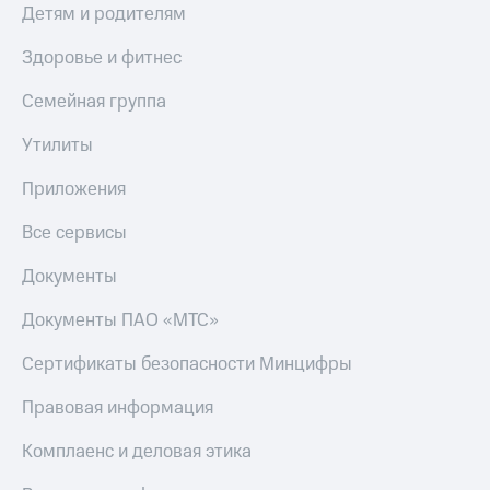
Детям и родителям
КИОН
Скидка 30%
Строки
Здоровье и фитнес
на связь
Live
С картой
Семейная группа
МТС
Гудок
Деньги
Утилиты
Мой
МТС
Приложения
МТС
Накопления
Все сервисы
Все
Откладывайте
приложения
деньги
Документы
Финансы
и получайте
Инвестиции
доход 15%
Документы ПАО «МТС»
Получайте
Акции
доход
Условия
Сертификаты безопасности Минцифры
онлайн
пополнения
Правовая информация
Страхование
Скидка
30%
Комплаенс и деловая этика
Покупка
на связь
полисов