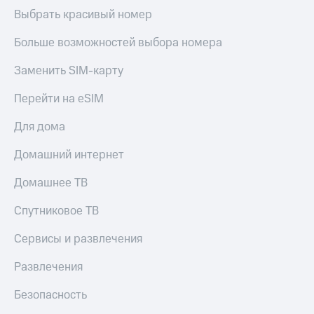
КИОН
и не
Выбрать красивый номер
Строки
только
Больше возможностей выбора номера
Live
Безопасность
Заменить SIM-карту
Гудок
Финансы
Перейти на eSIM
Мой
Детям
МТС
и родителям
Для дома
Все
Здоровье
Домашний интернет
приложения
и фитнес
Инвестиции
Домашнее ТВ
Приложения
от МТС
Получайте
Спутниковое ТВ
доход
Акции
онлайн
Сервисы и развлечения
Приложения
Страхование
КИОН
Развлечения
Покупка
КИОН
Безопасность
полисов
Музыка
онлайн