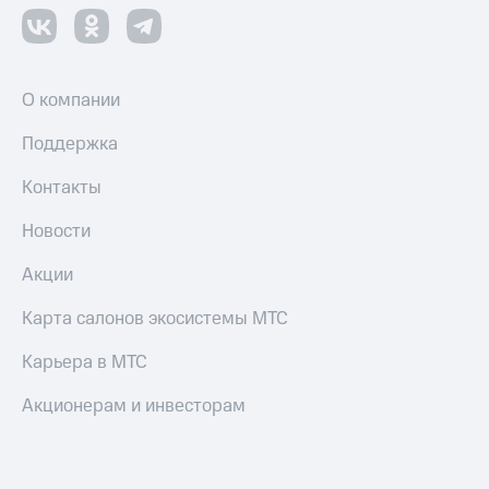
Настройки
автоплатежа
Пополнить
О компании
номер
другого
Поддержка
оператора
Контакты
Оплата
интернета
Новости
и
ТВ
Акции
Переводы
Карта салонов экосистемы МТС
с
телефона
Карьера в МТС
на карту
Акционерам и инвесторам
МТС Pay
Оплата
по QR-