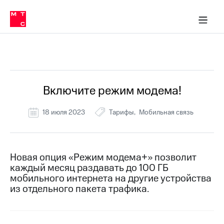
Перенести
ка 30% на связь
обильная связь
Сервисы и подписки
Интернет-магазин
Для дома
Скидка 30% на связь
Личные кабинеты
Финансы
Приложения
номер
ичные кабинеты
в МТС
Мобильная
связь
Все Новости
Тарифы
Интернет
и
ТВ
Услуги
Включите режим модема!
Спутниковое
ТВ
18 июля 2023
Тарифы
Мобильная связь
Роуминг
МТС
Деньги
Личный
кабинет
Мобильная связь
Новая опция «Режим модема+» позволит
Скачать
Перенести
каждый месяц раздавать до 100 ГБ
приложение
номер
мобильного интернета на другие устройства
Мой
в МТС
из отдельного пакета трафика.
МТС
Акции
Тарифы
Скидка 30%
Услуги