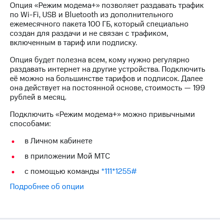
Опция «Режим модема+» позволяет раздавать трафик
на связь
по Wi-Fi, USB и Bluetooth из дополнительного
ежемесячного пакета 100 ГБ, который специально
Роуминг
Тарифы
создан для раздачи и не связан с трафиком,
RED,
включенным в тариф или подписку.
Семейная
РИИЛ
группа
и МТС
Опция будет полезна всем, кому нужно регулярно
Супер
раздавать интернет на другие устройства. Подключить
Заказать
дешевле
её можно на большинстве тарифов и подписок. Далее
SIM-
при
она действует на постоянной основе, стоимость — 199
карту
оплате
рублей в месяц.
с карты
Оформить
МТС
Подключить «Режим модема+» можно привычными
eSIM
Деньги
способами:
SIM-
Выберите
в Личном кабинете
карта
и подключите
в приложении Мой МТС
для
ТВ
иностранцев
с выгодным
с помощью команды
*111*1255#
тарифом
Оформить
Подробнее об опции
чистый
Тарифы
номер