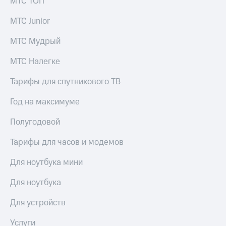
МТС ТОП
КИОН
и не
Строки
только
МТС Junior
Live
Безопасность
МТС Мудрый
Гудок
Финансы
МТС Налегке
Мой
Детям
Тарифы для спутникового ТВ
МТС
и родителям
Год на максимуме
Все
Здоровье
приложения
и фитнес
Полугодовой
Инвестиции
Приложения
Тарифы для часов и модемов
от МТС
Получайте
доход
Для ноутбука мини
Акции
онлайн
Для ноутбука
Приложения
Страхование
КИОН
Для устройств
Покупка
КИОН
полисов
Музыка
Услуги
онлайн