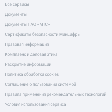
Все сервисы
Настройки
автоплатежа
Документы
Пополнить
Документы ПАО «МТС»
номер
другого
Сертификаты безопасности Минцифры
оператора
Правовая информация
Оплата
интернета
Комплаенс и деловая этика
и
ТВ
Раскрытие информации
Переводы
Политика обработки cookies
с
телефона
на карту
Соглашение о пользовании системой
МТС Pay
Правила применения рекомендательных технологий
Оплата
Условия использования сервиса
по QR-