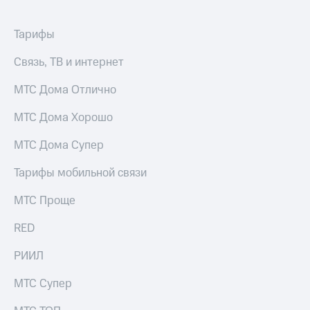
Premium
доступ
к геолокации
Тарифы
Подписка
Сертификаты
на гигабайты
Связь, ТВ и интернет
безопасности
интернета,
фильмы,
Всё
МТС Дома Отлично
музыка
и многое
под
другое
МТС Дома Хорошо
рукой
в Мой МТС
Семейная
МТС Дома Супер
группа
Посмотрите,
Тарифы мобильной связи
что
Скидка
полезного
на тарифы,
МТС Проще
есть
общие
в нашем
подписки
приложении
RED
и услуги,
доступ
КИОН
РИИЛ
к геолокации
КИОН
Кино,
МТС Супер
Музыка
музыка,
книги