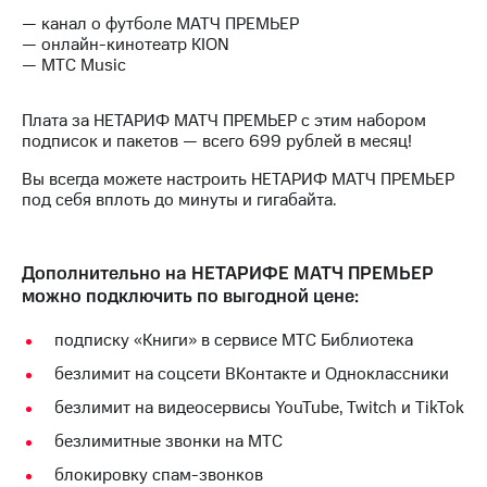
Интернет,
Выбрать
ТВ и телефон
— канал о футболе МАТЧ ПРЕМЬЕР
красивый
для дома
— онлайн-кинотеатр KION
номер
— МТС Music
Заменить
Услуги
SIM-
Плата за НЕТАРИФ МАТЧ ПРЕМЬЕР с этим набором
карту
подписок и пакетов — всего 699 рублей в месяц!
Личный
кабинет
Перейти
Вы всегда можете настроить НЕТАРИФ МАТЧ ПРЕМЬЕР
интернета
на
под себя вплоть до минуты и гигабайта.
и
eSIM
ТВ
Личный
Для дома
кабинет
Дополнительно на НЕТАРИФЕ МАТЧ ПРЕМЬЕР
Выберите
спутникового
и подключите
можно подключить по выгодной цене:
ТВ
ТВ
Скачать
с выгодным
подписку «Книги» в сервисе МТС Библиотека
приложение
тарифом
Мой
безлимит на соцсети ВКонтакте и Одноклассники
МТС
безлимит на видеосервисы YouTube, Twitch и TikTok
Акции
Тарифы
Интернет,
безлимитные звонки на МТС
ТВ и телефон
Видеонаблюдение
блокировку спам-звонков
для дома