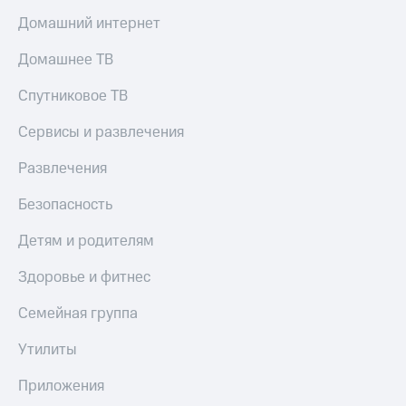
онлайн
Тарифы
Домашний интернет
RED,
Скидка 30%
РИИЛ
Домашнее ТВ
на связь
и МТС Супер
дешевле
Спутниковое ТВ
С картой
при оплате
МТС
с карты
Деньги
Сервисы и развлечения
МТС Деньги
МТС
Развлечения
Обзоры
Накопления
товаров
Безопасность
Откладывайте
Скидки
деньги
Детям и родителям
до 40%
и получайте
доход 15%
на смартфоны
Здоровье и фитнес
Платежи
при
Семейная группа
и
покупке
переводы
со связью
Утилиты
МТС
Пополнить
номер
Приложения
МТС