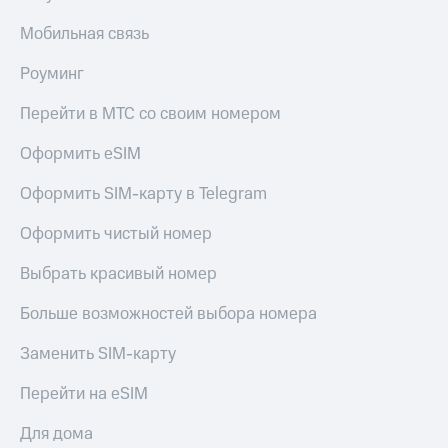
КИОН
Мобильная связь
Скидка 30%
Строки
на связь
Роуминг
Live
С картой
МТС
Перейти в МТС со своим номером
Гудок
Деньги
Оформить eSIM
Мой
МТС
МТС
Накопления
Оформить SIM-карту в Telegram
Все
Откладывайте
Оформить чистый номер
приложения
деньги
Финансы
и получайте
Выбрать красивый номер
Инвестиции
доход 15%
Получайте
Акции
Больше возможностей выбора номера
доход
Условия
онлайн
пополнения
Заменить SIM-карту
Страхование
Скидка
Перейти на eSIM
30%
Покупка
на связь
Для дома
полисов