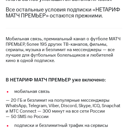
на связь
Все остальные условия подписки «НЕТАРИФ
МАТЧ ПРЕМЬЕР» остаются прежними.
Роуминг
Тарифы
RED,
Семейная
РИИЛ
группа
и МТС
Супер
Мобильная связь, премиальный канал о футболе МАТЧ
Заказать
дешевле
ПРЕМЬЕР, более 195 других ТВ-каналов, фильмы,
SIM-
при
сериалы, музыка и безлимит на мессенджеры — все
карту
оплате
лучшее для футбольных болельщиков и любителей
с карты
кино в одной подписке.
Оформить
МТС
eSIM
Деньги
В НЕТАРИФ МАТЧ ПРЕМЬЕР уже включено:
SIM-
Выберите
карта
и подключите
для
мобильная связь
ТВ
иностранцев
с выгодным
— 20 ГБ и безлимит на популярные мессенджеры
тарифом
WhatsApp, Telegram, Viber, Discord, Skype, ICQ, Snapchat
Оформить
и МТС Connect — 300 минут на все сети России
чистый
— 50 SMS по России
Тарифы
номер
подписки и безлимитный трафик на сервисы