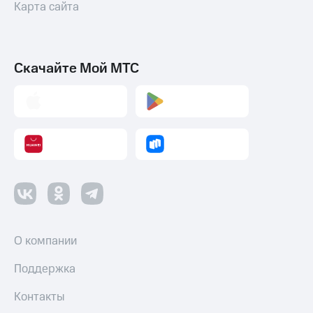
коду
Карта сайта
за границей
тернет-магазин
Смартфоны
Скачайте Мой МТС
Наушники
и
колонки
Умные
часы
и
трекеры
Умный
дом
О компании
Планшеты
Акции
Поддержка
и
скидки
Контакты