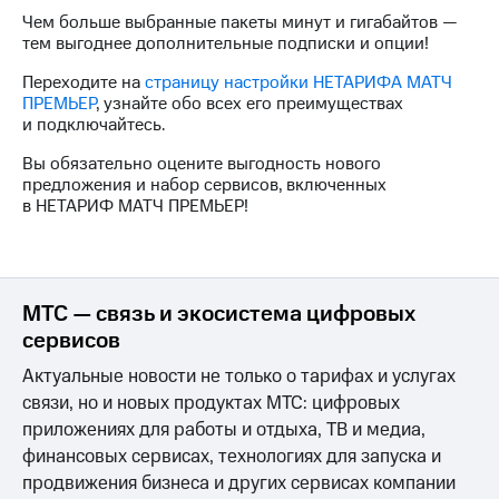
для дома
Чем больше выбранные пакеты минут и гигабайтов —
тем выгоднее дополнительные подписки и опции!
Услуги
149 ₽/
мес
Переходите на
страницу настройки НЕТАРИФА МАТЧ
Акции
ПРЕМЬЕР
, узнайте обо всех его преимуществах
МТС
и подключайтесь.
Домашний
Premium
интернет
Вы обязательно оцените выгодность нового
Подписка
предложения и набор сервисов, включенных
Домашнее
на гигабайты
в НЕТАРИФ МАТЧ ПРЕМЬЕР!
ТВ
интернета,
фильмы,
Спутниковое
музыка
ТВ
и многое
другое
МТС — связь и экосистема цифровых
Перейти
сервисов
в МТС
Семейная
со своим
группа
Актуальные новости не только о тарифах и услугах
номером
связи, но и новых продуктах МТС: цифровых
Скидка
приложениях для работы и отдыха, ТВ и медиа,
Поддержка
на тарифы,
общие
финансовых сервисах, технологиях для запуска и
висы и подписки
подписки
продвижения бизнеса и других сервисах компании
МТС
и услуги,