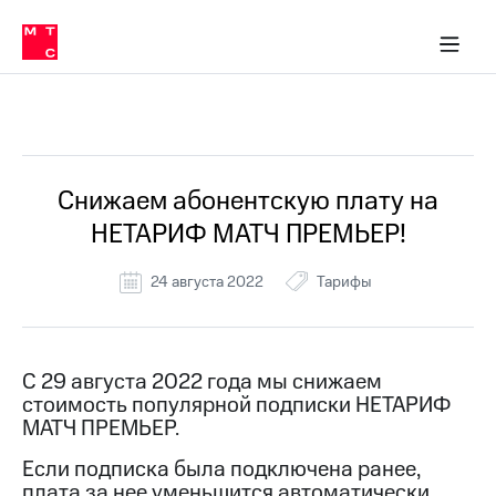
Перенести
ка 30% на связь
обильная связь
Сервисы и подписки
Интернет-магазин
Для дома
Скидка 30% на связь
Личные кабинеты
Финансы
Приложения
номер
ичные кабинеты
в МТС
Мобильная
связь
Все Новости
Тарифы
Интернет
и
ТВ
Услуги
Снижаем абонентскую плату на
Спутниковое
НЕТАРИФ МАТЧ ПРЕМЬЕР!
ТВ
Роуминг
МТС
24 августа 2022
Тарифы
Деньги
Личный
кабинет
Мобильная связь
Скачать
Перенести
С 29 августа 2022 года мы снижаем
приложение
номер
стоимость популярной подписки НЕТАРИФ
Мой
в МТС
МТС
МАТЧ ПРЕМЬЕР.
Акции
Тарифы
Если подписка была подключена ранее,
Скидка 30%
плата за нее уменьшится автоматически.
Услуги