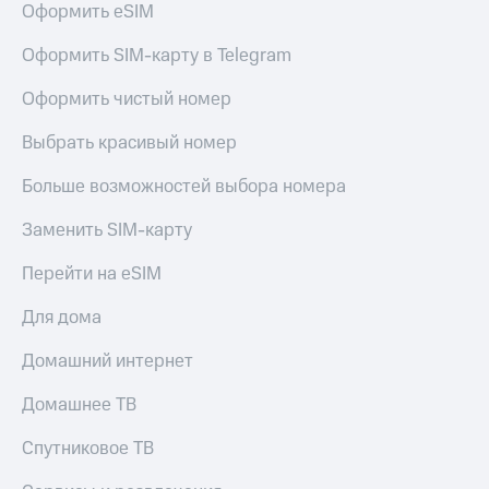
Оформить eSIM
Premium
доступ
к геолокации
Оформить SIM-карту в Telegram
Подписка
Сертификаты
на гигабайты
Оформить чистый номер
безопасности
интернета,
фильмы,
Всё
музыка
Выбрать красивый номер
и многое
под
другое
Больше возможностей выбора номера
рукой
в Мой МТС
Семейная
Заменить SIM-карту
группа
Посмотрите,
Перейти на eSIM
что
Скидка
полезного
на тарифы,
есть
Для дома
общие
в нашем
подписки
приложении
Домашний интернет
и услуги,
доступ
КИОН
Домашнее ТВ
к геолокации
КИОН
Кино,
Спутниковое ТВ
Музыка
музыка,
книги