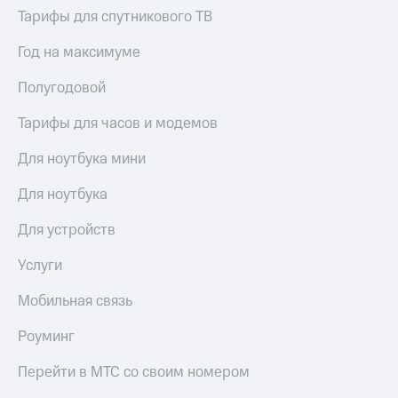
для дома
Тарифы для спутникового ТВ
Услуги
149 ₽/
Год на максимуме
мес
Акции
Полугодовой
МТС
Домашний
Premium
Тарифы для часов и модемов
интернет
Подписка
Домашнее
Для ноутбука мини
на гигабайты
ТВ
интернета,
Для ноутбука
фильмы,
Спутниковое
музыка
ТВ
Для устройств
и многое
другое
Перейти
Услуги
в МТС
Семейная
со своим
группа
Мобильная связь
номером
Скидка
Роуминг
Поддержка
на тарифы,
общие
Перейти в МТС со своим номером
висы и подписки
подписки
МТС
и услуги,