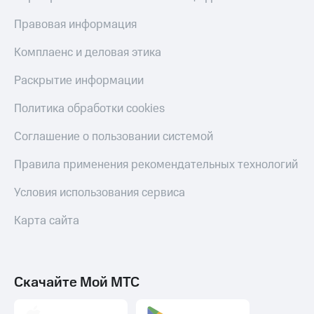
КИОН
Скидка 30%
Правовая информация
Строки
на связь
Комплаенс и деловая этика
Live
С картой
МТС
Раскрытие информации
Гудок
Деньги
Политика обработки cookies
Мой
МТС
МТС
Накопления
Соглашение о пользовании системой
Все
Откладывайте
Правила применения рекомендательных технологий
приложения
деньги
Финансы
и получайте
Условия использования сервиса
Инвестиции
доход 15%
Получайте
Акции
Карта сайта
доход
Условия
онлайн
пополнения
Страхование
Скидка
Скачайте Мой МТС
30%
Покупка
на связь
полисов