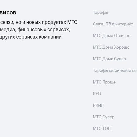
ход 15%
рвисов
Тарифы
 связи, но и новых продуктах МТС:
Связь, ТВ и интернет
 медиа, финансовых сервисах,
МТС Дома Отлично
 других сервисах компании
МТС Дома Хорошо
ле при оплате с карты МТС Деньги
МТС Дома Супер
Тарифы мобильной св
МТС Проще
RED
РИИЛ
МТС Супер
МТС ТОП