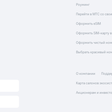
Роуминг
Перейти в МТС со св
Оформить eSIM
Оформить SIM-карту в
Оформить чистый но
Выбрать красивый но
О компании
Подде
Карта салонов экоси
Акционерам и инвест