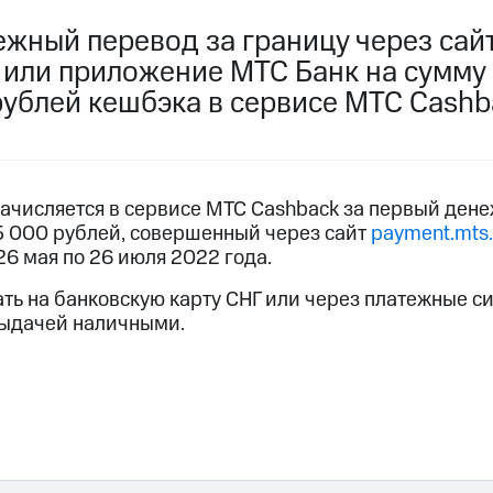
пасность
Финансы
Детям и родителям
Здоровье и 
ежный перевод за границу через сай
ильмы, музыка и многое другое
или приложение МТС Банк на сумму о
ive
Гудок
Мой МТС
Все приложения
рублей кешбэка в сервисе МТС Cashb
услуги, доступ к геолокации
ачисляется в сервисе МТС Cashback за первый ден
 5 000 рублей, совершенный через сайт
payment.mts.
26 мая по 26 июля 2022 года.
 в нашем приложении
ть на банковскую карту СНГ или через платежные си
ive
Гудок
Мой МТС
Все приложения
Инвестиции
выдачей наличными.
ход 15%
ер МТС
Настройки автоплатежа
Пополнить номер др
 на карту
МТС Pay
Оплата по QR-коду за границей
ые часы и трекеры
Умный дом
Планшеты
Акции и 