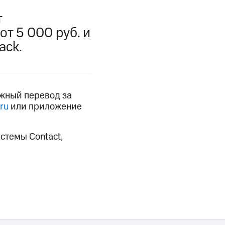
фитнес
Приложения от МТС
т
т 5 000 руб. и
Приложения
ack.
Финансы
ежный перевод за
ru
или приложение
стемы Contact,
угого оператора
Оплата
Интернет-магазин
скидки
Все товары