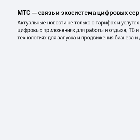
МТС Накопления
Откладывайте деньги и получайте до
МТС — связь и экосистема цифровых се
Акции
Условия пополнения
Актуальные новости не только о тарифах и услугах
цифровых приложениях для работы и отдыха, ТВ и
Скидка 30% на связь
технологиях для запуска и продвижения бизнеса и
Тарифы RED, РИИЛ и МТС Супер дешев
Обзоры товаров
Скидки до 40%
на смартфоны
при покупке со связью МТС