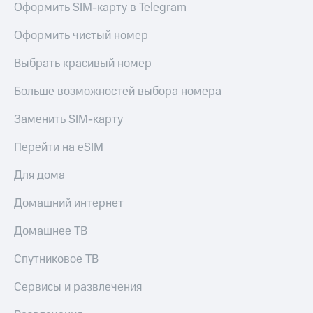
Оформить SIM-карту в Telegram
Premium
доступ
к геолокации
Оформить чистый номер
Подписка
Сертификаты
на гигабайты
Выбрать красивый номер
безопасности
интернета,
фильмы,
Всё
музыка
Больше возможностей выбора номера
и многое
под
другое
Заменить SIM-карту
рукой
в Мой МТС
Семейная
Перейти на eSIM
группа
Посмотрите,
Для дома
что
Скидка
полезного
на тарифы,
есть
Домашний интернет
общие
в нашем
подписки
приложении
Домашнее ТВ
и услуги,
доступ
КИОН
Спутниковое ТВ
к геолокации
КИОН
Кино,
Сервисы и развлечения
Музыка
музыка,
книги