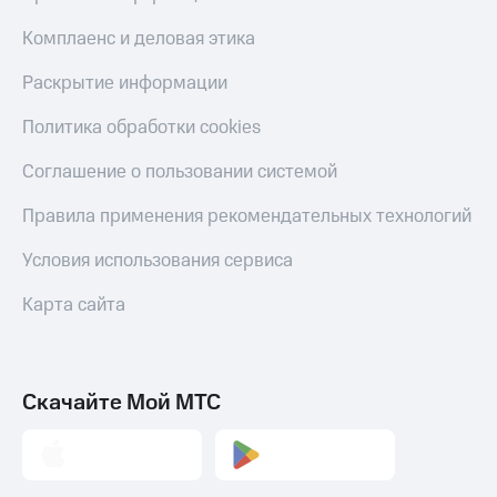
КИОН
Скидка 30%
Комплаенс и деловая этика
Строки
на связь
Раскрытие информации
Live
С картой
МТС
Политика обработки cookies
Гудок
Деньги
Соглашение о пользовании системой
Мой
МТС
МТС
Накопления
Правила применения рекомендательных технологий
Все
Откладывайте
Условия использования сервиса
приложения
деньги
Финансы
и получайте
Карта сайта
Инвестиции
доход 15%
Получайте
Акции
доход
Условия
онлайн
пополнения
Скачайте Мой МТС
Страхование
Скидка
30%
Покупка
на связь
полисов