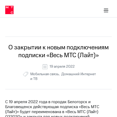
Перенести
ка 30% на связь
обильная связь
Сервисы и подписки
Интернет-магазин
Для дома
Скидка 30% на связь
Личные кабинеты
Финансы
Приложения
номер
ичные кабинеты
в МТС
Мобильная
связь
Все Новости
Тарифы
Интернет
и
ТВ
Услуги
О закрытии к новым подключениям
Спутниковое
подписки «Весь МТС (Лайт)»
ТВ
Роуминг
МТС
19 апреля 2022
Деньги
Мобильная связь
Домашний Интернет
Личный
и ТВ
кабинет
Мобильная связь
Скачать
Перенести
приложение
номер
Мой
в МТС
МТС
С 19 апреля 2022 года в городах Белогорск и
Акции
Тарифы
Благовещенск действующая подписка «Весь МТС
(Лайт)» будет переименована в «Весь МТС (Лайт)
Скидка 30%
Услуги
032020» и закрыта для новых подключений.