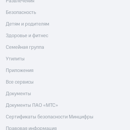
Развлечения
КИОН
и не
Строки
только
Безопасность
Live
Безопасность
Детям и родителям
Гудок
Финансы
Здоровье и фитнес
Мой
Детям
Семейная группа
МТС
и родителям
Утилиты
Все
Здоровье
приложения
и фитнес
Приложения
Инвестиции
Приложения
Все сервисы
от МТС
Получайте
доход
Акции
Документы
онлайн
Приложения
Документы ПАО «МТС»
Страхование
КИОН
Сертификаты безопасности Минцифры
Покупка
КИОН
полисов
Музыка
Правовая информация
онлайн