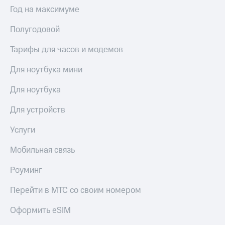
для дома
Год на максимуме
Услуги
149 ₽/
Полугодовой
мес
Акции
Тарифы для часов и модемов
МТС
Домашний
Premium
Для ноутбука мини
интернет
Подписка
Домашнее
Для ноутбука
на гигабайты
ТВ
интернета,
Для устройств
фильмы,
Спутниковое
музыка
ТВ
Услуги
и многое
другое
Перейти
Мобильная связь
в МТС
Семейная
со своим
группа
Роуминг
номером
Скидка
Перейти в МТС со своим номером
Поддержка
на тарифы,
общие
Оформить eSIM
висы и подписки
подписки
МТС
и услуги,