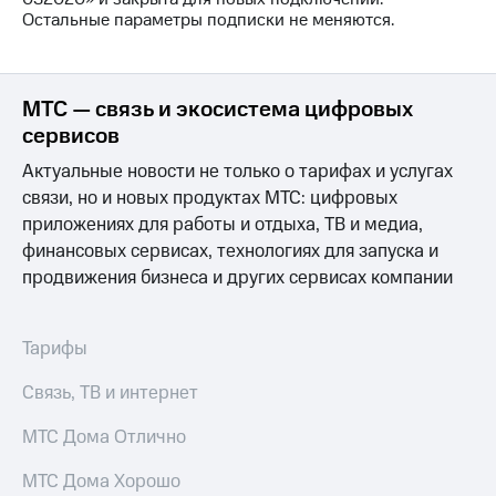
на связь
Остальные параметры подписки не меняются.
Роуминг
Тарифы
RED,
Семейная
РИИЛ
МТС — связь и экосистема цифровых
группа
и МТС
сервисов
Супер
Заказать
дешевле
Актуальные новости не только о тарифах и услугах
SIM-
при
связи, но и новых продуктах МТС: цифровых
карту
оплате
приложениях для работы и отдыха, ТВ и медиа,
с карты
Оформить
МТС
финансовых сервисах, технологиях для запуска и
eSIM
Деньги
продвижения бизнеса и других сервисах компании
SIM-
Выберите
карта
и подключите
Тарифы
для
ТВ
иностранцев
с выгодным
Связь, ТВ и интернет
тарифом
Оформить
МТС Дома Отлично
чистый
Тарифы
номер
МТС Дома Хорошо