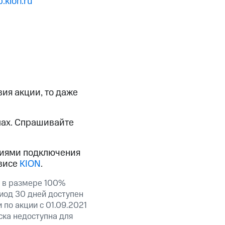
.kion.ru
ия акции, то даже
лах. Спрашивайте
виями подключения
висе
KION
.
 в размере 100%
иод 30 дней доступен
по акции с 01.09.2021
ска недоступна для