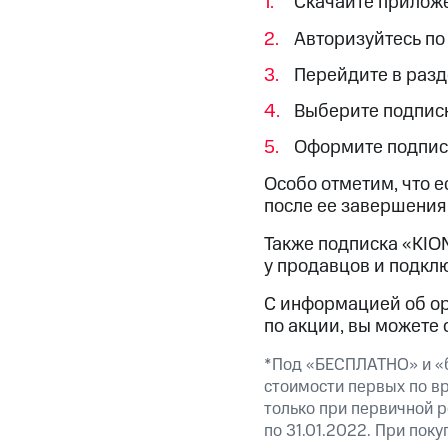
Скачайте приложен
МТС Накопления
Откладывайте деньги и получайте до
Авторизуйтесь по
Акции
Условия пополнения
Перейдите в раз
Выберите подписк
Скидка 30% на связь
Оформите подпис
Тарифы RED, РИИЛ и МТС Супер дешев
Особо отметим, что е
после ее завершения 
Обзоры товаров
Также подписка «KIO
Скидки до 40%
у продавцов и подкл
на смартфоны
С информацией об ор
при покупке со связью МТС
по акции, вы можете
*Под «БЕСПЛАТНО» и «б
стоимости первых по в
только при первичной р
по 31.01.2022. При пок