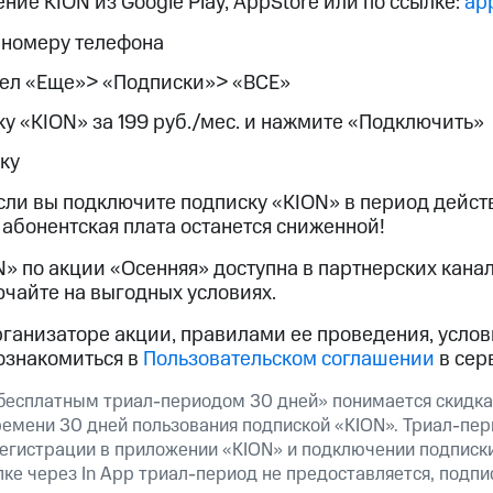
ие KION из Google Play, AppStore или по ссылке:
app
ход 15%
 номеру телефона
дел «Еще»> «Подписки»> «ВСЕ»
у «KION» за 199 руб./мес. и нажмите «Подключить»
ку
ле при оплате с карты МТС Деньги
сли вы подключите подписку «KION» в период действ
абонентская плата останется сниженной!
N» по акции «Осенняя» доступна в партнерских кана
ючайте на выгодных условиях.
ганизаторе акции, правилами ее проведения, усло
 ознакомиться в
Пользовательском соглашении
в сер
есплатным триал-периодом 30 дней» понимается скидка
ремени 30 дней пользования подпиской «KION». Триал-пер
егистрации в приложении «KION» и подключении подписки 
упке через In App триал-период не предоставляется, подпи