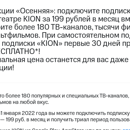
пасность
Финансы
Детям и родителям
Здоровье и 
акции «Осенняя»: подключите подпис
ильмы, музыка и многое другое
еатре KION за 199 рублей в месяц в
ive
Гудок
Мой МТС
Все приложения
ите более 180 ТВ-каналов, тысячи ф
услуги, доступ к геолокации
льтфильмов. При самостоятельном п
N подписки «KION» первые 30 дней п
ЕСПЛАТНО*!
альная цена останется для вас даже
ции!
 в нашем приложении
ive
Гудок
Мой МТС
Все приложения
Инвестиции
ход 15%
то более 180 популярных и специальных ТВ-каналов,
ьмов на любой вкус.
ер МТС
Настройки автоплатежа
Пополнить номер др
 на карту
МТС Pay
Оплата по QR-коду за границей
 31 января 2022 года вы можете подключить подписк
— 199 руб. в месяц и получить триал период пользов
ые часы и трекеры
Умный дом
Планшеты
Акции и 