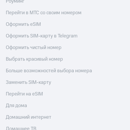
Роуминг
онлайн
Тарифы
RED,
Перейти в МТС со своим номером
Скидка 30%
РИИЛ
на связь
и МТС Супер
Оформить eSIM
дешевле
С картой
при оплате
Оформить SIM-карту в Telegram
МТС
с карты
Деньги
МТС Деньги
Оформить чистый номер
МТС
Обзоры
Накопления
Выбрать красивый номер
товаров
Откладывайте
Больше возможностей выбора номера
Скидки
деньги
до 40%
и получайте
Заменить SIM-карту
доход 15%
на смартфоны
Перейти на eSIM
Платежи
при
и
покупке
Для дома
переводы
со связью
МТС
Домашний интернет
Пополнить
номер
МТС
Домашнее ТВ