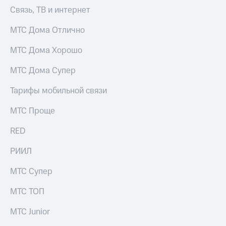
КИОН
и не
Связь, ТВ и интернет
Строки
только
МТС Дома Отлично
Live
Безопасность
МТС Дома Хорошо
Гудок
Финансы
МТС Дома Супер
Мой
Детям
МТС
и родителям
Тарифы мобильной связи
Все
Здоровье
МТС Проще
приложения
и фитнес
RED
Инвестиции
Приложения
от МТС
Получайте
РИИЛ
доход
Акции
онлайн
МТС Супер
Приложения
Страхование
МТС ТОП
КИОН
Покупка
КИОН
МТС Junior
полисов
Музыка
онлайн