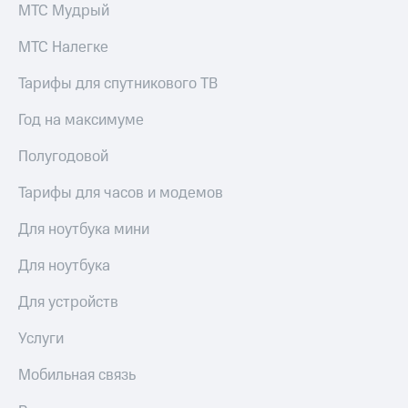
МТС Мудрый
КИОН
Скидка 30%
Строки
МТС Налегке
на связь
Live
С картой
Тарифы для спутникового ТВ
МТС
Гудок
Деньги
Год на максимуме
Мой
МТС
Полугодовой
МТС
Накопления
Тарифы для часов и модемов
Все
Откладывайте
приложения
деньги
Для ноутбука мини
Финансы
и получайте
Инвестиции
доход 15%
Для ноутбука
Получайте
Акции
Для устройств
доход
Условия
онлайн
пополнения
Услуги
Страхование
Скидка
30%
Мобильная связь
Покупка
на связь
полисов