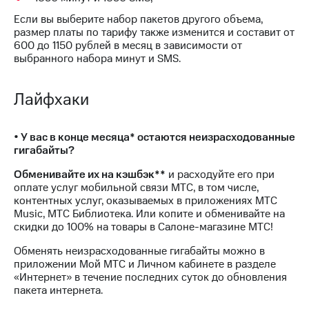
Интернет,
Выбрать
ТВ и телефон
красивый
Если вы выберите набор пакетов другого объема,
для дома
номер
размер платы по тарифу также изменится и составит от
600 до 1150 рублей в месяц в зависимости от
Заменить
выбранного набора минут и SMS.
Услуги
SIM-
карту
Личный
Лайфхаки
кабинет
Перейти
интернета
на
и
eSIM
• У вас в конце месяца* остаются неизрасходованные
ТВ
гигабайты?
Личный
Для дома
кабинет
Выберите
Обменивайте их на кэшбэк**
и расходуйте его при
спутникового
и подключите
оплате услуг мобильной связи МТС, в том числе,
ТВ
ТВ
контентных услуг, оказываемых в приложениях МТС
Скачать
с выгодным
Music, МТС Библиотека. Или копите и обменивайте на
приложение
тарифом
скидки до 100% на товары в Салоне-магазине МТС!
Мой
МТС
Обменять неизрасходованные гигабайты можно в
Акции
Тарифы
приложении Мой МТС и Личном кабинете в разделе
Интернет,
«Интернет» в течение последних суток до обновления
ТВ и телефон
пакета интернета.
Видеонаблюдение
для дома