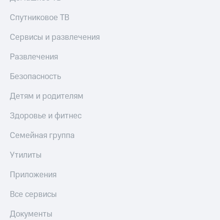
Настройки
Спутниковое ТВ
автоплатежа
Сервисы и развлечения
Пополнить
номер
Развлечения
другого
оператора
Безопасность
Оплата
Детям и родителям
интернета
и
Здоровье и фитнес
ТВ
Семейная группа
Переводы
с
Утилиты
телефона
на карту
Приложения
МТС Pay
Все сервисы
Оплата
по QR-
Документы