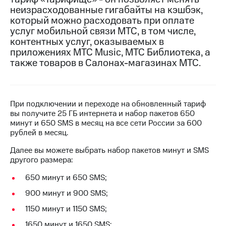
на связь
неизрасходованные гигабайты на кэшбэк,
который можно расходовать при оплате
Роуминг
Тарифы
услуг мобильной связи МТС, в том числе,
RED,
контентных услуг, оказываемых в
Семейная
РИИЛ
приложениях МТС Music, МТС Библиотека, а
группа
и МТС
также товаров в Салонах-магазинах МТС.
Супер
Заказать
дешевле
SIM-
при
карту
оплате
При подключении и переходе на обновленный тариф
с карты
Оформить
вы получите 25 ГБ интернета и набор пакетов 650
МТС
eSIM
минут и 650 SMS в месяц на все сети России за 600
Деньги
рублей в месяц.
SIM-
Выберите
Далее вы можете выбрать набор пакетов минут и SMS
карта
и подключите
другого размера:
для
ТВ
иностранцев
с выгодным
650 минут и 650 SMS;
тарифом
Оформить
900 минут и 900 SMS;
чистый
Тарифы
номер
1150 минут и 1150 SMS;
1650 минут и 1650 SMS;