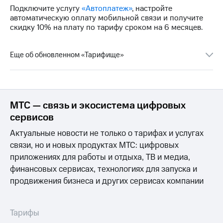
Premium
Подключите услугу
«Автоплатеж»
, настройте
доступ
автоматическую оплату мобильной связи и получите
к геолокации
Подписка
скидку 10% на плату по тарифу сроком на 6 месяцев.
Сертификаты
на гигабайты
безопасности
интернета,
фильмы,
Еще об обновленном «Тарифище»
Всё
музыка
и многое
под
другое
рукой
в Мой МТС
Семейная
МТС — связь и экосистема цифровых
группа
Посмотрите,
сервисов
что
Скидка
Актуальные новости не только о тарифах и услугах
полезного
на тарифы,
есть
связи, но и новых продуктах МТС: цифровых
общие
в нашем
приложениях для работы и отдыха, ТВ и медиа,
подписки
приложении
и услуги,
финансовых сервисах, технологиях для запуска и
доступ
продвижения бизнеса и других сервисах компании
КИОН
к геолокации
КИОН
Кино,
Музыка
Тарифы
музыка,
книги