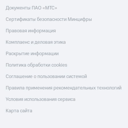
коду
за границей
Документы ПАО «МТС»
тернет-магазин
Сертификаты безопасности Минцифры
Смартфоны
Правовая информация
Наушники
и
Комплаенс и деловая этика
колонки
Раскрытие информации
Умные
часы
Политика обработки cookies
и
трекеры
Соглашение о пользовании системой
Умный
дом
Правила применения рекомендательных технологий
Планшеты
Условия использования сервиса
Акции
Карта сайта
и
скидки