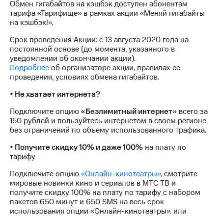
Обмен гигабайтов на кэшбэк доступен абонентам
для дома
тарифа «Тарифище» в рамках акции «Меняй гигабайты
Услуги
на кэшбэк!».
149 ₽/
мес
Срок проведения Акции: с 13 августа 2020 года на
Акции
постоянной основе (до момента, указанного в
МТС
уведомлении об окончании акции).
Домашний
Premium
Подробнее
об организаторе акции, правилах ее
интернет
проведения, условиях обмена гигабайтов.
Подписка
Домашнее
на гигабайты
• Не хватает интернета?
ТВ
интернета,
фильмы,
Подключите опцию
«Безлимитный интернет»
всего за
Спутниковое
музыка
150 рублей и пользуйтесь интернетом в своем регионе
ТВ
и многое
без ограничений по объему использованного трафика.
другое
Перейти
• Получите скидку 10% и даже 100%
на плату по
в МТС
Семейная
тарифу
со своим
группа
номером
Подключите опцию
«Онлайн-кинотеатры»
, смотрите
Скидка
мировые новинки кино и сериалов в МТС ТВ и
Поддержка
на тарифы,
получите скидку 100% на плату по тарифу с набором
общие
пакетов 650 минут и 650 SMS на весь срок
висы и подписки
подписки
использования опции «Онлайн-кинотеатры». или
МТС
и услуги,