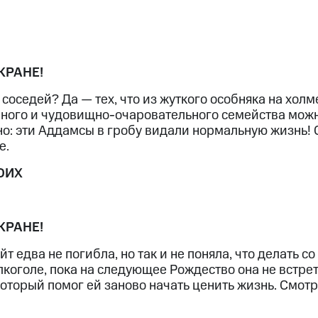
ход 15%
КРАНЕ!
соседей? Да — тех, что из жуткого особняка на холме
ле при оплате с карты МТС Деньги
го и чудовищно-очаровательного семейства можно
но: эти Аддамсы в гробу видали нормальную жизнь! 
e.
ОИХ
КРАНЕ!
йт едва не погибла, но так и не поняла, что делать 
коголе, пока на следующее Рождество она не встре
который помог ей заново начать ценить жизнь. Смотр