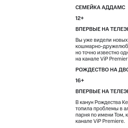
МТС Накопления
СЕМЕЙКА АДДАМС
Откладывайте деньги и получайте до
12+
Акции
Условия пополнения
ВПЕРВЫЕ НА ТЕЛЕЭ
Скидка 30% на связь
Вы уже видели новых 
Тарифы RED, РИИЛ и МТС Супер дешев
кошмарно-дружелюбно
но точно известно од
Обзоры товаров
на канале ViP Premier
РОЖДЕСТВО НА ДВ
Скидки до 40%
на смартфоны
16+
ВПЕРВЫЕ НА ТЕЛЕЭ
при покупке со связью МТС
В канун Рождества Ке
топила проблемы в ал
парня по имени Том, 
канале ViP Premiere.