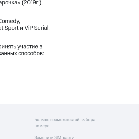
арочка» (2019г.),
 Comedy,
 Sport и ViP Serial.
инять участие в
занных способов:
Больше возможностей выбора
номера
Заменить SIM-карту