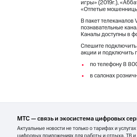
игры» (2019г.), «Абба
«Отпетые мошенницы» 
В пакет телеканалов V
познавательные каналы 
Каналы доступны в ф
Спешите подключить п
акции и подключить 
по телефону 8 80
в салонах рознич
МТС — связь и экосистема цифровых се
Актуальные новости не только о тарифах и услугах
цифровых приложениях для работы и отдыха, ТВ и