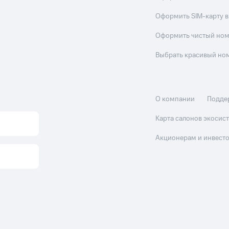
Оформить SIM-карту в
Оформить чистый но
Выбрать красивый но
О компании
Подде
Карта салонов экоси
Акционерам и инвест