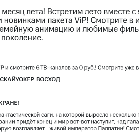
пасность
Финансы
Детям и родителям
Здоровье и 
месяц лета! Встретим лето вместе с
ильмы, музыка и многое другое
 новинками пакета ViP! Смотрите в 
ive
Гудок
Мой МТС
Все приложения
семейную анимацию и любимые филь
услуги, доступ к геолокации
 поколение.
P и смотрите 6 ТВ-каналов за 0 руб.! Смотрите уже в
 в нашем приложении
СКАЙУОКЕР. ВОСХОД
ive
Гудок
Мой МТС
Все приложения
Инвестиции
ход 15%
КРАНЕ!
ер МТС
Настройки автоплатежа
Пополнить номер др
антастической саги, на которой выросло несколько 
 на карту
МТС Pay
Оплата по QR-коду за границей
ирании придёт конец и мир вот-вот наступит, над гал
рую возглавляет... живой император Палпатин! Смот
ые часы и трекеры
Умный дом
Планшеты
Акции и 