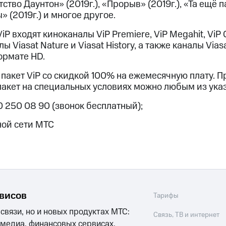
тство Даунтон» (2019г.), «Прорыв» (2019г.), «Та ещё п
(2019г.) и многое другое.
iP входят киноканалы ViP Premiere, ViP Megahit, ViP
Viasat Nature и Viasat History, а также каналы Viasat
ормате HD.
акет ViP со скидкой 100% на ежемесячную плату. Пр
пакет на специальных условиях можно любым из ука
0 250 08 90 (звонок бесплатный);
ной сети МТС
рвисов
Тарифы
 связи, но и новых продуктах МТС:
Связь, ТВ и интернет
 медиа, финансовых сервисах,