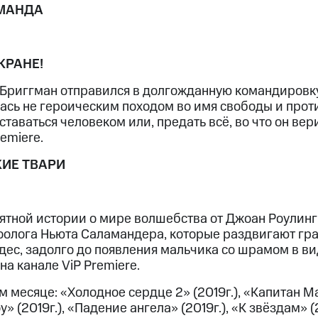
МАНДА
КРАНЕ!
 Бриггман отправился в долгожданную командировку
ась не героическим походом во имя свободы и проти
таваться человеком или, предать всё, во что он вер
emiere.
ИЕ ТВАРИ
тной истории о мире волшебства от Джоан Роулинг!
олога Ньюта Саламандера, которые раздвигают гра
удес, задолго до появления мальчика со шрамом в в
 на канале ViP Premiere.
м месяце: «Холодное сердце 2» (2019г.), «Капитан Ма
 (2019г.), «Падение ангела» (2019г.), «К звёздам» (