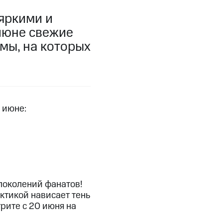
фитнес
Приложения от МТС
 яркими и
июне свежие
Приложения
мы, на которых
Финансы
 июне:
угого оператора
Оплата
поколений фанатов!
актикой нависает тень
рите с 20 июня на
Интернет-магазин
скидки
Все товары