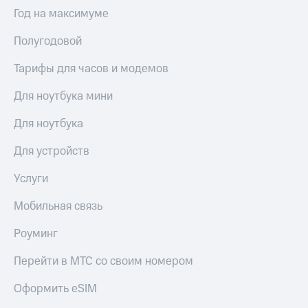
Интернет,
Выбрать
Год на максимуме
ТВ и телефон
красивый
для дома
номер
Полугодовой
Заменить
Услуги
SIM-
Тарифы для часов и модемов
карту
Личный
Для ноутбука мини
кабинет
Перейти
интернета
на
Для ноутбука
и
eSIM
ТВ
Для устройств
Личный
Для дома
кабинет
Выберите
Услуги
спутникового
и подключите
ТВ
ТВ
Мобильная связь
Скачать
с выгодным
приложение
тарифом
Роуминг
Мой
МТС
Перейти в МТС со своим номером
Акции
Тарифы
Интернет,
Оформить eSIM
ТВ и телефон
Видеонаблюдение
для дома