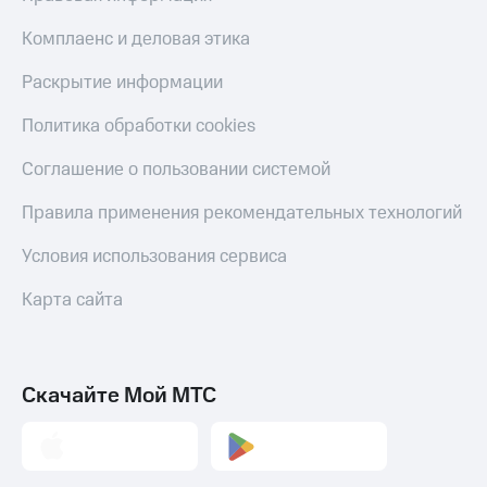
КИОН
и не
Строки
Комплаенс и деловая этика
только
Live
Безопасность
Раскрытие информации
Гудок
Финансы
Политика обработки cookies
Мой
Детям
Соглашение о пользовании системой
МТС
и родителям
Правила применения рекомендательных технологий
Все
Здоровье
приложения
и фитнес
Условия использования сервиса
Инвестиции
Приложения
Карта сайта
от МТС
Получайте
доход
Акции
онлайн
Скачайте Мой МТС
Приложения
Страхование
КИОН
Покупка
КИОН
полисов
Музыка
онлайн