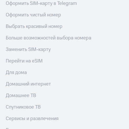
для дома
Оформить SIM-карту в Telegram
Услуги
149 ₽/
Оформить чистый номер
мес
Акции
Выбрать красивый номер
МТС
Домашний
Premium
Больше возможностей выбора номера
интернет
Подписка
Заменить SIM-карту
Домашнее
на гигабайты
ТВ
интернета,
Перейти на eSIM
фильмы,
Спутниковое
музыка
Для дома
ТВ
и многое
другое
Домашний интернет
Перейти
в МТС
Семейная
со своим
Домашнее ТВ
группа
номером
Скидка
Спутниковое ТВ
Поддержка
на тарифы,
общие
Сервисы и развлечения
висы и подписки
подписки
МТС
и услуги,