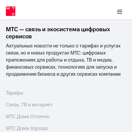
Перенести
ка 30% на связь
обильная связь
Сервисы и подписки
Интернет-магазин
Для дома
Скидка 30% на связь
Личные кабинеты
Финансы
Приложения
номер
ичные кабинеты
в МТС
Мобильная
связь
МТС — связь и экосистема цифровых
Тарифы
Интернет
сервисов
и
Актуальные новости не только о тарифах и услугах
ТВ
Услуги
связи, но и новых продуктах МТС: цифровых
Спутниковое
приложениях для работы и отдыха, ТВ и медиа,
ТВ
финансовых сервисах, технологиях для запуска и
Роуминг
продвижения бизнеса и других сервисах компании
МТС
Деньги
Личный
кабинет
Мобильная связь
Тарифы
Скачать
Перенести
приложение
номер
Связь, ТВ и интернет
Мой
в МТС
МТС
МТС Дома Отлично
Акции
Тарифы
МТС Дома Хорошо
Скидка 30%
Услуги