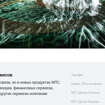
рвисов
Тарифы
 связи, но и новых продуктах МТС:
Связь, ТВ и интернет
 медиа, финансовых сервисах,
МТС Дома Отлично
 других сервисах компании
МТС Дома Хорошо