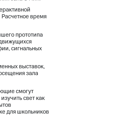
терактивной
 Расчетное время
йшего прототипа
 движущихся
фии, сигнальных
енных выставок,
осещения зала
ающие смогут
изучить свет как
ытов
ке для школьников