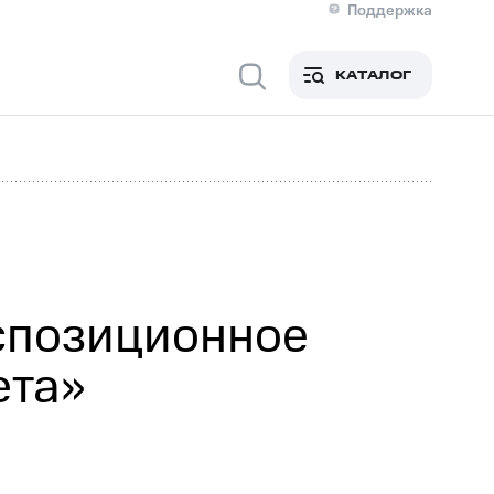
Поддержка
О МТС
я информация
Контакты
КАТАЛОГ
Медиа-центр
кты
Новости в регионе
Инвесторам и акционерам
ция акционерам
Документы
роль и аудит
Рынок акций
й
Описание
р
Реквизиты
Контакты
Устойчивое развитие
Комплаенс и деловая этика
На главную
кспозиционное
ета»