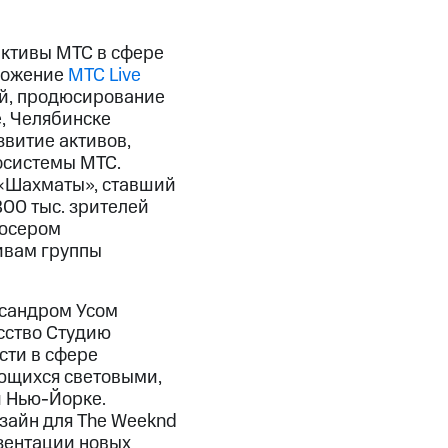
активы МТС в сфере
ложение
МТС Live
ий, продюсирование
, Челябинске
звитие активов,
осистемы МТС.
«Шахматы», ставший
00 тыс. зрителей
дюсером
тивам группы
ксандром Усом
усство Студию
сти в сфере
ющихся световыми,
и Нью-Йорке.
изайн для The Weeknd
езентации новых