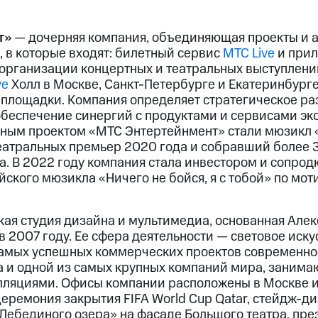
т»
— дочерняя компания, объединяющая проекты и 
 в которые входят: билетный сервис
МТС Live
и при
о организации концертных и театральных выступлен
ve
Холл в Москве, Санкт-Петербурге и Екатеринбурге
 площадки. Компания определяет стратегическое ра
обеспечение синергий с продуктами и сервисами эк
ным проектом «МТС Энтертейнмент» стали мюзикл 
еатральных премьер 2020 года и собравший более 3
та. В 2022 году компания стала инвестором и сопро
ского мюзикла «Ничего не бойся, я с тобой» по мо
ая студия дизайна и мультимедиа, основанная Але
 2007 году. Ее сфера деятельности — световое иск
амых успешных коммерческих проектов современно
 и одной из самых крупных компаний мира, занима
лляциями. Офисы компании расположены в Москве 
еремония закрытия FIFA World Cup Qatar, стейдж-д
«Лебединого озера» на фасаде Большого театра, пр