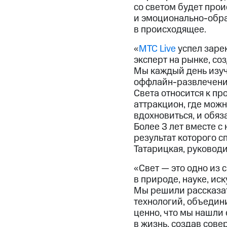
со светом будет про
и эмоционально-обра
в происходящее.
«
МTC Live
успел зарек
эксперт на рынке, с
Мы каждый день изуча
оффлайн-развлечения 
Света относится к п
аттракцион, где мож
вдохновиться, и обяз
Более 3 лет вместе 
результат которого с
Татарицкая, руковод
«Свет — это одно из
в природе, науке, иск
Мы решили рассказат
технологий, объедин
ценно, что мы нашл
в жизнь, создав сове