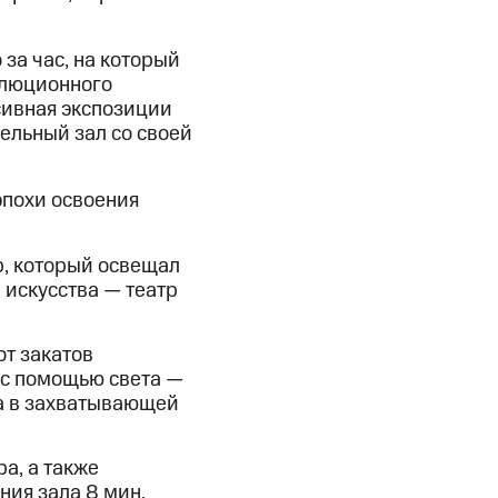
 за час, на который
олюционного
сивная экспозиции
ельный зал со своей
эпохи освоения
р, который освещал
 искусства — театр
от закатов
и с помощью света —
ба в захватывающей
а, а также
ния зала 8 мин.