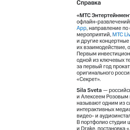
Справка
«МТС Энтертейнмен
офлайн-развлечений,
App
, направление п
мероприятий,
МТС Li
и другие концертные
их взаимодействие, 
Первым инвестицион
одной из ключевых т
за первый год прока
оригинального россий
«Секрет».
Sila Sveta
— российск
и Алексеем Розовым в
называют одним из с
интерактивных медиа
видео- и аудиоинста
В портфолио студии ц
и Drake, постановка 