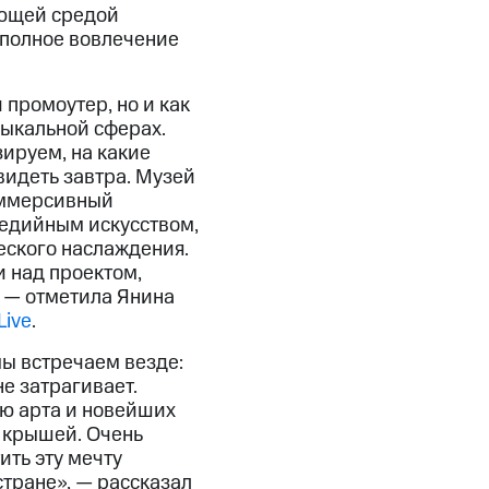
ающей средой
 полное вовлечение
 промоутер, но и как
зыкальной сферах.
ируем, на какие
видеть завтра. Музей
иммерсивный
медийным искусством,
ческого наслаждения.
 над проектом,
, — отметила Янина
Live
.
мы встречаем везде:
не затрагивает.
ью арта и новейших
й крышей. Очень
ить эту мечту
стране», — рассказал