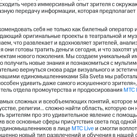
исходить через иммерсивный опыт зрителя с окруж
зную передачу информации, которая предполагает
омендовать себя не только как билетный оператор и
оздающий оригинальные проекты в театральной и му
ем, что развлекает и вдохновляет зрителей, анализ
они готовы тратить деньги сегодня, и что захотят у
роектам нового поколения. Мы создаем уникальный 
но получить новые знания и познакомиться с мульти
ательно вернуться снова ради визуального и эстети
с нашими единомышленниками Sila Sveta мы работали
пособен удивить даже самого искушенного зрителя»
итель отдела промоутерства и продюсирования
МТС 
 самых сложных и всеобъемлющих понятий, которое 
усстве, религии... сложно найти область, которую он 
ь зрителям про это удивительное явление с помощ
ив все основные сферы присутствия света под одно
и единомышленников в лице
МТС Live
и смогли воплот
ршенно новый тип развлечений и обучения в нашей 