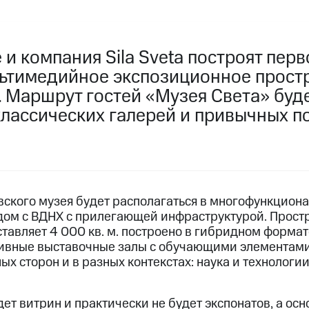
 и компания Sila Sveta построят перв
ьтимедийное экспозиционное прост
. Маршрут гостей «Музея Света» буд
 классических галерей и привычных 
вского музея будет располагаться в многофункцион
ом с ВДНХ с прилегающей инфраструктурой. Простр
ставляет 4 000 кв. м. построено в гибридном форм
вные выставочные залы с обучающими элементам
ых сторон и в разных контекстах: наука и технологии,
дет витрин и практически не будет экспонатов, а ос