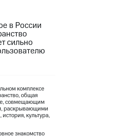
ое в России
ранство
ет сильно
пользователю
альном комплексе
анство, общая
ате, совмещающим
и, раскрывающими
 история, культура,
новное знакомство