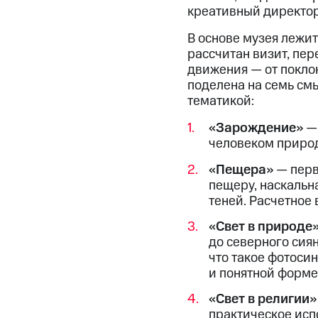
креативный директор 
В основе музея лежит
рассчитан визит, пе
движения — от покло
поделена на семь смы
тематикой:
«Зарождение»
— 
человеком природ
«Пещера»
— перв
пещеру, наскальн
теней. Расчетное
«Свет в природе
до северного сия
что такое фотоси
и понятной форме
«Свет в религии»
практическое исп