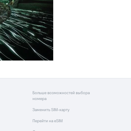
Больше возможностей выбора
номера
Заменить SIM-карту
Перейти на eSIM