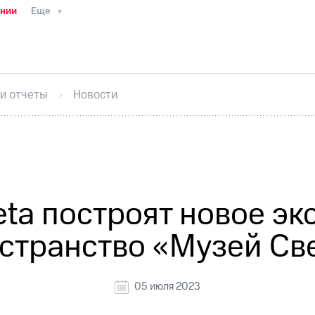
ании
Еще
ТС
Пресс-релизы
МТС о технологиях
ТС
История компании
Руководство региона
Правова
стижения
Интервью
Финансовая отчетность
Конта
 и отчеты
Новости
тивный секретарь
Раскрытие информации
Информа
ный кабинет акционера
Акционерный капитал
Конт
Порядок выкупа акций
Дивиденды
Рынок облигаци
 погашении именных облигаций
Другое
Регистрато
veta построят новое э
странство «Музей Св
05 июля 2023