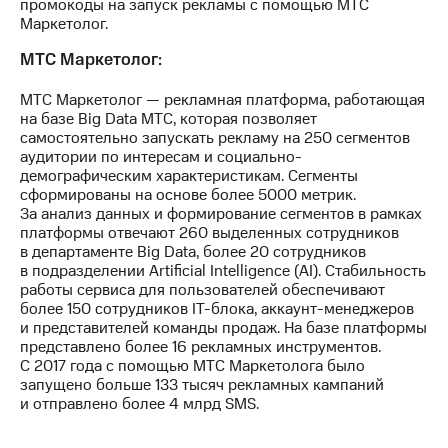
промокоды на запуск рекламы с помощью МТС
выкупа
Маркетолог.
акций
Дивиденды
МТС Маркетолог:
Рынок
облигаций
МТС Маркетолог — рекламная платформа, работающая
на базе Big Data МТС, которая позволяет
Описание
самостоятельно запускать рекламу на 250 сегментов
Еврооблигации-2023
аудитории по интересам и социально-
Уведомление
демографическим характеристикам. Сегменты
о
сформированы на основе более 5000 метрик.
погашении
За анализ данных и формирование сегментов в рамках
именных
платформы отвечают 260 выделенных сотрудников
облигаций
в департаменте Big Data, более 20 сотрудников
Другое
в подразделении Artificial Intelligence (AI). Стабильность
работы сервиса для пользователей обеспечивают
Регистратор
более 150 сотрудников IT-блока, аккаунт-менеджеров
Реквизиты
и представителей команды продаж. На базе платформы
Контакты
представлено более 16 рекламных инструментов.
йчивое развитие
С 2017 года с помощью МТС Маркетолога было
и деловая этика
запущено больше 133 тысяч рекламных кампаний
На главную
и отправлено более 4 млрд SMS.