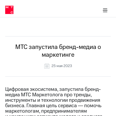
О
сторам и акционерам
Комплаенс и деловая этика
Устойчивое развитие
Медиа-центр
О МТС
О МТС
На главную
компании
О
компании
Стратегия
Стратегия
Все Новости
Карьера
в МТС
Карьера
в МТС
Пресс-
МТС запустила бренд-медиа о
релизы
История
маркетинге
компании
МТС
о технологиях
Руководство
25 мая 2023
региона
Правовая
информация
Цифровая экосистема, запустила бренд-
медиа МТС Маркетолога про тренды,
Контакты
инструменты и технологии продвижения
бизнеса. Главная цель сервиса ― помочь
Медиа-центр
Пресс-
маркетологам, предпринимателям
релизы