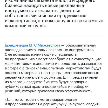
и компаниям сегмента малого и среднего
бизнеса находить новые рекламные
МТС
инструменты и форматы, делиться
о технологиях
собственными кейсами продвижения
и экспертизой, а также запускать рекламные
Достижения
кампании «с нуля».
Интервью
Финансовая
отчетность
Бренд-медиа МТС Маркетолога
— образовательная
площадка поиска новых рекламных инструментов.
Контакты
С ее помощью начинающие специалисты
по продвижению смогут разобраться в существующих
Новости
маркетинговых технологиях и продолжить развиваться
в
в сфере digital-рекламы, опытным маркетологам будут
регионе
полезны материалы про тренды, тестирование новых
рекламных каналов и форматов. Для представителей
м и акционерам
из малого и среднего бизнеса будут регулярно
Корпоративное
публиковаться практические кейсы и подборки
управление
решений, которые доказали свою эффективность.
«Для того, чтобы помогать маркетологам
Корпоративный
и предпринимателям держать руку на пульсе, следить
секретарь