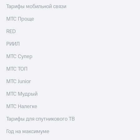
Тарифы мобильной связи
МТС Проще
RED
РИИЛ
МТС Супер
МТС ТОП
МТС Junior
МТС Мудрый
МТС Налегке
Тарифы для спутникового ТВ
Год на максимуме