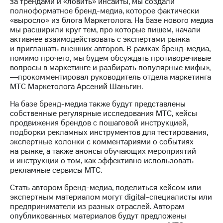
за трендами и «ловить» инсайты, мы создали
Раскрытие
полноформатное бренд-медиа, которое фактически
информации
«выросло» из блога Маркетолога. На базе нового медиа
Информация
мы расширили круг тем, про которые пишем, начали
акционерам
активнее взаимодействовать с экспертами рынка
Документы
и приглашать внешних авторов. В рамках бренд-медиа,
ПАО
помимо прочего, мы будем обсуждать противоречивые
"МТС"
вопросы в маркетинге и разбирать популярные мифы»,
Собрания
―прокомментировал руководитель отдела маркетинга
акционеров
МТС Маркетолога Арсений Шаньгин.
Личный
кабинет
На базе бренд-медиа также будут представлены
акционера
собственные регулярные исследования МТС, кейсы
Акционерный
продвижения брендов с пошаговой инструкцией,
капитал
подборки рекламных инструментов для тестирования,
Контроль
экспертные колонки с комментариями о событиях
и
на рынке, а также анонсы обучающих мероприятий
аудит
и инструкции о том, как эффективно использовать
Рынок
рекламные сервисы МТС.
акций
Стать автором бренд-медиа, поделиться кейсом или
Описание
экспертным материалом могут digital-cпециалисты или
Программа
предприниматели из разных отраслей. Авторам
приобретения
опубликованных материалов будут предложены
Порядок