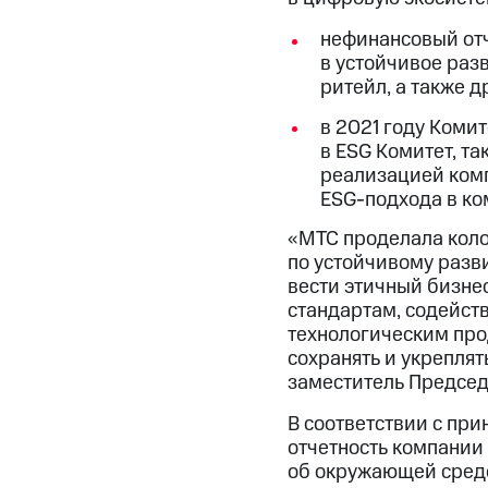
нефинансовый отч
в устойчивое раз
ритейл, а также 
в 2021 году Коми
в ESG Комитет, та
реализацией комп
ESG-подхода в ко
«МТС проделала коло
по устойчивому разв
вести этичный бизне
стандартам, содейст
технологическим про
сохранять и укреплят
заместитель Председ
В соответствии с пр
отчетность компании
об окружающей среде