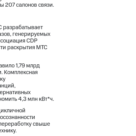
ы 207 салонов связи.
С разрабатывает
азов, генерируемых
ссоциация СDP
сти раскрытия МТС
авило 1,79 млрд
и. Комплексная
ку
анций,
тернативных
омить 4,3 млн кВт*ч.
цикличной
 осознанности
 переработку свыше
ехнику.