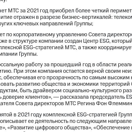
ет МТС за 2021 год приобрел более четкий периме
витие отражен в разрезе бизнес-вертикалей: телеком
других ключевых направлений Группы;
тет по корпоративному управлению Совета директо
кже в структуре компании создан Центр ESG, которы
лексной ESG-стратегией МТС, а также координиру
мпании Группы.
ссальную работу за прошедший год в области реал
итию. При этом компания остается верной своим не
с, обеспечивая его прозрачность по самым высоким
вовать развитию общества и экономики территорий
дуктам, быть драйвером социально-культурного раз
ь доверие клиентов», ― рассказала председатель E
ателя Совета директоров МТС Регина Фон Флеммин
инятой в 2021 году комплексной ESG-стратегией Гру
 описывает ее деятельность по следующим направле
», «Развитие цифрового общества», «Обеспечение