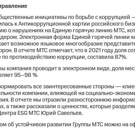
правление
щественные инициативы по борьбе с коррупцией — 
лась к Антикоррупционной хартии российского биз
ю о нарушениях на Единую горячую линию МТС, ко
ером. Электронная форма Единой горячей линии к
ражает возможное языковое многообразие представит
рон. В отчете МТС отмечает, что в 2021 году доля со
по противодействию коррупции, составила 87%.
ы компания проводит в электронном виде, доля ме
авляет 95–98 %
формировать все заинтересованные стороны ― клие
тельности компании, влияющей на социально-эконом
вия. В отчете мы отразили разностороннюю информ
х, а также рассказали о ценностях, которые раздел
Центра ESG МТС Юрий Савельев.
том об устойчивом развитии Группы МТС можно на 