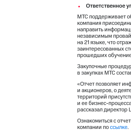
Ответственное у
МТС поддерживает об
компания присоедини
направить информаци
независимым провайд
на 21 языке, что от
заинтересованных сто
прошедших обучение 
Закупочные процедур
в закупках МТС сост
«Отчет позволяет ин
и акционеров, о дея
территорий присутст
и ее бизнес-процесса
рассказал директор 
Ознакомиться с отче
компании по
ссылке
.