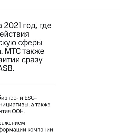
2021 год, где
действия
ескую сферы
. МТС также
витии сразу
ASB.
изнес- и ESG-
нициативы, а также
ития ООН.
тражением
сформации компании