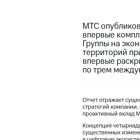
МТС опубликова
впервые компл
Группы на эко
территорий пр
впервые раскр
по трем между
Отчет отражает суще
стратегий компании,
проактивный вклад М
Концепция четырнадц
существенных измен
в цифровую экосисте