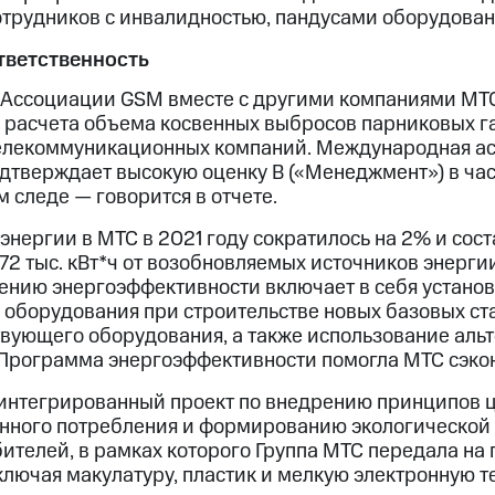
отрудников с инвалидностью, пандусами оборудован
тветственность
 Ассоциации GSM вместе с другими компаниями МТ
расчета объема косвенных выбросов парниковых г
телекоммуникационных компаний. Международная а
одтверждает высокую оценку В («Менеджмент») в ча
 следе — говорится в отчете.
нергии в МТС в 2021 году сократилось на 2% и сост
3,72 тыс. кВт*ч от возобновляемых источников энерги
нию энергоэффективности включает в себя установ
оборудования при строительстве новых базовых ст
ующего оборудования, а также использование аль
 Программа энергоэффективности помогла МТС сэкон
интегрированный проект по внедрению принципов 
енного потребления и формированию экологической
бителей, в рамках которого Группа МТС передала на
включая макулатуру, пластик и мелкую электронную т