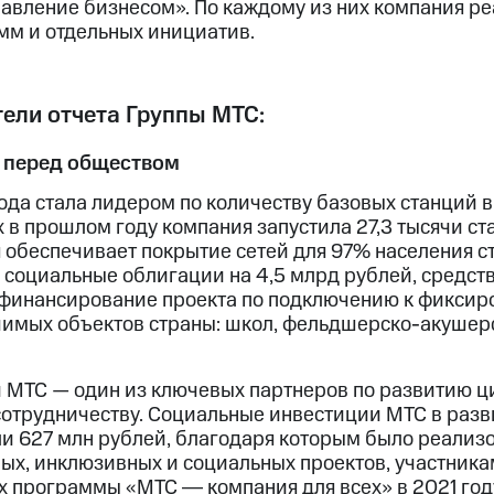
равление бизнесом». По каждому из них компания ре
мм и отдельных инициатив.
ели отчета Группы МТС:
 перед обществом
ода стала лидером по количеству базовых станций 
х в прошлом году компания запустила 27,3 тысячи ст
я обеспечивает покрытие сетей для 97% населения с
 социальные облигации на 4,5 млрд рублей, средств
финансирование проекта по подключению к фиксир
чимых объектов страны: школ, фельдшерско-акушерс
и МТС — один из ключевых партнеров по развитию 
сотрудничеству. Социальные инвестиции МТС в раз
ли 627 млн рублей, благодаря которым было реализ
ых, инклюзивных и социальных проектов, участникам
ах программы «МТС ― компания для всех» в 2021 год