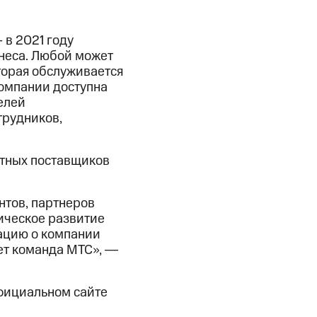
в 2021 году
неса. Любой может
торая обслуживается
омпании доступна
елей
трудников,
стных поставщиков
нтов, партнеров
ическое развитие
ацию о компании
яет команда МТС», ―
официальном сайте