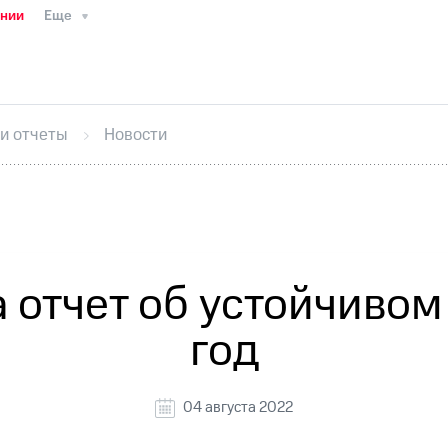
ании
Еще
ТС
Пресс-релизы
МТС о технологиях
ТС
История компании
Руководство региона
Правова
стижения
Интервью
Финансовая отчетность
Конта
 и отчеты
Новости
тивный секретарь
Раскрытие информации
Информа
ный кабинет акционера
Акционерный капитал
Конт
Порядок выкупа акций
Дивиденды
Рынок облигаци
 погашении именных облигаций
Другое
Регистрато
отчет об устойчивом
год
04 августа 2022