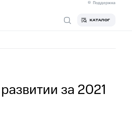
Поддержка
О МТС
я информация
Контакты
КАТАЛОГ
Медиа-центр
кты
Новости в регионе
Инвесторам и акционерам
ция акционерам
Документы
роль и аудит
Рынок акций
й
Описание
р
Реквизиты
Контакты
Устойчивое развитие
Комплаенс и деловая этика
На главную
 развитии за 2021