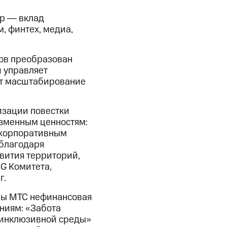
тр ― вклад
, финтех, медиа,
ров преобразован
й управляет
ет масштабирование
изации повестки
изменным ценностям:
 корпоративным
 благодаря
вития территорий,
SG Комитета,
г.
ппы МТС нефинансовая
ниям: «Забота
 инклюзивной среды»