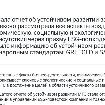
ла отчет об устойчивом развитии за 
ексно рассмотрела все аспекты воз
номическую, социальную и экологич
исутствия через призму ESG-подхода
ыла информацию об устойчивом раз
народным стандартам: GRI, TCFD и S
ственные факты бизнес-деятельности, взаимосвязь б
 описывает ключевые экологические и социальные и
ТС в достижение Целей в области устойчивого разв
атого отчета об устойчивом развитии МТС стала о
ений в управлении ESG-повесткой компании и тран
му: