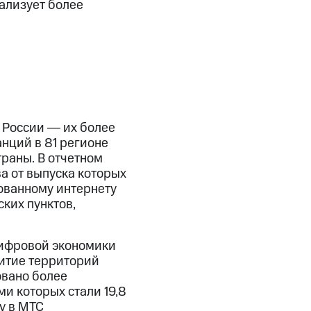
ализует более
в России ― их более
анций в 81 регионе
траны. В отчетном
а от выпуска которых
ованному интернету
ких пунктов,
цифровой экономики
витие территорий
овано более
и которых стали 19,8
у в МТС