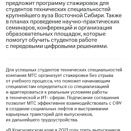
предложит программу стажировок для
студентов технических специальностей
МТС
крупнейшего вуза Восточной Сибири. Также
о технологиях
в планах проведение научно-практических
Достижения
семинаров, конференций и организация
образовательных площадок, которые
Интервью
помогут обучить студентов работе
с передовыми цифровыми решениями.
Финансовая
отчетность
Контакты
Для успешных студентов технических специальностей
компания МТС организует стажировки без отрыва
Новости
от учебного процесса, что поможет начинающим
в
специалистам определиться со специализацией
регионе
и адаптироваться к реальным условиям работы
в технической и ИТ- сферах. Подписание соглашения
м и акционерам
позволит МТС эффективнее взаимодействовать с СФУ
Корпоративное
в создании социальных лифтов и выстраивании
управление
карьерных траекторий для выпускников,
их дальнейшего трудоустройства.
Корпоративный
секретарь
«В Красноярском крае в 2021 году треть выпускников