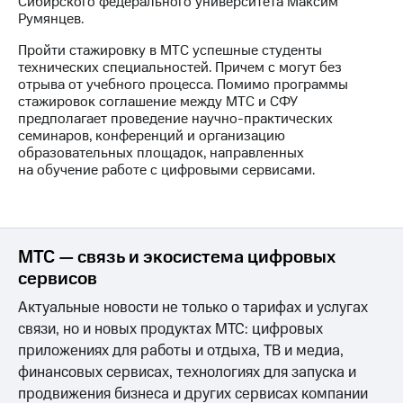
Сибирского федерального университета Максим
выкупа
Румянцев.
акций
Дивиденды
Пройти стажировку в МТС успешные студенты
Рынок
технических специальностей. Причем с могут без
облигаций
отрыва от учебного процесса. Помимо программы
стажировок соглашение между МТС и СФУ
Описание
предполагает проведение научно-практических
Еврооблигации-2023
семинаров, конференций и организацию
Уведомление
образовательных площадок, направленных
о
на обучение работе с цифровыми сервисами.
погашении
именных
облигаций
Другое
МТС — связь и экосистема цифровых
Регистратор
сервисов
Реквизиты
Контакты
Актуальные новости не только о тарифах и услугах
йчивое развитие
связи, но и новых продуктах МТС: цифровых
и деловая этика
приложениях для работы и отдыха, ТВ и медиа,
На главную
финансовых сервисах, технологиях для запуска и
продвижения бизнеса и других сервисах компании