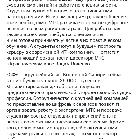
Раскрытие
вузов не смогли найти работу по специальности.
информации
Студентам нужно общаться с потенциальными
Информация
работодателями. Но и нам, например, такое общение
акционерам
тоже необходимо. МТС развивает сложные цифровые
Документы
решения во всех регионах страны. Для работы над
ПАО
такими проектами требуются специалисты,
"МТС"
и мы готовы принимать участие в их практическом
Собрания
обучении. А студенты смогут в будущем построить
акционеров
карьеру в современной ИТ-компании», — отметил
Личный
исполняющий обязанности директора МТС
кабинет
в Красноярском крае Вадим Валенко.
акционера
Акционерный
«СФУ — крупнейший вуз Восточной Сибири, сейчас
капитал
в нем обучаются около 26 000 студентов.
Контроль
Мы заинтересованы, чтобы они получали
и
представление о практической стороне своих будущих
аудит
профессий. Сотрудничество с крупнейшей компанией
Рынок
по предоставлению цифровых сервисов позволит
акций
организовать работу с экспертами МТС и передаче
студентам соответствующих направлений опыта
Описание
работы со сложными цифровыми сервисами. Кроме
Программа
того, познакомит молодых людей с актуальными
приобретения
задачами реального бизнеса», — отметил ректор
Порядок