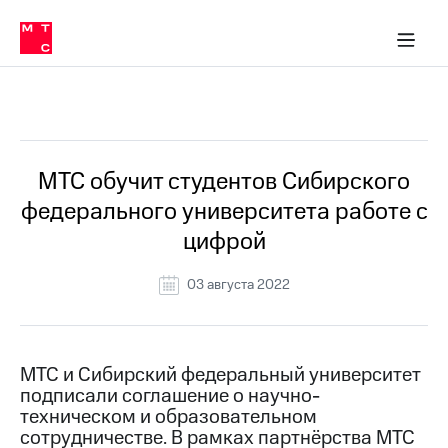
О
сторам и акционерам
Комплаенс и деловая этика
Устойчивое развитие
Медиа-центр
О МТС
О МТС
На главную
компании
О
компании
Стратегия
Стратегия
Все Новости
Карьера
в МТС
Карьера
в МТС
Пресс-
МТС обучит студентов Сибирского
релизы
История
федерального университета работе с
компании
МТС
цифрой
о технологиях
Руководство
региона
03 августа 2022
Правовая
информация
Контакты
МТС и Сибирский федеральный университет
подписали соглашение о научно-
Медиа-центр
техническом и образовательном
Пресс-
сотрудничестве. В рамках партнёрства МТС
релизы