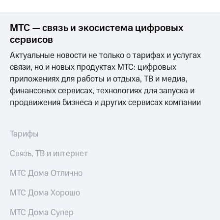
Раскрытие
информации
Информация
МТС — связь и экосистема цифровых
акционерам
сервисов
Документы
ПАО
Актуальные новости не только о тарифах и услугах
"МТС"
связи, но и новых продуктах МТС: цифровых
Собрания
акционеров
приложениях для работы и отдыха, ТВ и медиа,
Личный
финансовых сервисах, технологиях для запуска и
кабинет
продвижения бизнеса и других сервисах компании
акционера
Акционерный
капитал
Контроль
Тарифы
и
аудит
Связь, ТВ и интернет
Рынок
акций
МТС Дома Отлично
Описание
МТС Дома Хорошо
Программа
приобретения
МТС Дома Супер
Порядок