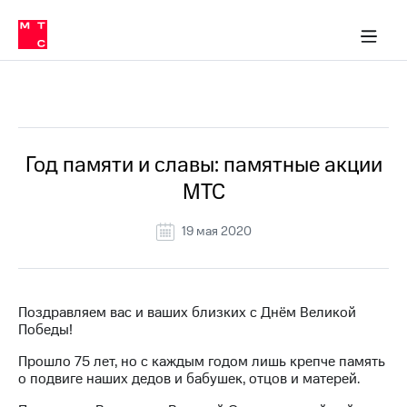
О
сторам и акционерам
Комплаенс и деловая этика
Устойчивое развитие
Медиа-центр
О МТС
О МТС
На главную
компании
О
компании
Стратегия
Стратегия
Все Новости
Карьера
в МТС
Карьера
в МТС
Пресс-
Год памяти и славы: памятные акции
релизы
История
МТС
компании
МТС
о технологиях
Руководство
19 мая 2020
региона
Правовая
информация
Поздравляем вас и ваших близких с Днём Великой
Победы!
Контакты
Прошло 75 лет, но с каждым годом лишь крепче память
Медиа-центр
о подвиге наших дедов и бабушек, отцов и матерей.
Пресс-
релизы