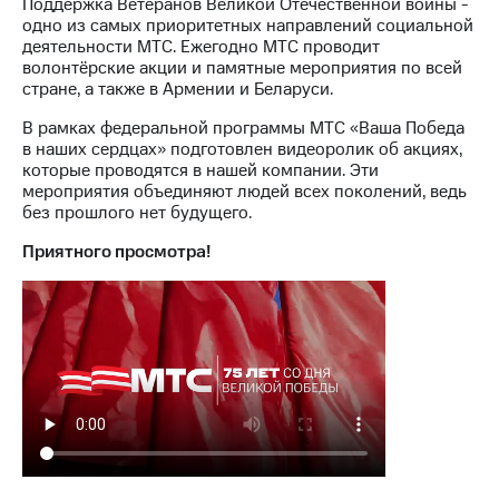
Поддержка Ветеранов Великой Отечественной войны -
одно из самых приоритетных направлений социальной
МТС
деятельности МТС. Ежегодно МТС проводит
о технологиях
волонтёрские акции и памятные мероприятия по всей
стране, а также в Армении и Беларуси.
Достижения
В рамках федеральной программы МТС «Ваша Победа
Интервью
в наших сердцах» подготовлен видеоролик об акциях,
которые проводятся в нашей компании. Эти
Финансовая
мероприятия объединяют людей всех поколений, ведь
отчетность
без прошлого нет будущего.
Контакты
Приятного просмотра!
Новости
в
регионе
м и акционерам
Корпоративное
управление
Корпоративный
секретарь