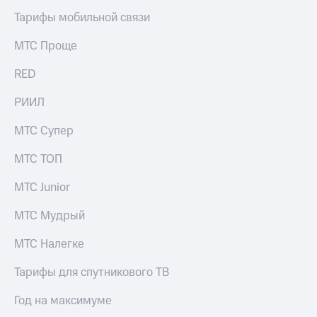
выкупа
Тарифы мобильной связи
акций
Дивиденды
МТС Проще
Рынок
облигаций
RED
Описание
РИИЛ
Еврооблигации-2023
Уведомление
о
МТС Супер
погашении
именных
МТС ТОП
облигаций
Другое
МТС Junior
Регистратор
МТС Мудрый
Реквизиты
Контакты
МТС Налегке
йчивое развитие
и деловая этика
Тарифы для спутникового ТВ
На главную
Год на максимуме